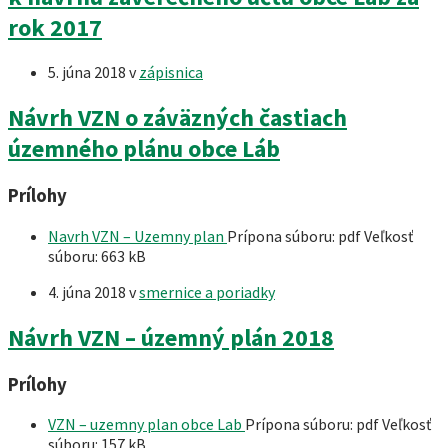
rok 2017
5. júna 2018
v
zápisnica
Návrh VZN o záväzných častiach
územného plánu obce Láb
Prílohy
Navrh VZN – Uzemny plan
Prípona súboru: pdf
Veľkosť
súboru:
663 kB
4. júna 2018
v
smernice a poriadky
Návrh VZN – územný plán 2018
Prílohy
VZN – uzemny plan obce Lab
Prípona súboru: pdf
Veľkosť
súboru:
157 kB