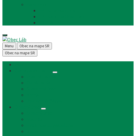
Facebook
FB - stránka obce
FB - skupina Obec Láb
FB - Láb n.o.
Menu
Obec na mape SR
Obec na mape SR
Úvod
Články a aktuality
Úradná tabuľa
Oznámenia
Stavebný úrad
Archív
Reklamné články
Obecný úrad
Obecný úrad
Matrika
Evidencia obyvateľstva
Sociálne veci