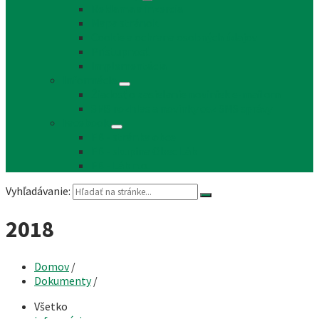
Reklama a inzercia
Mapa stránok
Cookie a ochrana osobných údajov
Prístupnosť
Implementácia
Informácie
Žiadosť o zasielanie noviniek e-mailom
SMS rozhlas a novinky cez SMS správy
Facebook
FB - stránka obce
FB - skupina Obec Láb
FB - Láb n.o.
Vyhľadávanie:
2018
Domov
/
Dokumenty
/
Všetko