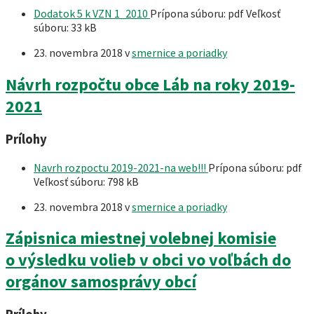
Dodatok 5 k VZN 1_2010
Prípona súboru: pdf
Veľkosť
súboru:
33 kB
23. novembra 2018
v
smernice a poriadky
Návrh rozpočtu obce Láb na roky 2019-
2021
Prílohy
Navrh rozpoctu 2019-2021-na web!!!
Prípona súboru: pdf
Veľkosť súboru:
798 kB
23. novembra 2018
v
smernice a poriadky
Zápisnica miestnej volebnej komisie
o výsledku volieb v obci vo voľbách do
orgánov samosprávy obcí