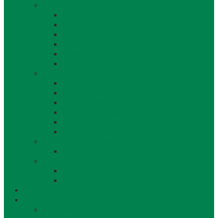
O obci
O obci
Obecné symboly
Mapa
Lábske noviny
Dokument o Lábe
Dobrovoľný hasičský zbor
Z histórie
História a osobnosti obce
Kronika obce
Architektúra
Historické pamiatky
Lábsky kroj
Fotogalérie
Uskladňovanie plynu
Podzemný plyn v katastri
Archív
Archív OZ / stránok
Archív oznamov, aktualít,...
Združenia a služby
Voľný čas
Historické pamiatky