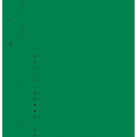
Jazerá
Cyklotrasy v Bratislavskom kraji
Ubytovanie a reštaurácie
Kultúra, šport
Kultúra
Šport
Udalosti v obci
Kontakty
Všeobecné kontakty
Kontakty a pracovníci
Obecný úrad
Starosta obce
Zástupca starostu
Virtuálna prehliadka
Ostatné odkazy
Reklama a inzercia
Mapa stránok
Cookie a ochrana osobných údajov
Prístupnosť
Implementácia
Informácie
Žiadosť o zasielanie noviniek e-mailom
SMS rozhlas a novinky cez SMS správy