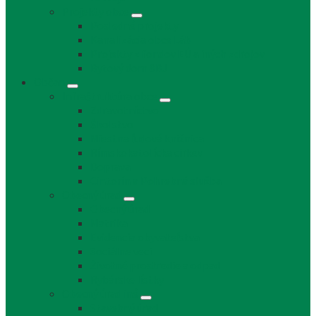
Projekty obce
Posledné projekty
Kanalizácia obce Láb
Projekty z fondov EÚ a iných zdrojov
Bytový dom 8BJ
Občan
Infraštruktúra obce
Zdravotníctvo
Školstvo
Miestna ľudová knižnica
Rímskokatolícka cirkev
Doprava
Cintorín a Pohrebná služba
Obecný úrad
Obecný úrad
Matrika
Evidencia obyvateľstva
Sociálne veci
Životné prostredie a odpad
Rybárske lístky
Obecný úrad iné
Stavebný úrad