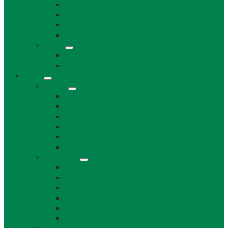
Súpisné čísla
Miestne dane a poplatky
Povinne zverejňované informácie
Tlačivá
Voľby
Voľby, referendum
Voličský a hlasovací preukaz
Obec
O obci
O obci
Obecné symboly
Mapa
Lábske noviny
Dokument o Lábe
Dobrovoľný hasičský zbor
Z histórie
História a osobnosti obce
Kronika obce
Architektúra
Historické pamiatky
Lábsky kroj
Fotogalérie