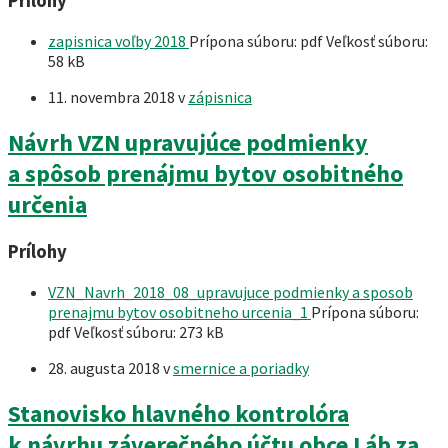
Prílohy
zapisnica voľby 2018
Prípona súboru: pdf
Veľkosť súboru:
58 kB
11. novembra 2018
v
zápisnica
Návrh VZN upravujúce podmienky
a spôsob prenájmu bytov osobitného
určenia
Prílohy
VZN_Navrh_2018_08_upravujuce podmienky a sposob
prenajmu bytov osobitneho urcenia_1
Prípona súboru:
pdf
Veľkosť súboru:
273 kB
28. augusta 2018
v
smernice a poriadky
Stanovisko hlavného kontrolóra
k návrhu záverečného účtu obce Láb za