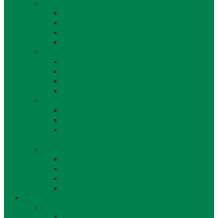
Orgány obce a kontakty
Starosta obce
Obecné zastupiteľstvo
Komisie OZ
Kontrolór obce
Dokumenty
VZN
Smernice a poriadky
Uznesenia a zápisnice OZ
Zmluvy, objednávky, faktúry
Strategické dokumenty
Rozpočet a záverečný účet obce Láb
Územný plán obce
Program hospodárskeho a sociálneho
rozvoja
Projekty obce
Posledné projekty
Kanalizácia obce Láb
Projekty z fondov EÚ a iných zdrojov
Bytový dom 8BJ
Občan
Infraštruktúra obce
Zdravotníctvo