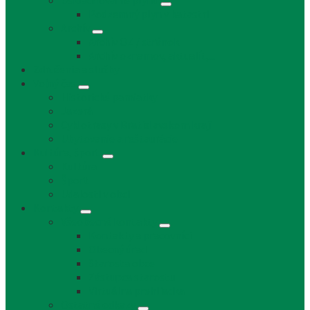
Uskladňovanie plynu
Podzemný plyn v katastri
Archív
Archív OZ / stránok
Archív oznamov, aktualít,...
Združenia a služby
Voľný čas
Historické pamiatky
Jazerá
Cyklotrasy v Bratislavskom kraji
Ubytovanie a reštaurácie
Kultúra, šport
Kultúra
Šport
Udalosti v obci
Kontakty
Všeobecné kontakty
Kontakty a pracovníci
Obecný úrad
Starosta obce
Zástupca starostu
Virtuálna prehliadka
Ostatné odkazy