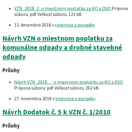
VZN_2018_2_o miestnom poplatku za KO a DSO
Prípona
súboru: pdf
Veľkosť súboru:
123 kB
13. decembra 2018
v
smernice a poriadky
Návrh VZN o miestnom poplatku za
komunálne odpady a drobné stavebné
odpady
Prílohy
Návrh VZN_2018…. o miestnom poplatku za KO a DSO
Prípona súboru: pdf
Veľkosť súboru:
262 kB
27. novembra 2018
v
smernice a poriadky
Návrh Dodatok č. 5 k VZN č. 1/2010
Prílohy