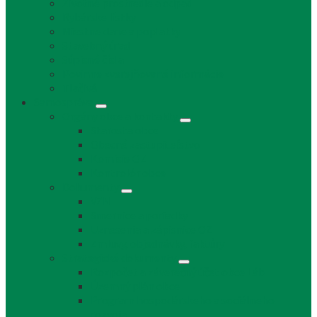
Životné prostredie a odpad
Rybárske lístky
Miestne dane a poplatky
Stavebný úrad
Súpisné čísla
Povinne zverejňované informácie
Tlačivá
Samospráva
Orgány obce a kontakty
Starosta obce
Obecné zastupiteľstvo
Komisie OZ
Kontrolór obce
Dokumenty
VZN
Smernice a poriadky
Uznesenia a zápisnice OZ
Zmluvy, objednávky, faktúry
Strategické dokumenty
Rozpočet a záverečný účet obce Láb
Územný plán obce
Program hospodárskeho a sociálneho
rozvoja