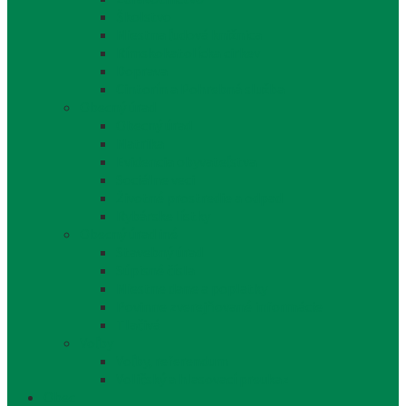
Školstvo
Miestna ľudová knižnica
Rímskokatolícka cirkev
Doprava
Cintorín a Pohrebná služba
Obecný úrad
Obecný úrad
Matrika
Evidencia obyvateľstva
Sociálne veci
Životné prostredie a odpad
Rybárske lístky
Obecný úrad iné
Stavebný úrad
Súpisné čísla
Miestne dane a poplatky
Povinne zverejňované informácie
Tlačivá
Voľby
Voľby, referendum
Voličský a hlasovací preukaz
Obec