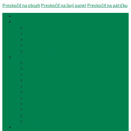
Preskočiť na obsah
Preskočiť na ľavý panel
Preskočiť na pätičku
Úvod
Články a aktuality
Úradná tabuľa
Oznámenia
Stavebný úrad
Archív
Reklamné články
Obecný úrad
Obecný úrad
Matrika
Evidencia obyvateľstva
Sociálne veci
Životné prostredie a odpad
Rybárske lístky
Miestne dane a poplatky
Stavebný úrad
Súpisné čísla
Povinne zverejňované informácie
Tlačivá
Samospráva