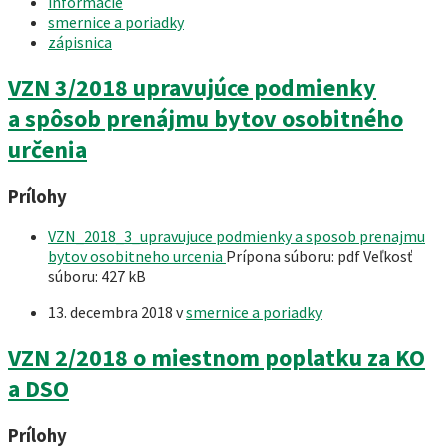
informácie
smernice a poriadky
zápisnica
VZN 3/2018 upravujúce podmienky
a spôsob prenájmu bytov osobitného
určenia
Prílohy
VZN_2018_3_upravujuce podmienky a sposob prenajmu
bytov osobitneho urcenia
Prípona súboru: pdf
Veľkosť
súboru:
427 kB
13. decembra 2018
v
smernice a poriadky
VZN 2/2018 o miestnom poplatku za KO
a DSO
Prílohy