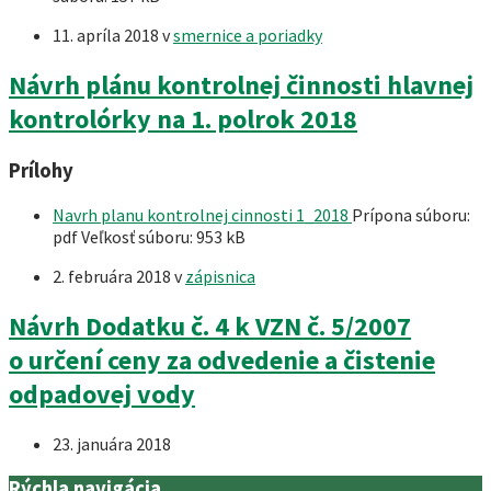
11. apríla 2018
v
smernice a poriadky
Návrh plánu kontrolnej činnosti hlavnej
kontrolórky na 1. polrok 2018
Prílohy
Navrh planu kontrolnej cinnosti 1_2018
Prípona súboru:
pdf
Veľkosť súboru:
953 kB
2. februára 2018
v
zápisnica
Návrh Dodatku č. 4 k VZN č. 5/2007
o určení ceny za odvedenie a čistenie
odpadovej vody
23. januára 2018
Rýchla navigácia