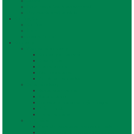
Jazerá
Cyklotrasy v Bratislavskom kraji
Ubytovanie a reštaurácie
Kultúra, šport
Kultúra
Šport
Udalosti v obci
Kontakty
Všeobecné kontakty
Kontakty a pracovníci
Obecný úrad
Starosta obce
Zástupca starostu
Virtuálna prehliadka
Ostatné odkazy
Reklama a inzercia
Mapa stránok
Cookie a ochrana osobných údajov
Prístupnosť
Implementácia
Informácie
Žiadosť o zasielanie noviniek e-mailom
SMS rozhlas a novinky cez SMS správy