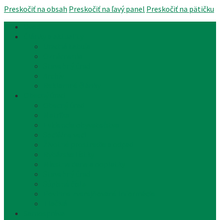
Preskočiť na obsah
Preskočiť na ľavý panel
Preskočiť na pätičku
Úvod
Články a aktuality
Úradná tabuľa
Oznámenia
Stavebný úrad
Archív
Reklamné články
Obecný úrad
Obecný úrad
Matrika
Evidencia obyvateľstva
Sociálne veci
Životné prostredie a odpad
Rybárske lístky
Miestne dane a poplatky
Stavebný úrad
Súpisné čísla
Povinne zverejňované informácie
Tlačivá
Samospráva