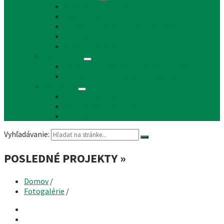
Reklama a inzercia
Mapa stránok
Cookie a ochrana osobných údajov
Prístupnosť
Implementácia
Informácie
Žiadosť o zasielanie noviniek e-mailom
SMS rozhlas a novinky cez SMS správy
Facebook
FB - stránka obce
FB - skupina Obec Láb
FB - Láb n.o.
Vyhľadávanie:
POSLEDNÉ PROJEKTY »
Domov
/
Fotogalérie
/