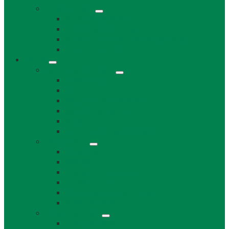
Projekty obce
Posledné projekty
Kanalizácia obce Láb
Projekty z fondov EÚ a iných zdrojov
Bytový dom 8BJ
Občan
Infraštruktúra obce
Zdravotníctvo
Školstvo
Miestna ľudová knižnica
Rímskokatolícka cirkev
Doprava
Cintorín a Pohrebná služba
Obecný úrad
Obecný úrad
Matrika
Evidencia obyvateľstva
Sociálne veci
Životné prostredie a odpad
Rybárske lístky
Obecný úrad iné
Stavebný úrad