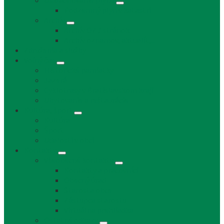
Uskladňovanie plynu
Podzemný plyn v katastri
Archív
Archív OZ / stránok
Archív oznamov, aktualít,...
Združenia a služby
Voľný čas
Historické pamiatky
Jazerá
Cyklotrasy v Bratislavskom kraji
Ubytovanie a reštaurácie
Kultúra, šport
Kultúra
Šport
Udalosti v obci
Kontakty
Všeobecné kontakty
Kontakty a pracovníci
Obecný úrad
Starosta obce
Zástupca starostu
Virtuálna prehliadka
Ostatné odkazy