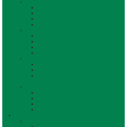
Orgány obce a kontakty
Starosta obce
Obecné zastupiteľstvo
Komisie OZ
Kontrolór obce
Dokumenty
VZN
Smernice a poriadky
Uznesenia a zápisnice OZ
Zmluvy, objednávky, faktúry
Strategické dokumenty
Rozpočet a záverečný účet obce Láb
Územný plán obce
Program hospodárskeho a sociálneho
rozvoja
Projekty obce
Posledné projekty
Kanalizácia obce Láb
Projekty z fondov EÚ a iných zdrojov
Bytový dom 8BJ
Občan
Infraštruktúra obce
Zdravotníctvo