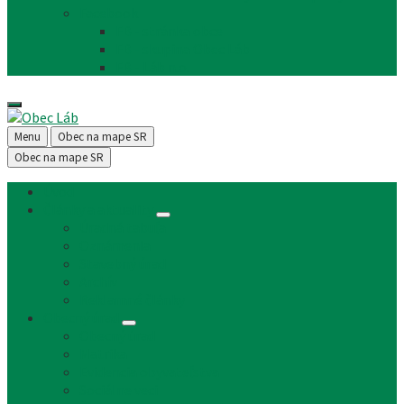
Facebook
FB - stránka obce
FB - skupina Obec Láb
FB - Láb n.o.
Menu
Obec na mape SR
Obec na mape SR
Úvod
Články a aktuality
Úradná tabuľa
Oznámenia
Stavebný úrad
Archív
Reklamné články
Obecný úrad
Obecný úrad
Matrika
Evidencia obyvateľstva
Sociálne veci