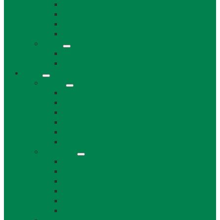
Súpisné čísla
Miestne dane a poplatky
Povinne zverejňované informácie
Tlačivá
Voľby
Voľby, referendum
Voličský a hlasovací preukaz
Obec
O obci
O obci
Obecné symboly
Mapa
Lábske noviny
Dokument o Lábe
Dobrovoľný hasičský zbor
Z histórie
História a osobnosti obce
Kronika obce
Architektúra
Historické pamiatky
Lábsky kroj
Fotogalérie