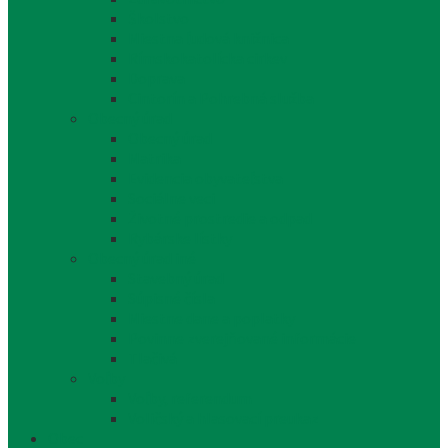
Školstvo
Miestna ľudová knižnica
Rímskokatolícka cirkev
Doprava
Cintorín a Pohrebná služba
Obecný úrad
Obecný úrad
Matrika
Evidencia obyvateľstva
Sociálne veci
Životné prostredie a odpad
Rybárske lístky
Obecný úrad iné
Stavebný úrad
Súpisné čísla
Miestne dane a poplatky
Povinne zverejňované informácie
Tlačivá
Voľby
Voľby, referendum
Voličský a hlasovací preukaz
Obec