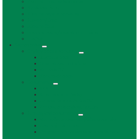
Životné prostredie a odpad
Rybárske lístky
Miestne dane a poplatky
Stavebný úrad
Súpisné čísla
Povinne zverejňované informácie
Tlačivá
Samospráva
Orgány obce a kontakty
Starosta obce
Obecné zastupiteľstvo
Komisie OZ
Kontrolór obce
Dokumenty
VZN
Smernice a poriadky
Uznesenia a zápisnice OZ
Zmluvy, objednávky, faktúry
Strategické dokumenty
Rozpočet a záverečný účet obce Láb
Územný plán obce
Program hospodárskeho a sociálneho
rozvoja