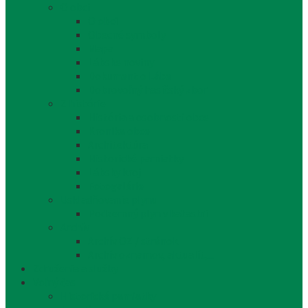
O obci
O obci
Obecné symboly
Mapa
Lábske noviny
Dokument o Lábe
Dobrovoľný hasičský zbor
Z histórie
História a osobnosti obce
Kronika obce
Architektúra
Historické pamiatky
Lábsky kroj
Fotogalérie
Uskladňovanie plynu
Podzemný plyn v katastri
Archív
Archív OZ / stránok
Archív oznamov, aktualít,...
Združenia a služby
Voľný čas
Historické pamiatky