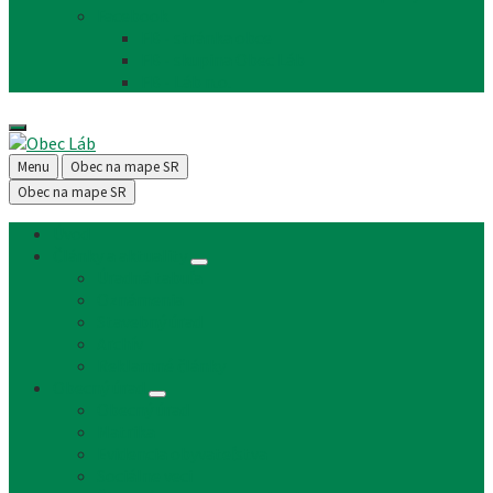
Facebook
FB - stránka obce
FB - skupina Obec Láb
FB - Láb n.o.
Menu
Obec na mape SR
Obec na mape SR
Úvod
Články a aktuality
Úradná tabuľa
Oznámenia
Stavebný úrad
Archív
Reklamné články
Obecný úrad
Obecný úrad
Matrika
Evidencia obyvateľstva
Sociálne veci