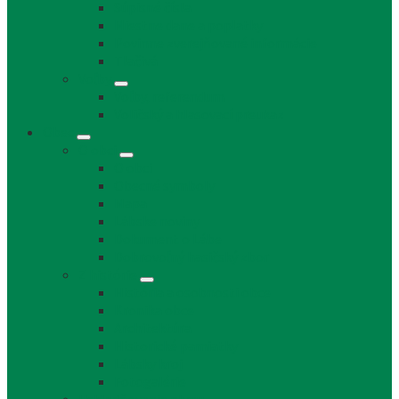
Súpisné čísla
Miestne dane a poplatky
Povinne zverejňované informácie
Tlačivá
Voľby
Voľby, referendum
Voličský a hlasovací preukaz
Obec
O obci
O obci
Obecné symboly
Mapa
Lábske noviny
Dokument o Lábe
Dobrovoľný hasičský zbor
Z histórie
História a osobnosti obce
Kronika obce
Architektúra
Historické pamiatky
Lábsky kroj
Fotogalérie