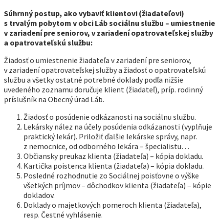
Súhrnný postup, ako vybaviť klientovi (žiadateľovi)
s trvalým pobytom v obci Láb sociálnu službu – umiestnenie
v zariadení pre seniorov, v zariadení opatrovateľskej služby
a opatrovateľskú službu:
Žiadosť o umiestnenie žiadateľa v zariadení pre seniorov,
v zariadení opatrovateľskej služby a žiadosť o opatrovateľskú
službu a všetky ostatné potrebné doklady podľa nižšie
uvedeného zoznamu doručuje klient (žiadateľ), príp. rodinný
príslušník na Obecný úrad Láb.
Žiadosť o posúdenie odkázanosti na sociálnu službu.
Lekársky nález na účely posúdenia odkázanosti (vyplňuje
praktický lekár). Priložiť ďalšie lekárske správy, napr.
z nemocnice, od odborného lekára – špecialistu…
Občiansky preukaz klienta (žiadateľa) – kópia dokladu.
Kartička poistenca klienta (žiadateľa) – kópia dokladu.
Posledné rozhodnutie zo Sociálnej poisťovne o výške
všetkých príjmov – dôchodkov klienta (žiadateľa) – kópie
dokladov.
Doklady o majetkových pomeroch klienta (žiadateľa),
resp. Čestné vyhlásenie.