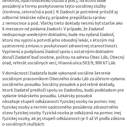
seniorov, opatrovateľskú službu a pod.), na ktorú bude
posúdený a formu poskytovania tejto sociálnej služby
(terénna, celoročná a pod.). K žiadosti je potrebné priložiť aj
odborné lekárske nálezy, prípadne prepúšťaciu správu
z nemocnice a pod.. Všetky tieto doklady nesmú byť staršie ako
6 mesiacov od podania žiadosti. V prípade, že žiadateľ
nedisponuje uvedenými dokladmi, bude mu vydaná žiadosť,
ktorú mu vyplní a potvrdí jeho obvodný lekár, s ktorým má
uzatvorenú zmluvu o poskytovaní zdravotnej starostlivosti.
Vyplnenú a podpísanú žiadosť spolu s ostatnými dokladmi
doručí žiadateľ buď osobne, poštou na adresu Obec Láb, Obecný
úrad, referát sociálnych vecí, Hlavná ulica 503/9, 900 67 Láb.
V domácnosti žiadateľa bude vykonané sociálne šetrenie
sociálnym pracovníkom Obecného úradu Láb za účelom vydania
sociálneho posudku. Sociálny posudok a potrebné doklady,
ktoré žiadateľ predloží spolu so žiadosťou, budú podkladom pre
vydanie lekárskeho posudku. Lekársky posudok
obsahuje stupeň odkázanosti fyzickej osoby na pomoc inej
fyzickej osoby a termín opätovného posúdenia zdravotného
stavu fyzickej osoby. Fyzická osoba je odkázaná na pomoc inej
fyzickej osoby, ak jej stupeň odkázanosti je II až VI podľa zákona
o sociálnych službách.