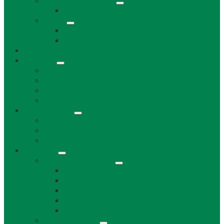
Uskladňovanie plynu
Podzemný plyn v katastri
Archív
Archív OZ / stránok
Archív oznamov, aktualít,...
Združenia a služby
Voľný čas
Historické pamiatky
Jazerá
Cyklotrasy v Bratislavskom kraji
Ubytovanie a reštaurácie
Kultúra, šport
Kultúra
Šport
Udalosti v obci
Kontakty
Všeobecné kontakty
Kontakty a pracovníci
Obecný úrad
Starosta obce
Zástupca starostu
Virtuálna prehliadka
Ostatné odkazy