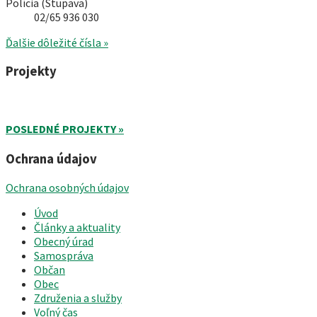
Polícia (Stupava)
02/65 936 030
Ďalšie dôležité čísla »
Projekty
POSLEDNÉ PROJEKTY »
Ochrana údajov
Ochrana osobných údajov
Úvod
Články a aktuality
Obecný úrad
Samospráva
Občan
Obec
Združenia a služby
Voľný čas