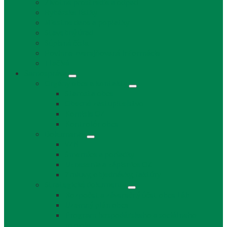
Životné prostredie a odpad
Rybárske lístky
Miestne dane a poplatky
Stavebný úrad
Súpisné čísla
Povinne zverejňované informácie
Tlačivá
Samospráva
Orgány obce a kontakty
Starosta obce
Obecné zastupiteľstvo
Komisie OZ
Kontrolór obce
Dokumenty
VZN
Smernice a poriadky
Uznesenia a zápisnice OZ
Zmluvy, objednávky, faktúry
Strategické dokumenty
Rozpočet a záverečný účet obce Láb
Územný plán obce
Program hospodárskeho a sociálneho
rozvoja