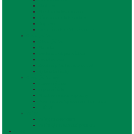
Školstvo
Miestna ľudová knižnica
Rímskokatolícka cirkev
Doprava
Cintorín a Pohrebná služba
Obecný úrad
Obecný úrad
Matrika
Evidencia obyvateľstva
Sociálne veci
Životné prostredie a odpad
Rybárske lístky
Obecný úrad iné
Stavebný úrad
Súpisné čísla
Miestne dane a poplatky
Povinne zverejňované informácie
Tlačivá
Voľby
Voľby, referendum
Voličský a hlasovací preukaz
Obec