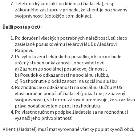
Telefonický kontakt na klienta (žiadateľa), resp.
zákonného zástupcu v prípade, že klient je pozbavený
svojprávnosti (doložiť o tom doklad).
Ďalší postup OcÚ:
Po doručení všetkých potrebných náležitostí, sú tieto
zasielané posudkovému lekárovi MUDr. Aladárovi
Rappovi.
Po vyhotovení Lekárskeho posudku, v ktorom bude
určený stupeň odkázanosti, obec vyhotoví:
a) Záznam zo sociálnej posudkovej činnosti,
b) Posudok o odkázanosti na sociálnu službu,
c) Rozhodnutie o odkázanosti na sociálnu službu
Rozhodnutie o odkázanosti na sociálnu službu MUSÍ
vlastnoručne podpísať žiadateľ (pokiaľ nie je zbavený
svojprávnosti), v ktorom zároveň prehlasuje, že sa vzdáva
práva podať odvolanie proti rozhodnutiu.
Po vlastnoručnom podpise žiadateľa sa na rozhodnutí
vyznačí jeho právoplatnosť.
Klient (žiadateľ) musí mať vyrovnané všetky poplatky voči obci.