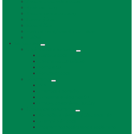
Životné prostredie a odpad
Rybárske lístky
Miestne dane a poplatky
Stavebný úrad
Súpisné čísla
Povinne zverejňované informácie
Tlačivá
Samospráva
Orgány obce a kontakty
Starosta obce
Obecné zastupiteľstvo
Komisie OZ
Kontrolór obce
Dokumenty
VZN
Smernice a poriadky
Uznesenia a zápisnice OZ
Zmluvy, objednávky, faktúry
Strategické dokumenty
Rozpočet a záverečný účet obce Láb
Územný plán obce
Program hospodárskeho a sociálneho
rozvoja