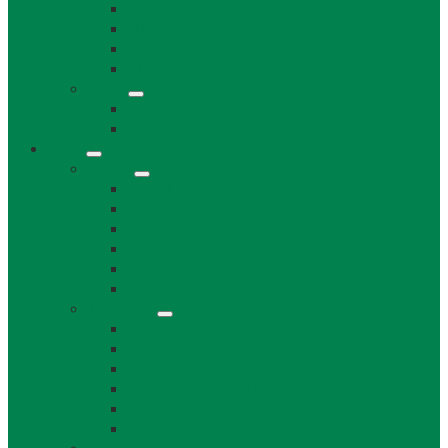
Súpisné čísla
Miestne dane a poplatky
Povinne zverejňované informácie
Tlačivá
Voľby
Voľby, referendum
Voličský a hlasovací preukaz
Obec
O obci
O obci
Obecné symboly
Mapa
Lábske noviny
Dokument o Lábe
Dobrovoľný hasičský zbor
Z histórie
História a osobnosti obce
Kronika obce
Architektúra
Historické pamiatky
Lábsky kroj
Fotogalérie