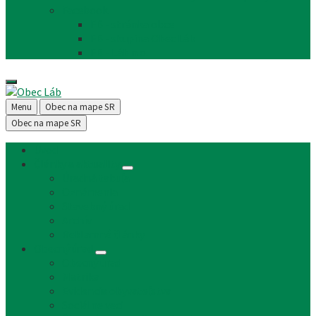
Facebook
FB - stránka obce
FB - skupina Obec Láb
FB - Láb n.o.
Menu
Obec na mape SR
Obec na mape SR
Úvod
Články a aktuality
Úradná tabuľa
Oznámenia
Stavebný úrad
Archív
Reklamné články
Obecný úrad
Obecný úrad
Matrika
Evidencia obyvateľstva
Sociálne veci