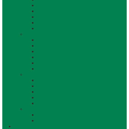
Školstvo
Miestna ľudová knižnica
Rímskokatolícka cirkev
Doprava
Cintorín a Pohrebná služba
Obecný úrad
Obecný úrad
Matrika
Evidencia obyvateľstva
Sociálne veci
Životné prostredie a odpad
Rybárske lístky
Obecný úrad iné
Stavebný úrad
Súpisné čísla
Miestne dane a poplatky
Povinne zverejňované informácie
Tlačivá
Voľby
Voľby, referendum
Voličský a hlasovací preukaz
Obec