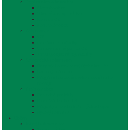
Orgány obce a kontakty
Starosta obce
Obecné zastupiteľstvo
Komisie OZ
Kontrolór obce
Dokumenty
VZN
Smernice a poriadky
Uznesenia a zápisnice OZ
Zmluvy, objednávky, faktúry
Strategické dokumenty
Rozpočet a záverečný účet obce Láb
Územný plán obce
Program hospodárskeho a sociálneho
rozvoja
Projekty obce
Posledné projekty
Kanalizácia obce Láb
Projekty z fondov EÚ a iných zdrojov
Bytový dom 8BJ
Občan
Infraštruktúra obce
Zdravotníctvo