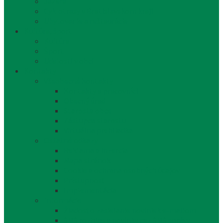
Jazerá
Cyklotrasy v Bratislavskom kraji
Ubytovanie a reštaurácie
Kultúra, šport
Kultúra
Šport
Udalosti v obci
Kontakty
Všeobecné kontakty
Kontakty a pracovníci
Obecný úrad
Starosta obce
Zástupca starostu
Virtuálna prehliadka
Ostatné odkazy
Reklama a inzercia
Mapa stránok
Cookie a ochrana osobných údajov
Prístupnosť
Implementácia
Informácie
Žiadosť o zasielanie noviniek e-mailom
SMS rozhlas a novinky cez SMS správy