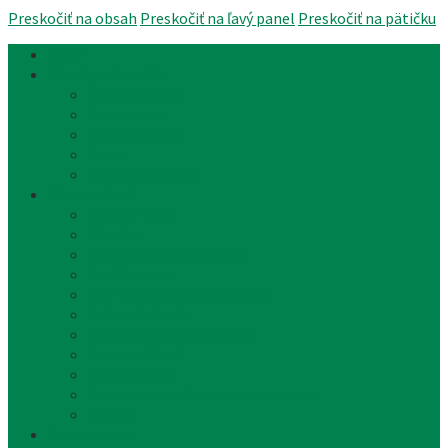
Preskočiť na obsah
Preskočiť na ľavý panel
Preskočiť na pätičku
Úvod
Články a aktuality
Úradná tabuľa
Oznámenia
Stavebný úrad
Archív
Reklamné články
Obecný úrad
Obecný úrad
Matrika
Evidencia obyvateľstva
Sociálne veci
Životné prostredie a odpad
Rybárske lístky
Miestne dane a poplatky
Stavebný úrad
Súpisné čísla
Povinne zverejňované informácie
Tlačivá
Samospráva