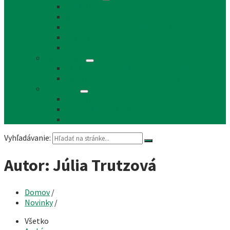
Reklama a inzercia
Mapa stránok
Cookie a ochrana osobných údajov
Prístupnosť
Implementácia
Informácie
Žiadosť o zasielanie noviniek e-mailom
SMS rozhlas a novinky cez SMS správy
Facebook
FB - stránka obce
FB - skupina Obec Láb
FB - Láb n.o.
Vyhľadávanie:
Autor: Júlia Trutzová
Domov
/
Novinky
/
Všetko