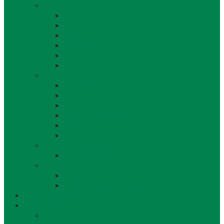
O obci
O obci
Obecné symboly
Mapa
Lábske noviny
Dokument o Lábe
Dobrovoľný hasičský zbor
Z histórie
História a osobnosti obce
Kronika obce
Architektúra
Historické pamiatky
Lábsky kroj
Fotogalérie
Uskladňovanie plynu
Podzemný plyn v katastri
Archív
Archív OZ / stránok
Archív oznamov, aktualít,...
Združenia a služby
Voľný čas
Historické pamiatky