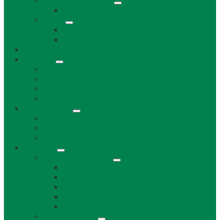
Uskladňovanie plynu
Podzemný plyn v katastri
Archív
Archív OZ / stránok
Archív oznamov, aktualít,...
Združenia a služby
Voľný čas
Historické pamiatky
Jazerá
Cyklotrasy v Bratislavskom kraji
Ubytovanie a reštaurácie
Kultúra, šport
Kultúra
Šport
Udalosti v obci
Kontakty
Všeobecné kontakty
Kontakty a pracovníci
Obecný úrad
Starosta obce
Zástupca starostu
Virtuálna prehliadka
Ostatné odkazy