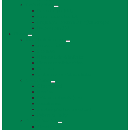
Projekty obce
Posledné projekty
Kanalizácia obce Láb
Projekty z fondov EÚ a iných zdrojov
Bytový dom 8BJ
Občan
Infraštruktúra obce
Zdravotníctvo
Školstvo
Miestna ľudová knižnica
Rímskokatolícka cirkev
Doprava
Cintorín a Pohrebná služba
Obecný úrad
Obecný úrad
Matrika
Evidencia obyvateľstva
Sociálne veci
Životné prostredie a odpad
Rybárske lístky
Obecný úrad iné
Stavebný úrad