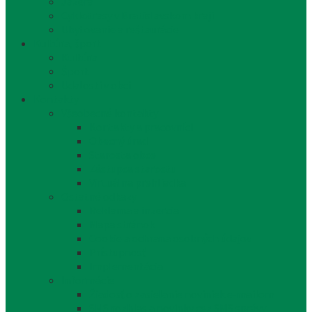
Jazerá
Cyklotrasy v Bratislavskom kraji
Ubytovanie a reštaurácie
Kultúra, šport
Kultúra
Šport
Udalosti v obci
Kontakty
Všeobecné kontakty
Kontakty a pracovníci
Obecný úrad
Starosta obce
Zástupca starostu
Virtuálna prehliadka
Ostatné odkazy
Reklama a inzercia
Mapa stránok
Cookie a ochrana osobných údajov
Prístupnosť
Implementácia
Informácie
Žiadosť o zasielanie noviniek e-mailom
SMS rozhlas a novinky cez SMS správy