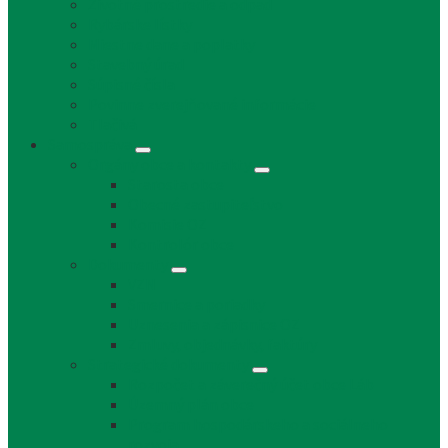
Životné prostredie a odpad
Rybárske lístky
Miestne dane a poplatky
Stavebný úrad
Súpisné čísla
Povinne zverejňované informácie
Tlačivá
Samospráva
Orgány obce a kontakty
Starosta obce
Obecné zastupiteľstvo
Komisie OZ
Kontrolór obce
Dokumenty
VZN
Smernice a poriadky
Uznesenia a zápisnice OZ
Zmluvy, objednávky, faktúry
Strategické dokumenty
Rozpočet a záverečný účet obce Láb
Územný plán obce
Program hospodárskeho a sociálneho
rozvoja