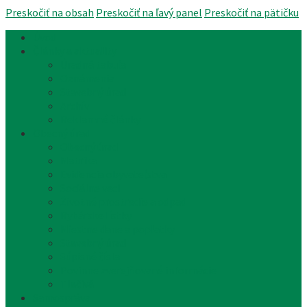
Preskočiť na obsah
Preskočiť na ľavý panel
Preskočiť na pätičku
Úvod
Články a aktuality
Úradná tabuľa
Oznámenia
Stavebný úrad
Archív
Reklamné články
Obecný úrad
Obecný úrad
Matrika
Evidencia obyvateľstva
Sociálne veci
Životné prostredie a odpad
Rybárske lístky
Miestne dane a poplatky
Stavebný úrad
Súpisné čísla
Povinne zverejňované informácie
Tlačivá
Samospráva