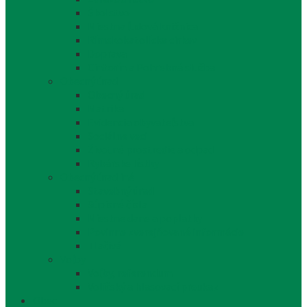
Školstvo
Miestna ľudová knižnica
Rímskokatolícka cirkev
Doprava
Cintorín a Pohrebná služba
Obecný úrad
Obecný úrad
Matrika
Evidencia obyvateľstva
Sociálne veci
Životné prostredie a odpad
Rybárske lístky
Obecný úrad iné
Stavebný úrad
Súpisné čísla
Miestne dane a poplatky
Povinne zverejňované informácie
Tlačivá
Voľby
Voľby, referendum
Voličský a hlasovací preukaz
Obec