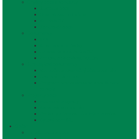
Orgány obce a kontakty
Starosta obce
Obecné zastupiteľstvo
Komisie OZ
Kontrolór obce
Dokumenty
VZN
Smernice a poriadky
Uznesenia a zápisnice OZ
Zmluvy, objednávky, faktúry
Strategické dokumenty
Rozpočet a záverečný účet obce Láb
Územný plán obce
Program hospodárskeho a sociálneho
rozvoja
Projekty obce
Posledné projekty
Kanalizácia obce Láb
Projekty z fondov EÚ a iných zdrojov
Bytový dom 8BJ
Občan
Infraštruktúra obce
Zdravotníctvo