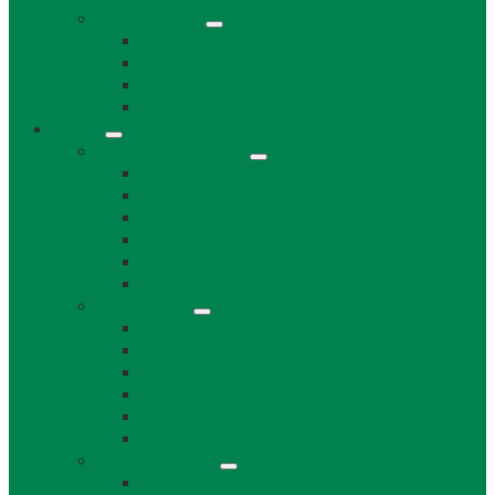
Projekty obce
Posledné projekty
Kanalizácia obce Láb
Projekty z fondov EÚ a iných zdrojov
Bytový dom 8BJ
Občan
Infraštruktúra obce
Zdravotníctvo
Školstvo
Miestna ľudová knižnica
Rímskokatolícka cirkev
Doprava
Cintorín a Pohrebná služba
Obecný úrad
Obecný úrad
Matrika
Evidencia obyvateľstva
Sociálne veci
Životné prostredie a odpad
Rybárske lístky
Obecný úrad iné
Stavebný úrad