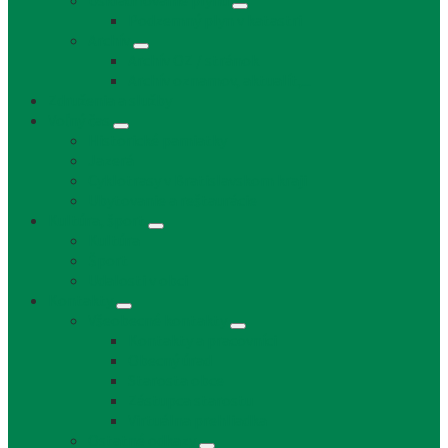
Uskladňovanie plynu
Podzemný plyn v katastri
Archív
Archív OZ / stránok
Archív oznamov, aktualít,...
Združenia a služby
Voľný čas
Historické pamiatky
Jazerá
Cyklotrasy v Bratislavskom kraji
Ubytovanie a reštaurácie
Kultúra, šport
Kultúra
Šport
Udalosti v obci
Kontakty
Všeobecné kontakty
Kontakty a pracovníci
Obecný úrad
Starosta obce
Zástupca starostu
Virtuálna prehliadka
Ostatné odkazy