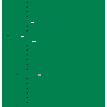
Súpisné čísla
Miestne dane a poplatky
Povinne zverejňované informácie
Tlačivá
Voľby
Voľby, referendum
Voličský a hlasovací preukaz
Obec
O obci
O obci
Obecné symboly
Mapa
Lábske noviny
Dokument o Lábe
Dobrovoľný hasičský zbor
Z histórie
História a osobnosti obce
Kronika obce
Architektúra
Historické pamiatky
Lábsky kroj
Fotogalérie