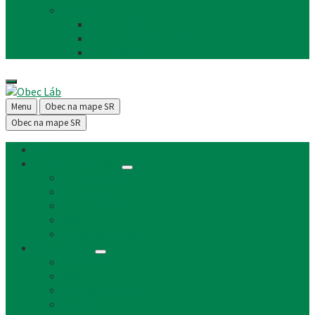
Facebook
FB - stránka obce
FB - skupina Obec Láb
FB - Láb n.o.
Menu
Obec na mape SR
Obec na mape SR
Úvod
Články a aktuality
Úradná tabuľa
Oznámenia
Stavebný úrad
Archív
Reklamné články
Obecný úrad
Obecný úrad
Matrika
Evidencia obyvateľstva
Sociálne veci