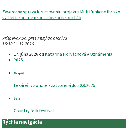
Zaverecna sprava k zuctovaniu projektu Multifunkcne ihrisko
s atletickou rovinkou a doskociskom Láb
Príspevok bol presunutý do archívu
16:30 31.12.2026
17. júna 2026
od
Katarína Horváthová
v
Oznámenia
2026
Naspäť
Lekáreň v Zohore - zatvorená do 30.9.2026
Ďalej
Country folk festival
Rýchla navigácia