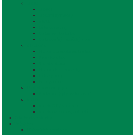
O obci
O obci
Obecné symboly
Mapa
Lábske noviny
Dokument o Lábe
Dobrovoľný hasičský zbor
Z histórie
História a osobnosti obce
Kronika obce
Architektúra
Historické pamiatky
Lábsky kroj
Fotogalérie
Uskladňovanie plynu
Podzemný plyn v katastri
Archív
Archív OZ / stránok
Archív oznamov, aktualít,...
Združenia a služby
Voľný čas
Historické pamiatky