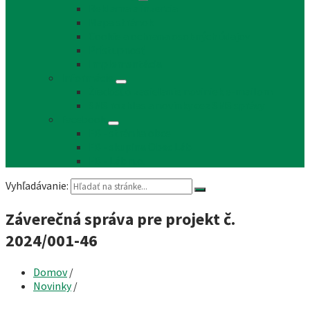
Reklama a inzercia
Mapa stránok
Cookie a ochrana osobných údajov
Prístupnosť
Implementácia
Informácie
Žiadosť o zasielanie noviniek e-mailom
SMS rozhlas a novinky cez SMS správy
Facebook
FB - stránka obce
FB - skupina Obec Láb
FB - Láb n.o.
Vyhľadávanie:
Záverečná správa pre projekt č.
2024/001-46
Domov
/
Novinky
/