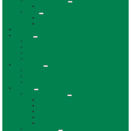
Uskladňovanie plynu
Podzemný plyn v katastri
Archív
Archív OZ / stránok
Archív oznamov, aktualít,...
Združenia a služby
Voľný čas
Historické pamiatky
Jazerá
Cyklotrasy v Bratislavskom kraji
Ubytovanie a reštaurácie
Kultúra, šport
Kultúra
Šport
Udalosti v obci
Kontakty
Všeobecné kontakty
Kontakty a pracovníci
Obecný úrad
Starosta obce
Zástupca starostu
Virtuálna prehliadka
Ostatné odkazy