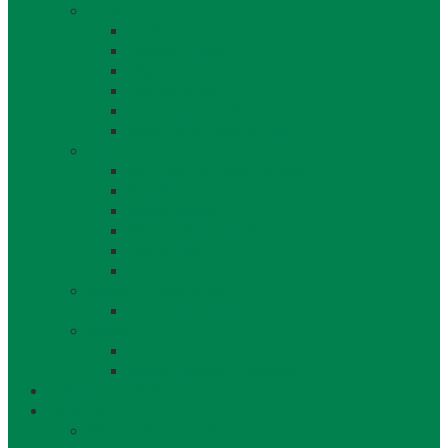
O obci
O obci
Obecné symboly
Mapa
Lábske noviny
Dokument o Lábe
Dobrovoľný hasičský zbor
Z histórie
História a osobnosti obce
Kronika obce
Architektúra
Historické pamiatky
Lábsky kroj
Fotogalérie
Uskladňovanie plynu
Podzemný plyn v katastri
Archív
Archív OZ / stránok
Archív oznamov, aktualít,...
Združenia a služby
Voľný čas
Historické pamiatky