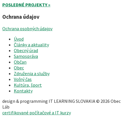
POSLEDNÉ PROJEKTY »
Ochrana údajov
Ochrana osobných údajov
Úvod
Články a aktuality
Obecný úrad
Samospráva
Občan
Obec
Združenia a služby
Voľný čas
Kultúra, šport
Kontakty
design & programming IT LEARNING SLOVAKIA © 2026 Obec
Láb
certifikované počítačové a IT kurzy