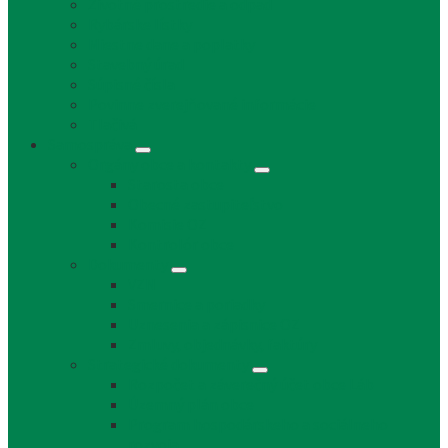
Životné prostredie a odpad
Rybárske lístky
Miestne dane a poplatky
Stavebný úrad
Súpisné čísla
Povinne zverejňované informácie
Tlačivá
Samospráva
Orgány obce a kontakty
Starosta obce
Obecné zastupiteľstvo
Komisie OZ
Kontrolór obce
Dokumenty
VZN
Smernice a poriadky
Uznesenia a zápisnice OZ
Zmluvy, objednávky, faktúry
Strategické dokumenty
Rozpočet a záverečný účet obce Láb
Územný plán obce
Program hospodárskeho a sociálneho
rozvoja