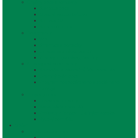
Orgány obce a kontakty
Starosta obce
Obecné zastupiteľstvo
Komisie OZ
Kontrolór obce
Dokumenty
VZN
Smernice a poriadky
Uznesenia a zápisnice OZ
Zmluvy, objednávky, faktúry
Strategické dokumenty
Rozpočet a záverečný účet obce Láb
Územný plán obce
Program hospodárskeho a sociálneho
rozvoja
Projekty obce
Posledné projekty
Kanalizácia obce Láb
Projekty z fondov EÚ a iných zdrojov
Bytový dom 8BJ
Občan
Infraštruktúra obce
Zdravotníctvo