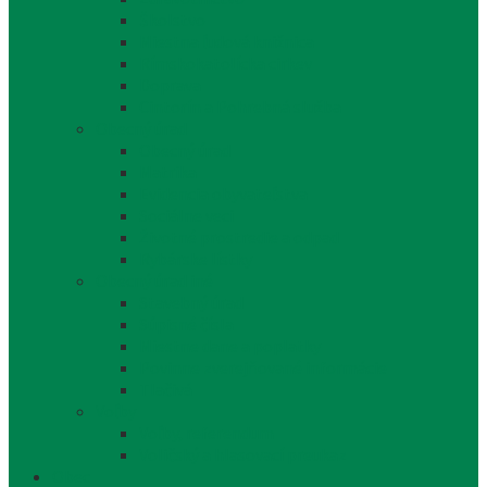
Školstvo
Miestna ľudová knižnica
Rímskokatolícka cirkev
Doprava
Cintorín a Pohrebná služba
Obecný úrad
Obecný úrad
Matrika
Evidencia obyvateľstva
Sociálne veci
Životné prostredie a odpad
Rybárske lístky
Obecný úrad iné
Stavebný úrad
Súpisné čísla
Miestne dane a poplatky
Povinne zverejňované informácie
Tlačivá
Voľby
Voľby, referendum
Voličský a hlasovací preukaz
Obec