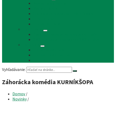
Reklama a inzercia
Mapa stránok
Cookie a ochrana osobných údajov
Prístupnosť
Implementácia
Informácie
Žiadosť o zasielanie noviniek e-mailom
SMS rozhlas a novinky cez SMS správy
Facebook
FB - stránka obce
FB - skupina Obec Láb
FB - Láb n.o.
Vyhľadávanie:
Záhorácka komédia KURNÍKŠOPA
Domov
/
Novinky
/