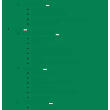
Projekty obce
Posledné projekty
Kanalizácia obce Láb
Projekty z fondov EÚ a iných zdrojov
Bytový dom 8BJ
Občan
Infraštruktúra obce
Zdravotníctvo
Školstvo
Miestna ľudová knižnica
Rímskokatolícka cirkev
Doprava
Cintorín a Pohrebná služba
Obecný úrad
Obecný úrad
Matrika
Evidencia obyvateľstva
Sociálne veci
Životné prostredie a odpad
Rybárske lístky
Obecný úrad iné
Stavebný úrad