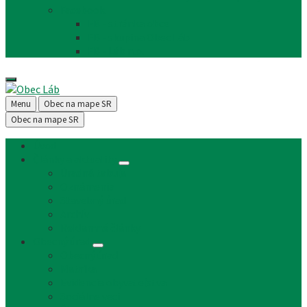
Facebook
FB - stránka obce
FB - skupina Obec Láb
FB - Láb n.o.
Menu
Obec na mape SR
Obec na mape SR
Úvod
Články a aktuality
Úradná tabuľa
Oznámenia
Stavebný úrad
Archív
Reklamné články
Obecný úrad
Obecný úrad
Matrika
Evidencia obyvateľstva
Sociálne veci