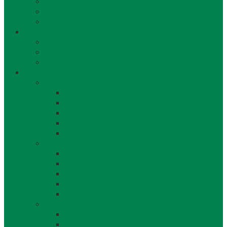
Jazerá
Cyklotrasy v Bratislavskom kraji
Ubytovanie a reštaurácie
Kultúra, šport
Kultúra
Šport
Udalosti v obci
Kontakty
Všeobecné kontakty
Kontakty a pracovníci
Obecný úrad
Starosta obce
Zástupca starostu
Virtuálna prehliadka
Ostatné odkazy
Reklama a inzercia
Mapa stránok
Cookie a ochrana osobných údajov
Prístupnosť
Implementácia
Informácie
Žiadosť o zasielanie noviniek e-mailom
SMS rozhlas a novinky cez SMS správy