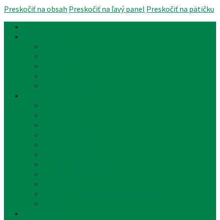
Preskočiť na obsah
Preskočiť na ľavý panel
Preskočiť na pätičku
Úvod
Články a aktuality
Úradná tabuľa
Oznámenia
Stavebný úrad
Archív
Reklamné články
Obecný úrad
Obecný úrad
Matrika
Evidencia obyvateľstva
Sociálne veci
Životné prostredie a odpad
Rybárske lístky
Miestne dane a poplatky
Stavebný úrad
Súpisné čísla
Povinne zverejňované informácie
Tlačivá
Samospráva