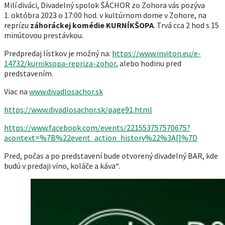
Milí diváci, Divadelný spolok ŠÁCHOR zo Zohora vás pozýva
1. októbra 2023 o 17:00 hod. v kultúrnom dome v Zohore, na
reprízu
záhoráckej komédie KURNÍKŠOPA
. Trvá cca 2 hod s 15
minútovou prestávkou.
Predpredaj lístkov je možný na:
https://www.inviton.eu/e-
14732/kurniksopa-repriza-zohor
, alebo hodinu pred
predstavením.
Viac na
www.divadlosachor.sk
https://www.divadlosachor.sk/page91.html
https://www.facebook.com/events/221553757570675?
acontext=%7B%22event_action_history%22%3A[]%7D
Pred, počas a po predstavení bude otvorený divadelný BAR, kde
budú v predaji víno, koláče a káva“.