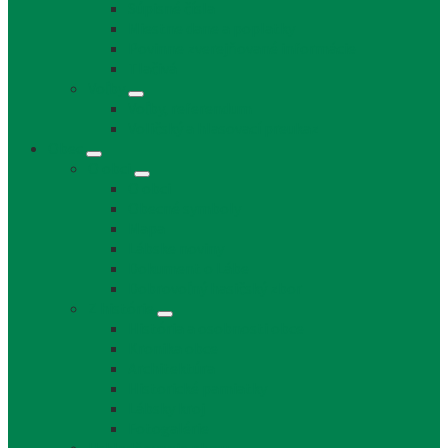
Súpisné čísla
Miestne dane a poplatky
Povinne zverejňované informácie
Tlačivá
Voľby
Voľby, referendum
Voličský a hlasovací preukaz
Obec
O obci
O obci
Obecné symboly
Mapa
Lábske noviny
Dokument o Lábe
Dobrovoľný hasičský zbor
Z histórie
História a osobnosti obce
Kronika obce
Architektúra
Historické pamiatky
Lábsky kroj
Fotogalérie