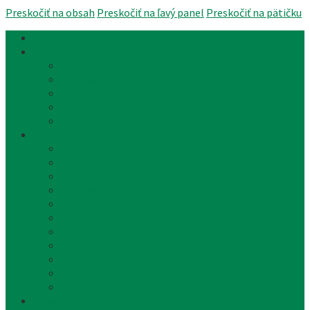
Preskočiť na obsah
Preskočiť na ľavý panel
Preskočiť na pätičku
Úvod
Články a aktuality
Úradná tabuľa
Oznámenia
Stavebný úrad
Archív
Reklamné články
Obecný úrad
Obecný úrad
Matrika
Evidencia obyvateľstva
Sociálne veci
Životné prostredie a odpad
Rybárske lístky
Miestne dane a poplatky
Stavebný úrad
Súpisné čísla
Povinne zverejňované informácie
Tlačivá
Samospráva