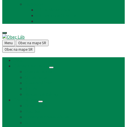
Facebook
FB - stránka obce
FB - skupina Obec Láb
FB - Láb n.o.
Menu
Obec na mape SR
Obec na mape SR
Úvod
Články a aktuality
Úradná tabuľa
Oznámenia
Stavebný úrad
Archív
Reklamné články
Obecný úrad
Obecný úrad
Matrika
Evidencia obyvateľstva
Sociálne veci