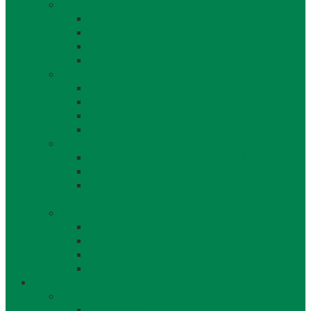
Orgány obce a kontakty
Starosta obce
Obecné zastupiteľstvo
Komisie OZ
Kontrolór obce
Dokumenty
VZN
Smernice a poriadky
Uznesenia a zápisnice OZ
Zmluvy, objednávky, faktúry
Strategické dokumenty
Rozpočet a záverečný účet obce Láb
Územný plán obce
Program hospodárskeho a sociálneho
rozvoja
Projekty obce
Posledné projekty
Kanalizácia obce Láb
Projekty z fondov EÚ a iných zdrojov
Bytový dom 8BJ
Občan
Infraštruktúra obce
Zdravotníctvo