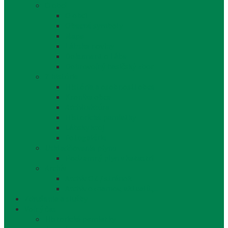
O obci
O obci
Obecné symboly
Mapa
Lábske noviny
Dokument o Lábe
Dobrovoľný hasičský zbor
Z histórie
História a osobnosti obce
Kronika obce
Architektúra
Historické pamiatky
Lábsky kroj
Fotogalérie
Uskladňovanie plynu
Podzemný plyn v katastri
Archív
Archív OZ / stránok
Archív oznamov, aktualít,...
Združenia a služby
Voľný čas
Historické pamiatky