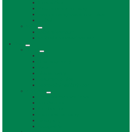
Súpisné čísla
Miestne dane a poplatky
Povinne zverejňované informácie
Tlačivá
Voľby
Voľby, referendum
Voličský a hlasovací preukaz
Obec
O obci
O obci
Obecné symboly
Mapa
Lábske noviny
Dokument o Lábe
Dobrovoľný hasičský zbor
Z histórie
História a osobnosti obce
Kronika obce
Architektúra
Historické pamiatky
Lábsky kroj
Fotogalérie