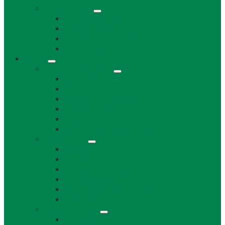
Projekty obce
Posledné projekty
Kanalizácia obce Láb
Projekty z fondov EÚ a iných zdrojov
Bytový dom 8BJ
Občan
Infraštruktúra obce
Zdravotníctvo
Školstvo
Miestna ľudová knižnica
Rímskokatolícka cirkev
Doprava
Cintorín a Pohrebná služba
Obecný úrad
Obecný úrad
Matrika
Evidencia obyvateľstva
Sociálne veci
Životné prostredie a odpad
Rybárske lístky
Obecný úrad iné
Stavebný úrad