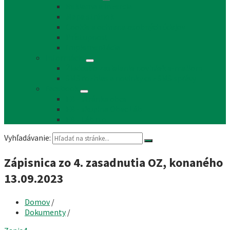
Reklama a inzercia
Mapa stránok
Cookie a ochrana osobných údajov
Prístupnosť
Implementácia
Informácie
Žiadosť o zasielanie noviniek e-mailom
SMS rozhlas a novinky cez SMS správy
Facebook
FB - stránka obce
FB - skupina Obec Láb
FB - Láb n.o.
Vyhľadávanie:
Zápisnica zo 4. zasadnutia OZ, konaného
13.09.2023
Domov
/
Dokumenty
/