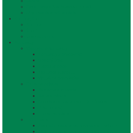
Jazerá
Cyklotrasy v Bratislavskom kraji
Ubytovanie a reštaurácie
Kultúra, šport
Kultúra
Šport
Udalosti v obci
Kontakty
Všeobecné kontakty
Kontakty a pracovníci
Obecný úrad
Starosta obce
Zástupca starostu
Virtuálna prehliadka
Ostatné odkazy
Reklama a inzercia
Mapa stránok
Cookie a ochrana osobných údajov
Prístupnosť
Implementácia
Informácie
Žiadosť o zasielanie noviniek e-mailom
SMS rozhlas a novinky cez SMS správy