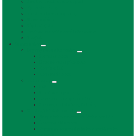
Životné prostredie a odpad
Rybárske lístky
Miestne dane a poplatky
Stavebný úrad
Súpisné čísla
Povinne zverejňované informácie
Tlačivá
Samospráva
Orgány obce a kontakty
Starosta obce
Obecné zastupiteľstvo
Komisie OZ
Kontrolór obce
Dokumenty
VZN
Smernice a poriadky
Uznesenia a zápisnice OZ
Zmluvy, objednávky, faktúry
Strategické dokumenty
Rozpočet a záverečný účet obce Láb
Územný plán obce
Program hospodárskeho a sociálneho
rozvoja