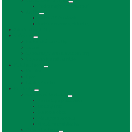
Uskladňovanie plynu
Podzemný plyn v katastri
Archív
Archív OZ / stránok
Archív oznamov, aktualít,...
Združenia a služby
Voľný čas
Historické pamiatky
Jazerá
Cyklotrasy v Bratislavskom kraji
Ubytovanie a reštaurácie
Kultúra, šport
Kultúra
Šport
Udalosti v obci
Kontakty
Všeobecné kontakty
Kontakty a pracovníci
Obecný úrad
Starosta obce
Zástupca starostu
Virtuálna prehliadka
Ostatné odkazy