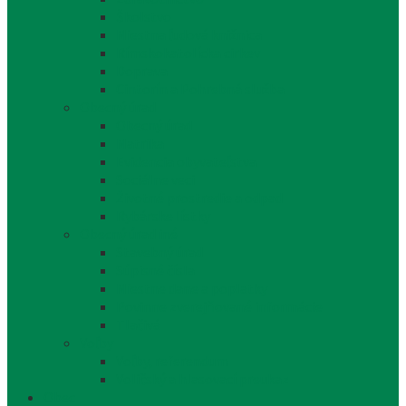
Školstvo
Miestna ľudová knižnica
Rímskokatolícka cirkev
Doprava
Cintorín a Pohrebná služba
Obecný úrad
Obecný úrad
Matrika
Evidencia obyvateľstva
Sociálne veci
Životné prostredie a odpad
Rybárske lístky
Obecný úrad iné
Stavebný úrad
Súpisné čísla
Miestne dane a poplatky
Povinne zverejňované informácie
Tlačivá
Voľby
Voľby, referendum
Voličský a hlasovací preukaz
Obec