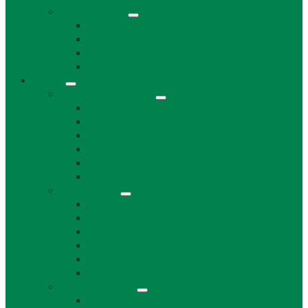
Projekty obce
Posledné projekty
Kanalizácia obce Láb
Projekty z fondov EÚ a iných zdrojov
Bytový dom 8BJ
Občan
Infraštruktúra obce
Zdravotníctvo
Školstvo
Miestna ľudová knižnica
Rímskokatolícka cirkev
Doprava
Cintorín a Pohrebná služba
Obecný úrad
Obecný úrad
Matrika
Evidencia obyvateľstva
Sociálne veci
Životné prostredie a odpad
Rybárske lístky
Obecný úrad iné
Stavebný úrad