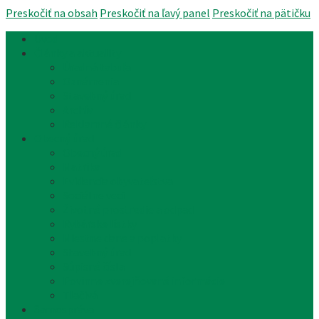
Preskočiť na obsah
Preskočiť na ľavý panel
Preskočiť na pätičku
Úvod
Články a aktuality
Úradná tabuľa
Oznámenia
Stavebný úrad
Archív
Reklamné články
Obecný úrad
Obecný úrad
Matrika
Evidencia obyvateľstva
Sociálne veci
Životné prostredie a odpad
Rybárske lístky
Miestne dane a poplatky
Stavebný úrad
Súpisné čísla
Povinne zverejňované informácie
Tlačivá
Samospráva