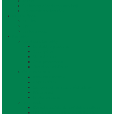
Jazerá
Cyklotrasy v Bratislavskom kraji
Ubytovanie a reštaurácie
Kultúra, šport
Kultúra
Šport
Udalosti v obci
Kontakty
Všeobecné kontakty
Kontakty a pracovníci
Obecný úrad
Starosta obce
Zástupca starostu
Virtuálna prehliadka
Ostatné odkazy
Reklama a inzercia
Mapa stránok
Cookie a ochrana osobných údajov
Prístupnosť
Implementácia
Informácie
Žiadosť o zasielanie noviniek e-mailom
SMS rozhlas a novinky cez SMS správy