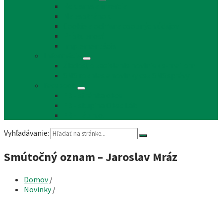
Reklama a inzercia
Mapa stránok
Cookie a ochrana osobných údajov
Prístupnosť
Implementácia
Informácie
Žiadosť o zasielanie noviniek e-mailom
SMS rozhlas a novinky cez SMS správy
Facebook
FB - stránka obce
FB - skupina Obec Láb
FB - Láb n.o.
Vyhľadávanie:
Smútočný oznam – Jaroslav Mráz
Domov
/
Novinky
/