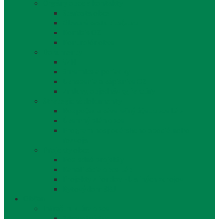
Orgány obce a kontakty
Starosta obce
Obecné zastupiteľstvo
Komisie OZ
Kontrolór obce
Dokumenty
VZN
Smernice a poriadky
Uznesenia a zápisnice OZ
Zmluvy, objednávky, faktúry
Strategické dokumenty
Rozpočet a záverečný účet obce Láb
Územný plán obce
Program hospodárskeho a sociálneho
rozvoja
Projekty obce
Posledné projekty
Kanalizácia obce Láb
Projekty z fondov EÚ a iných zdrojov
Bytový dom 8BJ
Občan
Infraštruktúra obce
Zdravotníctvo