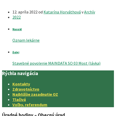
12. apríla 2022
od
Katarína Horváthová
v
Archív
2022
Naspäť
Oznam lekárne
Ďalej
Stavebné povolenie MAINDATA SO 03 Most (lávka)
Rýchla navigácia
Kontakty
Zdravotníctvo
Najbližšie zasadnutie OZ
Tlačivá
Voľby, referendum
Úradné hodiny – Obecný úrad