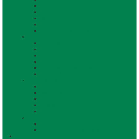
Školstvo
Miestna ľudová knižnica
Rímskokatolícka cirkev
Doprava
Cintorín a Pohrebná služba
Obecný úrad
Obecný úrad
Matrika
Evidencia obyvateľstva
Sociálne veci
Životné prostredie a odpad
Rybárske lístky
Obecný úrad iné
Stavebný úrad
Súpisné čísla
Miestne dane a poplatky
Povinne zverejňované informácie
Tlačivá
Voľby
Voľby, referendum
Voličský a hlasovací preukaz
Obec