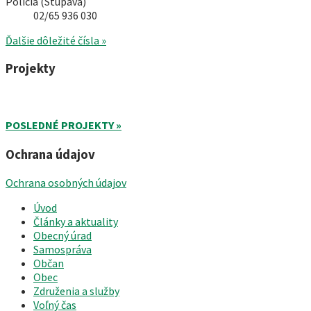
Polícia (Stupava)
02/65 936 030
Ďalšie dôležité čísla »
Projekty
POSLEDNÉ PROJEKTY »
Ochrana údajov
Ochrana osobných údajov
Úvod
Články a aktuality
Obecný úrad
Samospráva
Občan
Obec
Združenia a služby
Voľný čas