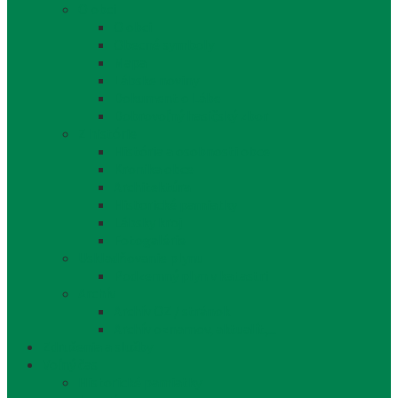
O obci
O obci
Obecné symboly
Mapa
Lábske noviny
Dokument o Lábe
Dobrovoľný hasičský zbor
Z histórie
História a osobnosti obce
Kronika obce
Architektúra
Historické pamiatky
Lábsky kroj
Fotogalérie
Uskladňovanie plynu
Podzemný plyn v katastri
Archív
Archív OZ / stránok
Archív oznamov, aktualít,...
Združenia a služby
Voľný čas
Historické pamiatky