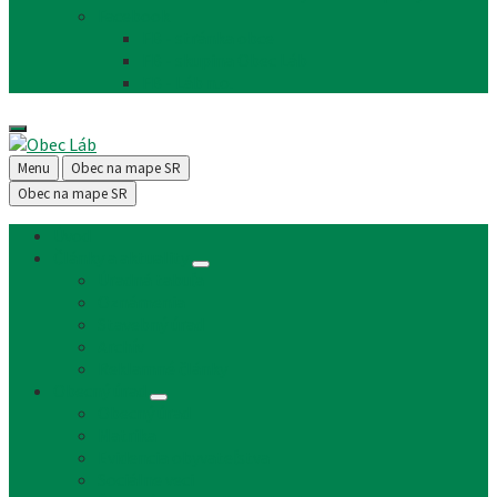
Facebook
FB - stránka obce
FB - skupina Obec Láb
FB - Láb n.o.
Menu
Obec na mape SR
Obec na mape SR
Úvod
Články a aktuality
Úradná tabuľa
Oznámenia
Stavebný úrad
Archív
Reklamné články
Obecný úrad
Obecný úrad
Matrika
Evidencia obyvateľstva
Sociálne veci