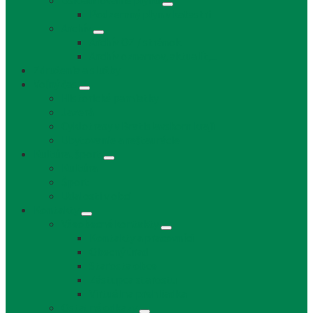
Uskladňovanie plynu
Podzemný plyn v katastri
Archív
Archív OZ / stránok
Archív oznamov, aktualít,...
Združenia a služby
Voľný čas
Historické pamiatky
Jazerá
Cyklotrasy v Bratislavskom kraji
Ubytovanie a reštaurácie
Kultúra, šport
Kultúra
Šport
Udalosti v obci
Kontakty
Všeobecné kontakty
Kontakty a pracovníci
Obecný úrad
Starosta obce
Zástupca starostu
Virtuálna prehliadka
Ostatné odkazy