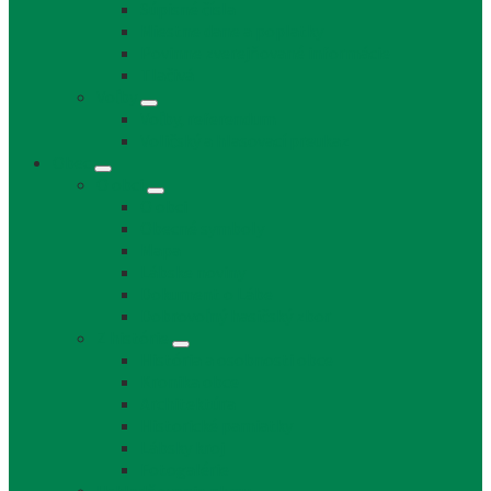
Súpisné čísla
Miestne dane a poplatky
Povinne zverejňované informácie
Tlačivá
Voľby
Voľby, referendum
Voličský a hlasovací preukaz
Obec
O obci
O obci
Obecné symboly
Mapa
Lábske noviny
Dokument o Lábe
Dobrovoľný hasičský zbor
Z histórie
História a osobnosti obce
Kronika obce
Architektúra
Historické pamiatky
Lábsky kroj
Fotogalérie