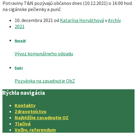
Potraviny T&N pozývajú občanov dnes (10.12.2021) o 16:00 hod.
na cigánske pečienky a punč.
10. decembra 2021
od
Katarína Horváthová
v
Archív
2021
Naspäť
Vývoz komunálneho odpadu
Ďalej
Pozvánka na zasadnutie ObZ
Rýchla navigácia
Kontakty
Zdravotníctvo
Najbližšie zasadnutie OZ
Tlačivá
Voľby, referendum