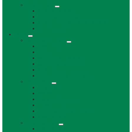
Projekty obce
Posledné projekty
Kanalizácia obce Láb
Projekty z fondov EÚ a iných zdrojov
Bytový dom 8BJ
Občan
Infraštruktúra obce
Zdravotníctvo
Školstvo
Miestna ľudová knižnica
Rímskokatolícka cirkev
Doprava
Cintorín a Pohrebná služba
Obecný úrad
Obecný úrad
Matrika
Evidencia obyvateľstva
Sociálne veci
Životné prostredie a odpad
Rybárske lístky
Obecný úrad iné
Stavebný úrad