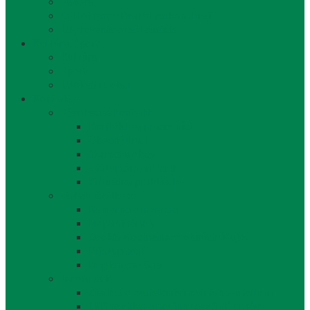
Jazerá
Cyklotrasy v Bratislavskom kraji
Ubytovanie a reštaurácie
Kultúra, šport
Kultúra
Šport
Udalosti v obci
Kontakty
Všeobecné kontakty
Kontakty a pracovníci
Obecný úrad
Starosta obce
Zástupca starostu
Virtuálna prehliadka
Ostatné odkazy
Reklama a inzercia
Mapa stránok
Cookie a ochrana osobných údajov
Prístupnosť
Implementácia
Informácie
Žiadosť o zasielanie noviniek e-mailom
SMS rozhlas a novinky cez SMS správy