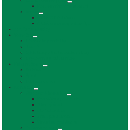
Uskladňovanie plynu
Podzemný plyn v katastri
Archív
Archív OZ / stránok
Archív oznamov, aktualít,...
Združenia a služby
Voľný čas
Historické pamiatky
Jazerá
Cyklotrasy v Bratislavskom kraji
Ubytovanie a reštaurácie
Kultúra, šport
Kultúra
Šport
Udalosti v obci
Kontakty
Všeobecné kontakty
Kontakty a pracovníci
Obecný úrad
Starosta obce
Zástupca starostu
Virtuálna prehliadka
Ostatné odkazy