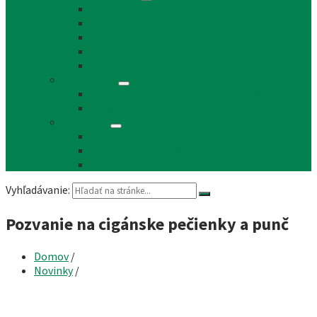
Reklama a inzercia
Mapa stránok
Cookie a ochrana osobných údajov
Prístupnosť
Implementácia
Informácie
Žiadosť o zasielanie noviniek e-mailom
SMS rozhlas a novinky cez SMS správy
Facebook
FB - stránka obce
FB - skupina Obec Láb
FB - Láb n.o.
Vyhľadávanie:
Pozvanie na cigánske pečienky a punč
Domov
/
Novinky
/