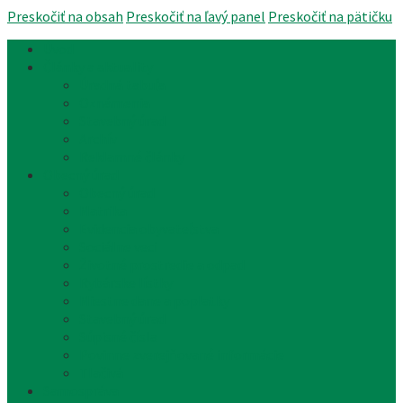
Preskočiť na obsah
Preskočiť na ľavý panel
Preskočiť na pätičku
Úvod
Články a aktuality
Úradná tabuľa
Oznámenia
Stavebný úrad
Archív
Reklamné články
Obecný úrad
Obecný úrad
Matrika
Evidencia obyvateľstva
Sociálne veci
Životné prostredie a odpad
Rybárske lístky
Miestne dane a poplatky
Stavebný úrad
Súpisné čísla
Povinne zverejňované informácie
Tlačivá
Samospráva