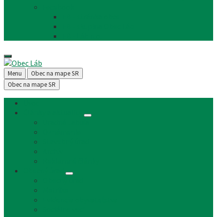
Facebook
FB - stránka obce
FB - skupina Obec Láb
FB - Láb n.o.
Menu
Obec na mape SR
Obec na mape SR
Úvod
Články a aktuality
Úradná tabuľa
Oznámenia
Stavebný úrad
Archív
Reklamné články
Obecný úrad
Obecný úrad
Matrika
Evidencia obyvateľstva
Sociálne veci