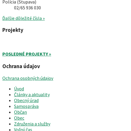
Polícia (Stupava)
02/65 936 030
Ďalšie dôležité čísla »
Projekty
POSLEDNÉ PROJEKTY »
Ochrana údajov
Ochrana osobných údajov
Úvod
Články a aktuality
Obecný úrad
Samospráva
Občan
Obec
Združenia a služby
Voľný čas