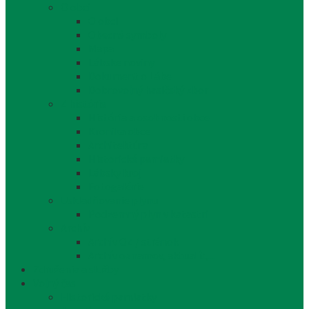
O obci
O obci
Obecné symboly
Mapa
Lábske noviny
Dokument o Lábe
Dobrovoľný hasičský zbor
Z histórie
História a osobnosti obce
Kronika obce
Architektúra
Historické pamiatky
Lábsky kroj
Fotogalérie
Uskladňovanie plynu
Podzemný plyn v katastri
Archív
Archív OZ / stránok
Archív oznamov, aktualít,...
Združenia a služby
Voľný čas
Historické pamiatky