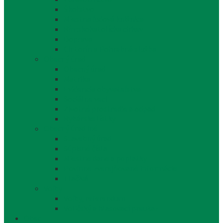
Školstvo
Miestna ľudová knižnica
Rímskokatolícka cirkev
Doprava
Cintorín a Pohrebná služba
Obecný úrad
Obecný úrad
Matrika
Evidencia obyvateľstva
Sociálne veci
Životné prostredie a odpad
Rybárske lístky
Obecný úrad iné
Stavebný úrad
Súpisné čísla
Miestne dane a poplatky
Povinne zverejňované informácie
Tlačivá
Voľby
Voľby, referendum
Voličský a hlasovací preukaz
Obec