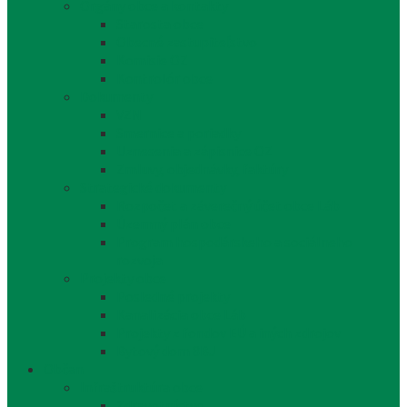
Orgány obce a kontakty
Starosta obce
Obecné zastupiteľstvo
Komisie OZ
Kontrolór obce
Dokumenty
VZN
Smernice a poriadky
Uznesenia a zápisnice OZ
Zmluvy, objednávky, faktúry
Strategické dokumenty
Rozpočet a záverečný účet obce Láb
Územný plán obce
Program hospodárskeho a sociálneho
rozvoja
Projekty obce
Posledné projekty
Kanalizácia obce Láb
Projekty z fondov EÚ a iných zdrojov
Bytový dom 8BJ
Občan
Infraštruktúra obce
Zdravotníctvo