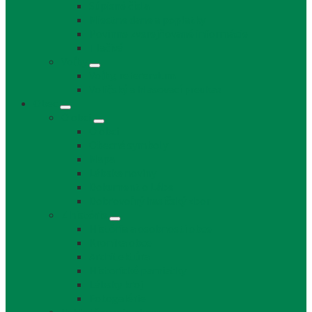
Súpisné čísla
Miestne dane a poplatky
Povinne zverejňované informácie
Tlačivá
Voľby
Voľby, referendum
Voličský a hlasovací preukaz
Obec
O obci
O obci
Obecné symboly
Mapa
Lábske noviny
Dokument o Lábe
Dobrovoľný hasičský zbor
Z histórie
História a osobnosti obce
Kronika obce
Architektúra
Historické pamiatky
Lábsky kroj
Fotogalérie