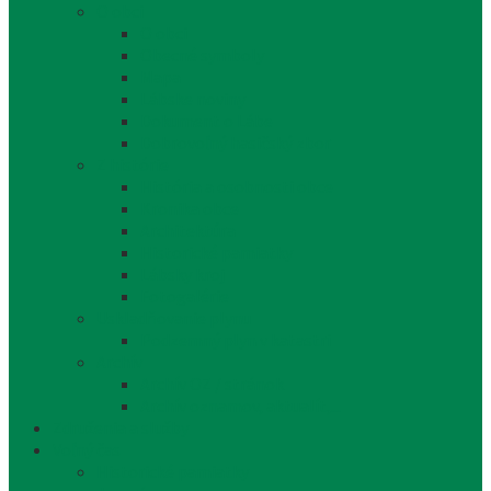
O obci
O obci
Obecné symboly
Mapa
Lábske noviny
Dokument o Lábe
Dobrovoľný hasičský zbor
Z histórie
História a osobnosti obce
Kronika obce
Architektúra
Historické pamiatky
Lábsky kroj
Fotogalérie
Uskladňovanie plynu
Podzemný plyn v katastri
Archív
Archív OZ / stránok
Archív oznamov, aktualít,...
Združenia a služby
Voľný čas
Historické pamiatky