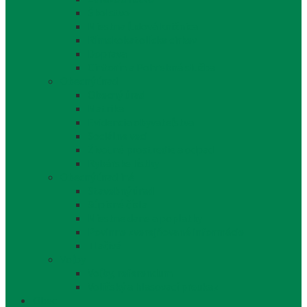
Školstvo
Miestna ľudová knižnica
Rímskokatolícka cirkev
Doprava
Cintorín a Pohrebná služba
Obecný úrad
Obecný úrad
Matrika
Evidencia obyvateľstva
Sociálne veci
Životné prostredie a odpad
Rybárske lístky
Obecný úrad iné
Stavebný úrad
Súpisné čísla
Miestne dane a poplatky
Povinne zverejňované informácie
Tlačivá
Voľby
Voľby, referendum
Voličský a hlasovací preukaz
Obec