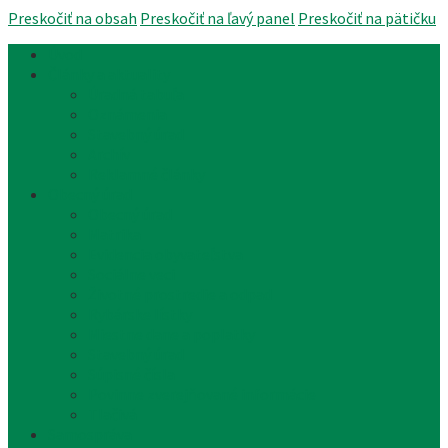
Preskočiť na obsah
Preskočiť na ľavý panel
Preskočiť na pätičku
Úvod
Články a aktuality
Úradná tabuľa
Oznámenia
Stavebný úrad
Archív
Reklamné články
Obecný úrad
Obecný úrad
Matrika
Evidencia obyvateľstva
Sociálne veci
Životné prostredie a odpad
Rybárske lístky
Miestne dane a poplatky
Stavebný úrad
Súpisné čísla
Povinne zverejňované informácie
Tlačivá
Samospráva