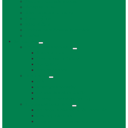
Životné prostredie a odpad
Rybárske lístky
Miestne dane a poplatky
Stavebný úrad
Súpisné čísla
Povinne zverejňované informácie
Tlačivá
Samospráva
Orgány obce a kontakty
Starosta obce
Obecné zastupiteľstvo
Komisie OZ
Kontrolór obce
Dokumenty
VZN
Smernice a poriadky
Uznesenia a zápisnice OZ
Zmluvy, objednávky, faktúry
Strategické dokumenty
Rozpočet a záverečný účet obce Láb
Územný plán obce
Program hospodárskeho a sociálneho
rozvoja