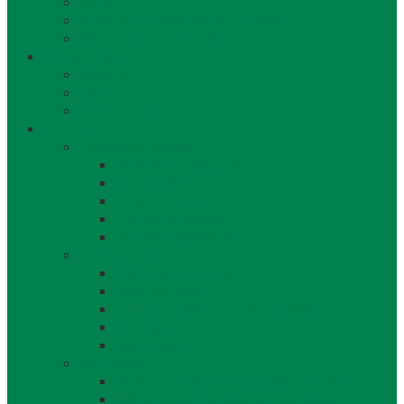
Jazerá
Cyklotrasy v Bratislavskom kraji
Ubytovanie a reštaurácie
Kultúra, šport
Kultúra
Šport
Udalosti v obci
Kontakty
Všeobecné kontakty
Kontakty a pracovníci
Obecný úrad
Starosta obce
Zástupca starostu
Virtuálna prehliadka
Ostatné odkazy
Reklama a inzercia
Mapa stránok
Cookie a ochrana osobných údajov
Prístupnosť
Implementácia
Informácie
Žiadosť o zasielanie noviniek e-mailom
SMS rozhlas a novinky cez SMS správy