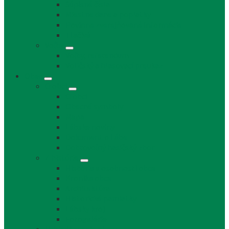
Súpisné čísla
Miestne dane a poplatky
Povinne zverejňované informácie
Tlačivá
Voľby
Voľby, referendum
Voličský a hlasovací preukaz
Obec
O obci
O obci
Obecné symboly
Mapa
Lábske noviny
Dokument o Lábe
Dobrovoľný hasičský zbor
Z histórie
História a osobnosti obce
Kronika obce
Architektúra
Historické pamiatky
Lábsky kroj
Fotogalérie