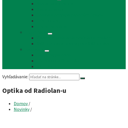
Reklama a inzercia
Mapa stránok
Cookie a ochrana osobných údajov
Prístupnosť
Implementácia
Informácie
Žiadosť o zasielanie noviniek e-mailom
SMS rozhlas a novinky cez SMS správy
Facebook
FB - stránka obce
FB - skupina Obec Láb
FB - Láb n.o.
Vyhľadávanie:
Optika od Radiolan-u
Domov
/
Novinky
/