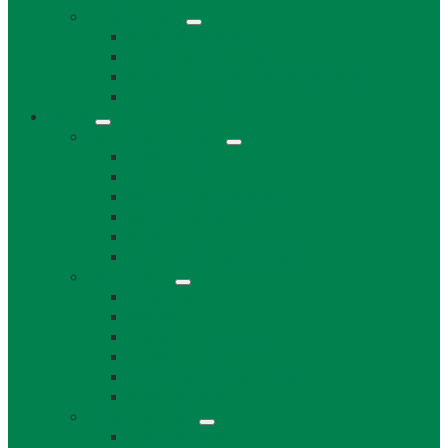
Projekty obce
Posledné projekty
Kanalizácia obce Láb
Projekty z fondov EÚ a iných zdrojov
Bytový dom 8BJ
Občan
Infraštruktúra obce
Zdravotníctvo
Školstvo
Miestna ľudová knižnica
Rímskokatolícka cirkev
Doprava
Cintorín a Pohrebná služba
Obecný úrad
Obecný úrad
Matrika
Evidencia obyvateľstva
Sociálne veci
Životné prostredie a odpad
Rybárske lístky
Obecný úrad iné
Stavebný úrad