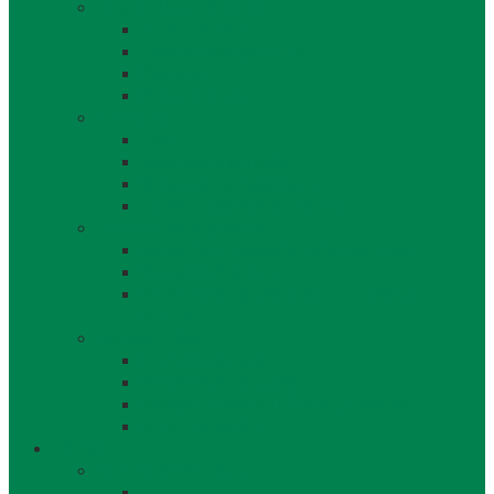
Orgány obce a kontakty
Starosta obce
Obecné zastupiteľstvo
Komisie OZ
Kontrolór obce
Dokumenty
VZN
Smernice a poriadky
Uznesenia a zápisnice OZ
Zmluvy, objednávky, faktúry
Strategické dokumenty
Rozpočet a záverečný účet obce Láb
Územný plán obce
Program hospodárskeho a sociálneho
rozvoja
Projekty obce
Posledné projekty
Kanalizácia obce Láb
Projekty z fondov EÚ a iných zdrojov
Bytový dom 8BJ
Občan
Infraštruktúra obce
Zdravotníctvo