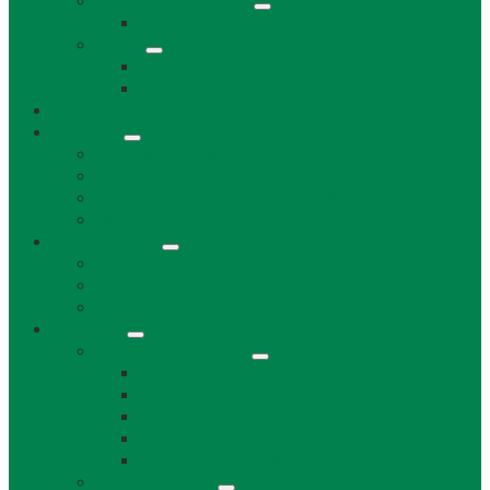
Uskladňovanie plynu
Podzemný plyn v katastri
Archív
Archív OZ / stránok
Archív oznamov, aktualít,...
Združenia a služby
Voľný čas
Historické pamiatky
Jazerá
Cyklotrasy v Bratislavskom kraji
Ubytovanie a reštaurácie
Kultúra, šport
Kultúra
Šport
Udalosti v obci
Kontakty
Všeobecné kontakty
Kontakty a pracovníci
Obecný úrad
Starosta obce
Zástupca starostu
Virtuálna prehliadka
Ostatné odkazy