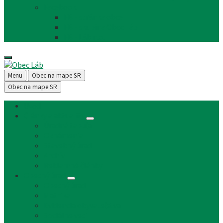
Facebook
FB - stránka obce
FB - skupina Obec Láb
FB - Láb n.o.
Menu
Obec na mape SR
Obec na mape SR
Úvod
Články a aktuality
Úradná tabuľa
Oznámenia
Stavebný úrad
Archív
Reklamné články
Obecný úrad
Obecný úrad
Matrika
Evidencia obyvateľstva
Sociálne veci