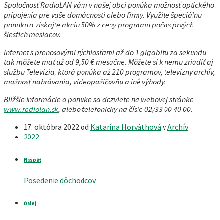
Spoločnosť RadioLAN vám v našej obci ponúka možnosť optického
pripojenia pre vaše domácnosti alebo firmy.
Využite špeciálnu
ponuku a získajte akciu 50% z ceny programu počas prvých
šiestich mesiacov.
Internet s prenosovými rýchlosťami až do 1 gigabitu za sekundu
tak môžete mať už od
9,50 € mesačne. Môžete si k nemu zriadiť aj
službu Televízia, ktorá ponúka až 210 programov, televízny archív,
možnosť nahrávania, videopožičovňu a iné výhody.
Bližšie informácie o ponuke sa dozviete na webovej stránke
www.radiolan.sk
, alebo telefonicky na čísle 02/33 00 40 00.
17. októbra 2022
od
Katarína Horváthová
v
Archív
2022
Naspäť
Posedenie dôchodcov
Ďalej