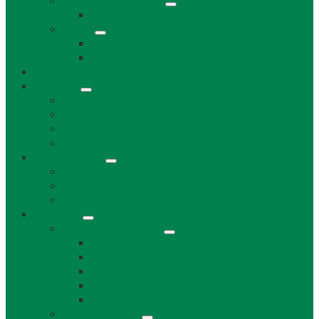
Uskladňovanie plynu
Podzemný plyn v katastri
Archív
Archív OZ / stránok
Archív oznamov, aktualít,...
Združenia a služby
Voľný čas
Historické pamiatky
Jazerá
Cyklotrasy v Bratislavskom kraji
Ubytovanie a reštaurácie
Kultúra, šport
Kultúra
Šport
Udalosti v obci
Kontakty
Všeobecné kontakty
Kontakty a pracovníci
Obecný úrad
Starosta obce
Zástupca starostu
Virtuálna prehliadka
Ostatné odkazy