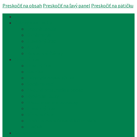
Preskočiť na obsah
Preskočiť na ľavý panel
Preskočiť na pätičku
Úvod
Články a aktuality
Úradná tabuľa
Oznámenia
Stavebný úrad
Archív
Reklamné články
Obecný úrad
Obecný úrad
Matrika
Evidencia obyvateľstva
Sociálne veci
Životné prostredie a odpad
Rybárske lístky
Miestne dane a poplatky
Stavebný úrad
Súpisné čísla
Povinne zverejňované informácie
Tlačivá
Samospráva