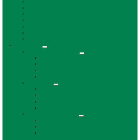
Životné prostredie a odpad
Rybárske lístky
Miestne dane a poplatky
Stavebný úrad
Súpisné čísla
Povinne zverejňované informácie
Tlačivá
Samospráva
Orgány obce a kontakty
Starosta obce
Obecné zastupiteľstvo
Komisie OZ
Kontrolór obce
Dokumenty
VZN
Smernice a poriadky
Uznesenia a zápisnice OZ
Zmluvy, objednávky, faktúry
Strategické dokumenty
Rozpočet a záverečný účet obce Láb
Územný plán obce
Program hospodárskeho a sociálneho
rozvoja