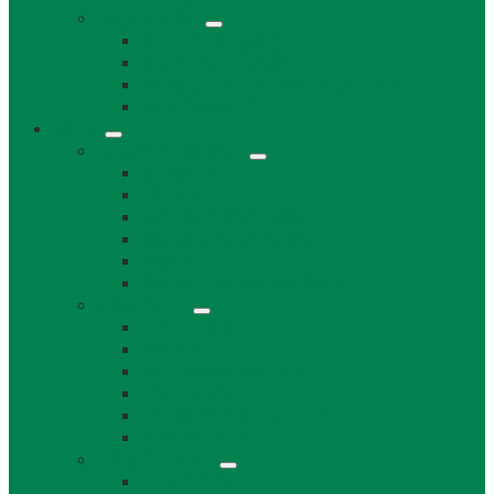
Projekty obce
Posledné projekty
Kanalizácia obce Láb
Projekty z fondov EÚ a iných zdrojov
Bytový dom 8BJ
Občan
Infraštruktúra obce
Zdravotníctvo
Školstvo
Miestna ľudová knižnica
Rímskokatolícka cirkev
Doprava
Cintorín a Pohrebná služba
Obecný úrad
Obecný úrad
Matrika
Evidencia obyvateľstva
Sociálne veci
Životné prostredie a odpad
Rybárske lístky
Obecný úrad iné
Stavebný úrad