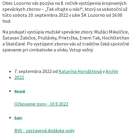
Obec Lozorno vás pozýva na 8. ročník vystúpenia krojovaných
speváckych zborov – „Tak vítajte u nás!“, ktorý sa uskutoční už
túto sobotu 10. septembra 2022 v sále ŠK Lozorno od 16:00
hod.
Na podujatí vystúpia mužské spevácke zbory: Mužáci Mikulčice,
Šatavan Žabčice, Prušánky, Prietržka, Enem Tak, Hochštetňan
a Skaličané. Po vystúpení zborov vás už tradične čaká spoločné
spievanie pri cimbalovke a vínku. Vstup voľný.
7. septembra 2022
od
Katarína Horváthová
v
Archív
2022
Naspäť
Očkovanie psov - 10.9.2022
Ďalej
BVS - zastavená dodávka vody