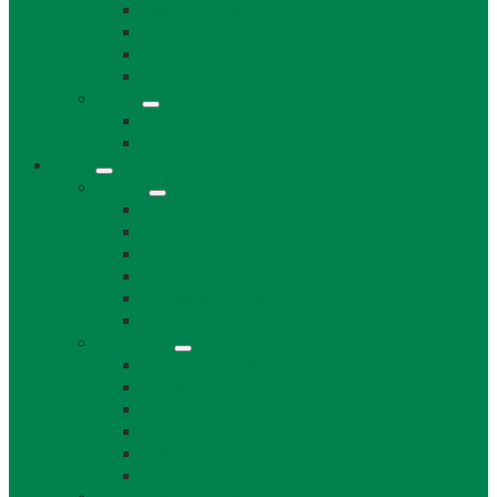
Súpisné čísla
Miestne dane a poplatky
Povinne zverejňované informácie
Tlačivá
Voľby
Voľby, referendum
Voličský a hlasovací preukaz
Obec
O obci
O obci
Obecné symboly
Mapa
Lábske noviny
Dokument o Lábe
Dobrovoľný hasičský zbor
Z histórie
História a osobnosti obce
Kronika obce
Architektúra
Historické pamiatky
Lábsky kroj
Fotogalérie