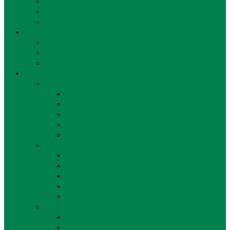
Jazerá
Cyklotrasy v Bratislavskom kraji
Ubytovanie a reštaurácie
Kultúra, šport
Kultúra
Šport
Udalosti v obci
Kontakty
Všeobecné kontakty
Kontakty a pracovníci
Obecný úrad
Starosta obce
Zástupca starostu
Virtuálna prehliadka
Ostatné odkazy
Reklama a inzercia
Mapa stránok
Cookie a ochrana osobných údajov
Prístupnosť
Implementácia
Informácie
Žiadosť o zasielanie noviniek e-mailom
SMS rozhlas a novinky cez SMS správy