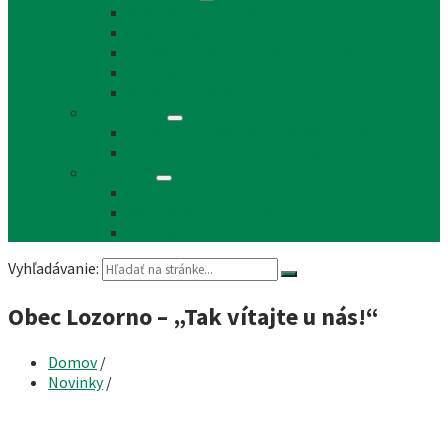
Reklama a inzercia
Mapa stránok
Cookie a ochrana osobných údajov
Prístupnosť
Implementácia
Informácie
Žiadosť o zasielanie noviniek e-mailom
SMS rozhlas a novinky cez SMS správy
Facebook
FB - stránka obce
FB - skupina Obec Láb
FB - Láb n.o.
Vyhľadávanie:
Obec Lozorno – „Tak vítajte u nás!“
Domov
/
Novinky
/