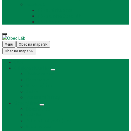
Facebook
FB - stránka obce
FB - skupina Obec Láb
FB - Láb n.o.
Menu
Obec na mape SR
Obec na mape SR
Úvod
Články a aktuality
Úradná tabuľa
Oznámenia
Stavebný úrad
Archív
Reklamné články
Obecný úrad
Obecný úrad
Matrika
Evidencia obyvateľstva
Sociálne veci