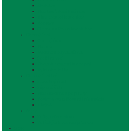
Školstvo
Miestna ľudová knižnica
Rímskokatolícka cirkev
Doprava
Cintorín a Pohrebná služba
Obecný úrad
Obecný úrad
Matrika
Evidencia obyvateľstva
Sociálne veci
Životné prostredie a odpad
Rybárske lístky
Obecný úrad iné
Stavebný úrad
Súpisné čísla
Miestne dane a poplatky
Povinne zverejňované informácie
Tlačivá
Voľby
Voľby, referendum
Voličský a hlasovací preukaz
Obec