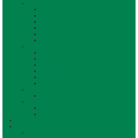
O obci
O obci
Obecné symboly
Mapa
Lábske noviny
Dokument o Lábe
Dobrovoľný hasičský zbor
Z histórie
História a osobnosti obce
Kronika obce
Architektúra
Historické pamiatky
Lábsky kroj
Fotogalérie
Uskladňovanie plynu
Podzemný plyn v katastri
Archív
Archív OZ / stránok
Archív oznamov, aktualít,...
Združenia a služby
Voľný čas
Historické pamiatky