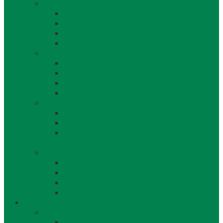
Orgány obce a kontakty
Starosta obce
Obecné zastupiteľstvo
Komisie OZ
Kontrolór obce
Dokumenty
VZN
Smernice a poriadky
Uznesenia a zápisnice OZ
Zmluvy, objednávky, faktúry
Strategické dokumenty
Rozpočet a záverečný účet obce Láb
Územný plán obce
Program hospodárskeho a sociálneho
rozvoja
Projekty obce
Posledné projekty
Kanalizácia obce Láb
Projekty z fondov EÚ a iných zdrojov
Bytový dom 8BJ
Občan
Infraštruktúra obce
Zdravotníctvo