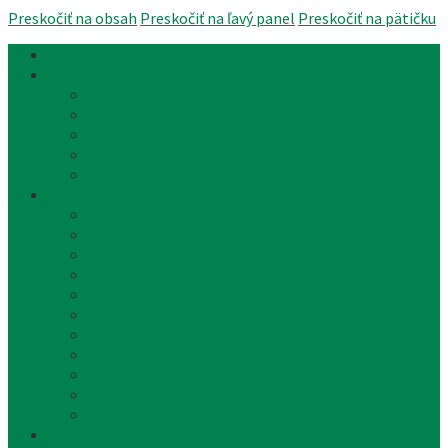
Preskočiť na obsah
Preskočiť na ľavý panel
Preskočiť na pätičku
Úvod
Články a aktuality
Úradná tabuľa
Oznámenia
Stavebný úrad
Archív
Reklamné články
Obecný úrad
Obecný úrad
Matrika
Evidencia obyvateľstva
Sociálne veci
Životné prostredie a odpad
Rybárske lístky
Miestne dane a poplatky
Stavebný úrad
Súpisné čísla
Povinne zverejňované informácie
Tlačivá
Samospráva