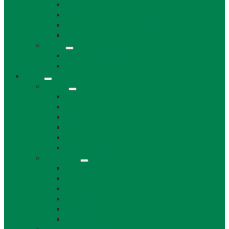
Súpisné čísla
Miestne dane a poplatky
Povinne zverejňované informácie
Tlačivá
Voľby
Voľby, referendum
Voličský a hlasovací preukaz
Obec
O obci
O obci
Obecné symboly
Mapa
Lábske noviny
Dokument o Lábe
Dobrovoľný hasičský zbor
Z histórie
História a osobnosti obce
Kronika obce
Architektúra
Historické pamiatky
Lábsky kroj
Fotogalérie