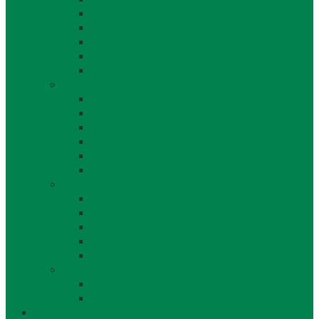
Školstvo
Miestna ľudová knižnica
Rímskokatolícka cirkev
Doprava
Cintorín a Pohrebná služba
Obecný úrad
Obecný úrad
Matrika
Evidencia obyvateľstva
Sociálne veci
Životné prostredie a odpad
Rybárske lístky
Obecný úrad iné
Stavebný úrad
Súpisné čísla
Miestne dane a poplatky
Povinne zverejňované informácie
Tlačivá
Voľby
Voľby, referendum
Voličský a hlasovací preukaz
Obec