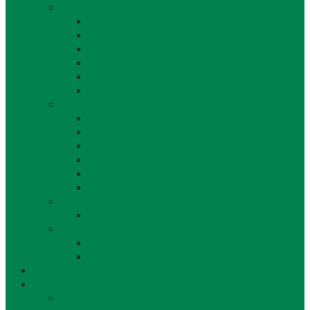
O obci
O obci
Obecné symboly
Mapa
Lábske noviny
Dokument o Lábe
Dobrovoľný hasičský zbor
Z histórie
História a osobnosti obce
Kronika obce
Architektúra
Historické pamiatky
Lábsky kroj
Fotogalérie
Uskladňovanie plynu
Podzemný plyn v katastri
Archív
Archív OZ / stránok
Archív oznamov, aktualít,...
Združenia a služby
Voľný čas
Historické pamiatky