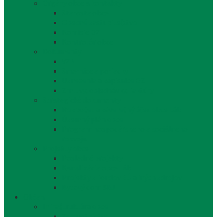
Orgány obce a kontakty
Starosta obce
Obecné zastupiteľstvo
Komisie OZ
Kontrolór obce
Dokumenty
VZN
Smernice a poriadky
Uznesenia a zápisnice OZ
Zmluvy, objednávky, faktúry
Strategické dokumenty
Rozpočet a záverečný účet obce Láb
Územný plán obce
Program hospodárskeho a sociálneho
rozvoja
Projekty obce
Posledné projekty
Kanalizácia obce Láb
Projekty z fondov EÚ a iných zdrojov
Bytový dom 8BJ
Občan
Infraštruktúra obce
Zdravotníctvo