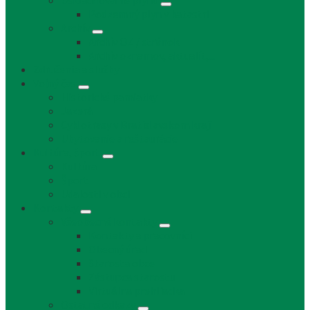
Uskladňovanie plynu
Podzemný plyn v katastri
Archív
Archív OZ / stránok
Archív oznamov, aktualít,...
Združenia a služby
Voľný čas
Historické pamiatky
Jazerá
Cyklotrasy v Bratislavskom kraji
Ubytovanie a reštaurácie
Kultúra, šport
Kultúra
Šport
Udalosti v obci
Kontakty
Všeobecné kontakty
Kontakty a pracovníci
Obecný úrad
Starosta obce
Zástupca starostu
Virtuálna prehliadka
Ostatné odkazy