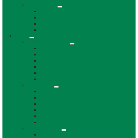
Projekty obce
Posledné projekty
Kanalizácia obce Láb
Projekty z fondov EÚ a iných zdrojov
Bytový dom 8BJ
Občan
Infraštruktúra obce
Zdravotníctvo
Školstvo
Miestna ľudová knižnica
Rímskokatolícka cirkev
Doprava
Cintorín a Pohrebná služba
Obecný úrad
Obecný úrad
Matrika
Evidencia obyvateľstva
Sociálne veci
Životné prostredie a odpad
Rybárske lístky
Obecný úrad iné
Stavebný úrad