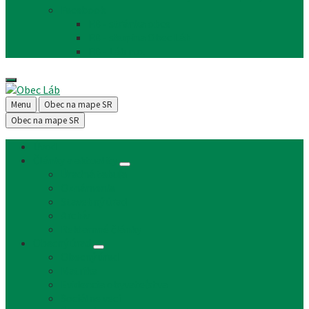
Facebook
FB - stránka obce
FB - skupina Obec Láb
FB - Láb n.o.
Menu
Obec na mape SR
Obec na mape SR
Úvod
Články a aktuality
Úradná tabuľa
Oznámenia
Stavebný úrad
Archív
Reklamné články
Obecný úrad
Obecný úrad
Matrika
Evidencia obyvateľstva
Sociálne veci