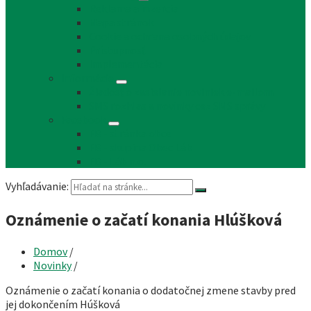
Reklama a inzercia
Mapa stránok
Cookie a ochrana osobných údajov
Prístupnosť
Implementácia
Informácie
Žiadosť o zasielanie noviniek e-mailom
SMS rozhlas a novinky cez SMS správy
Facebook
FB - stránka obce
FB - skupina Obec Láb
FB - Láb n.o.
Vyhľadávanie:
Oznámenie o začatí konania Hlúšková
Domov
/
Novinky
/
Oznámenie o začatí konania o dodatočnej zmene stavby pred
jej dokončením Húšková