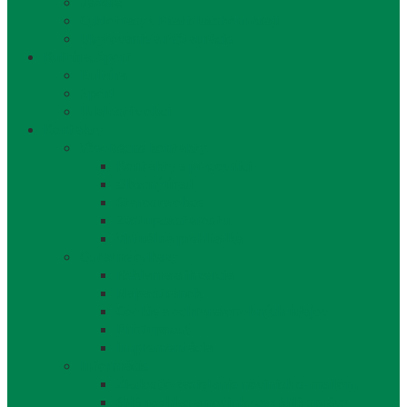
Jazerá
Cyklotrasy v Bratislavskom kraji
Ubytovanie a reštaurácie
Kultúra, šport
Kultúra
Šport
Udalosti v obci
Kontakty
Všeobecné kontakty
Kontakty a pracovníci
Obecný úrad
Starosta obce
Zástupca starostu
Virtuálna prehliadka
Ostatné odkazy
Reklama a inzercia
Mapa stránok
Cookie a ochrana osobných údajov
Prístupnosť
Implementácia
Informácie
Žiadosť o zasielanie noviniek e-mailom
SMS rozhlas a novinky cez SMS správy