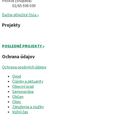
Polícia (Stupava)
02/65 936 030
Ďalšie dôležité čísla »
Projekty
POSLEDNÉ PROJEKTY »
Ochrana údajov
Ochrana osobných údajov
Úvod
Články a aktuality
Obecný úrad
Samospráva
Občan
Obec
Združenia a služby
Voľný čas