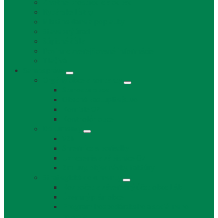
Životné prostredie a odpad
Rybárske lístky
Miestne dane a poplatky
Stavebný úrad
Súpisné čísla
Povinne zverejňované informácie
Tlačivá
Samospráva
Orgány obce a kontakty
Starosta obce
Obecné zastupiteľstvo
Komisie OZ
Kontrolór obce
Dokumenty
VZN
Smernice a poriadky
Uznesenia a zápisnice OZ
Zmluvy, objednávky, faktúry
Strategické dokumenty
Rozpočet a záverečný účet obce Láb
Územný plán obce
Program hospodárskeho a sociálneho
rozvoja