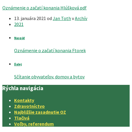
Oznámenie o začatí konania Hlúšková.pdf
13. januára 2021
od
Jan Toth
v
Archív
2021
Naspäť
Oznámenie o začatí konania Ftorek
Ďalej
Sčítanie obyvateľov, domov a bytov
Rýchla navigácia
Kontakty
Zdravotníctvo
Najbližšie zasadnutie OZ
Tlačivá
Voľby, referendum