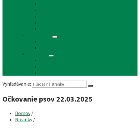
Reklama a inzercia
Mapa stránok
Cookie a ochrana osobných údajov
Prístupnosť
Implementácia
Informácie
Žiadosť o zasielanie noviniek e-mailom
SMS rozhlas a novinky cez SMS správy
Facebook
FB - stránka obce
FB - skupina Obec Láb
FB - Láb n.o.
Vyhľadávanie:
Očkovanie psov 22.03.2025
Domov
/
Novinky
/