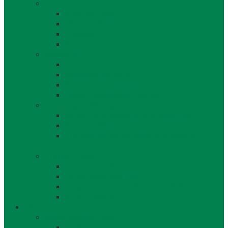
Orgány obce a kontakty
Starosta obce
Obecné zastupiteľstvo
Komisie OZ
Kontrolór obce
Dokumenty
VZN
Smernice a poriadky
Uznesenia a zápisnice OZ
Zmluvy, objednávky, faktúry
Strategické dokumenty
Rozpočet a záverečný účet obce Láb
Územný plán obce
Program hospodárskeho a sociálneho
rozvoja
Projekty obce
Posledné projekty
Kanalizácia obce Láb
Projekty z fondov EÚ a iných zdrojov
Bytový dom 8BJ
Občan
Infraštruktúra obce
Zdravotníctvo