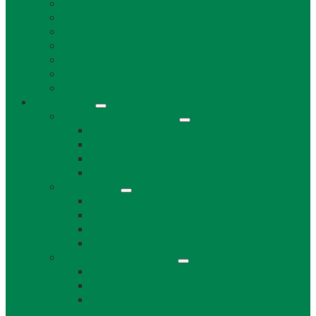
Životné prostredie a odpad
Rybárske lístky
Miestne dane a poplatky
Stavebný úrad
Súpisné čísla
Povinne zverejňované informácie
Tlačivá
Samospráva
Orgány obce a kontakty
Starosta obce
Obecné zastupiteľstvo
Komisie OZ
Kontrolór obce
Dokumenty
VZN
Smernice a poriadky
Uznesenia a zápisnice OZ
Zmluvy, objednávky, faktúry
Strategické dokumenty
Rozpočet a záverečný účet obce Láb
Územný plán obce
Program hospodárskeho a sociálneho
rozvoja