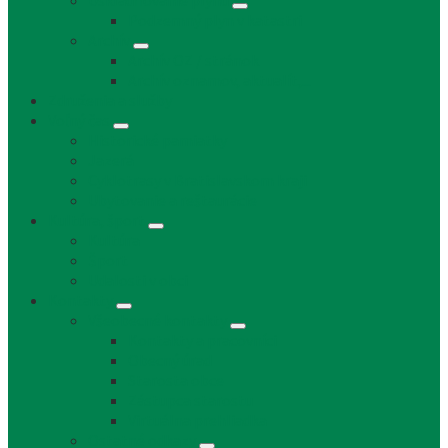
Uskladňovanie plynu
Podzemný plyn v katastri
Archív
Archív OZ / stránok
Archív oznamov, aktualít,...
Združenia a služby
Voľný čas
Historické pamiatky
Jazerá
Cyklotrasy v Bratislavskom kraji
Ubytovanie a reštaurácie
Kultúra, šport
Kultúra
Šport
Udalosti v obci
Kontakty
Všeobecné kontakty
Kontakty a pracovníci
Obecný úrad
Starosta obce
Zástupca starostu
Virtuálna prehliadka
Ostatné odkazy