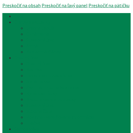
Preskočiť na obsah
Preskočiť na ľavý panel
Preskočiť na pätičku
Úvod
Články a aktuality
Úradná tabuľa
Oznámenia
Stavebný úrad
Archív
Reklamné články
Obecný úrad
Obecný úrad
Matrika
Evidencia obyvateľstva
Sociálne veci
Životné prostredie a odpad
Rybárske lístky
Miestne dane a poplatky
Stavebný úrad
Súpisné čísla
Povinne zverejňované informácie
Tlačivá
Samospráva