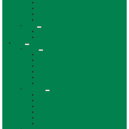
Súpisné čísla
Miestne dane a poplatky
Povinne zverejňované informácie
Tlačivá
Voľby
Voľby, referendum
Voličský a hlasovací preukaz
Obec
O obci
O obci
Obecné symboly
Mapa
Lábske noviny
Dokument o Lábe
Dobrovoľný hasičský zbor
Z histórie
História a osobnosti obce
Kronika obce
Architektúra
Historické pamiatky
Lábsky kroj
Fotogalérie