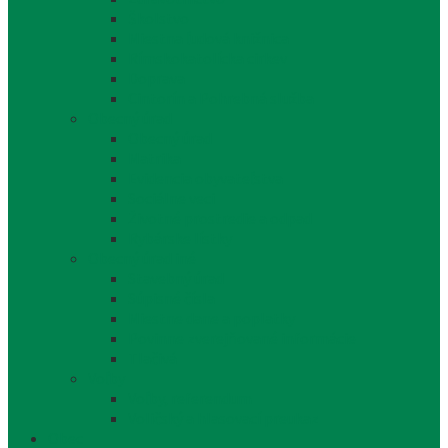
Školstvo
Miestna ľudová knižnica
Rímskokatolícka cirkev
Doprava
Cintorín a Pohrebná služba
Obecný úrad
Obecný úrad
Matrika
Evidencia obyvateľstva
Sociálne veci
Životné prostredie a odpad
Rybárske lístky
Obecný úrad iné
Stavebný úrad
Súpisné čísla
Miestne dane a poplatky
Povinne zverejňované informácie
Tlačivá
Voľby
Voľby, referendum
Voličský a hlasovací preukaz
Obec