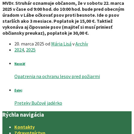
MVDr. Struhár oznamuje občanom, že v sobotu 22. marca
2025 v čase od 9:00 hod. do 10:00 hod. bude pred obecným
úradom v Lábe očkovať psov proti besnote. Ide o psov
starších ako 3 mesiace. Poplatok je 15,00 €. Taktiež
vykonáva aj čipovanie psov (majiteľ si musí priniesť
občiansky preukaz), poplatok je 30,00 €.
20. marca 2025
od
Mária Lisá
v
Archív
2024
,
2025
Naspäť
Opatrenia na ochranu lesov pred požiarmi
Ďalej
Preteky Bučové jadérko
Rýchla navigácia
Kontakty
Zdravotníctvo