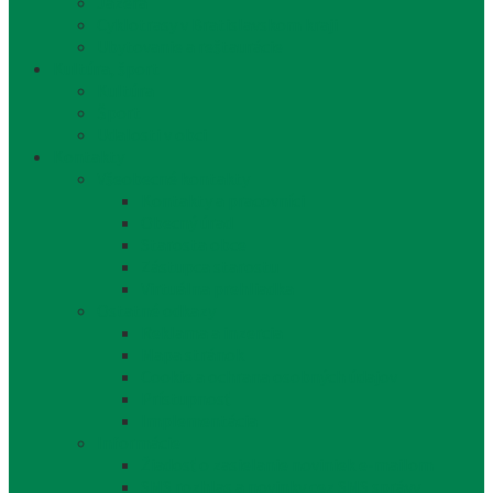
Jazerá
Cyklotrasy v Bratislavskom kraji
Ubytovanie a reštaurácie
Kultúra, šport
Kultúra
Šport
Udalosti v obci
Kontakty
Všeobecné kontakty
Kontakty a pracovníci
Obecný úrad
Starosta obce
Zástupca starostu
Virtuálna prehliadka
Ostatné odkazy
Reklama a inzercia
Mapa stránok
Cookie a ochrana osobných údajov
Prístupnosť
Implementácia
Informácie
Žiadosť o zasielanie noviniek e-mailom
SMS rozhlas a novinky cez SMS správy