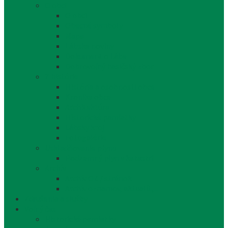
O obci
O obci
Obecné symboly
Mapa
Lábske noviny
Dokument o Lábe
Dobrovoľný hasičský zbor
Z histórie
História a osobnosti obce
Kronika obce
Architektúra
Historické pamiatky
Lábsky kroj
Fotogalérie
Uskladňovanie plynu
Podzemný plyn v katastri
Archív
Archív OZ / stránok
Archív oznamov, aktualít,...
Združenia a služby
Voľný čas
Historické pamiatky