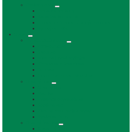
Projekty obce
Posledné projekty
Kanalizácia obce Láb
Projekty z fondov EÚ a iných zdrojov
Bytový dom 8BJ
Občan
Infraštruktúra obce
Zdravotníctvo
Školstvo
Miestna ľudová knižnica
Rímskokatolícka cirkev
Doprava
Cintorín a Pohrebná služba
Obecný úrad
Obecný úrad
Matrika
Evidencia obyvateľstva
Sociálne veci
Životné prostredie a odpad
Rybárske lístky
Obecný úrad iné
Stavebný úrad