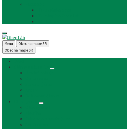
Facebook
FB - stránka obce
FB - skupina Obec Láb
FB - Láb n.o.
Menu
Obec na mape SR
Obec na mape SR
Úvod
Články a aktuality
Úradná tabuľa
Oznámenia
Stavebný úrad
Archív
Reklamné články
Obecný úrad
Obecný úrad
Matrika
Evidencia obyvateľstva
Sociálne veci