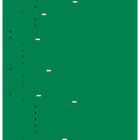
Uskladňovanie plynu
Podzemný plyn v katastri
Archív
Archív OZ / stránok
Archív oznamov, aktualít,...
Združenia a služby
Voľný čas
Historické pamiatky
Jazerá
Cyklotrasy v Bratislavskom kraji
Ubytovanie a reštaurácie
Kultúra, šport
Kultúra
Šport
Udalosti v obci
Kontakty
Všeobecné kontakty
Kontakty a pracovníci
Obecný úrad
Starosta obce
Zástupca starostu
Virtuálna prehliadka
Ostatné odkazy