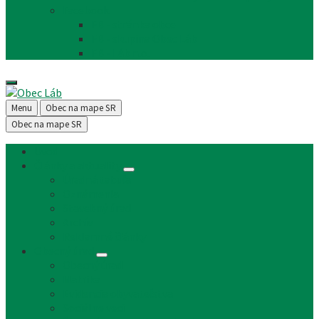
Facebook
FB - stránka obce
FB - skupina Obec Láb
FB - Láb n.o.
Menu
Obec na mape SR
Obec na mape SR
Úvod
Články a aktuality
Úradná tabuľa
Oznámenia
Stavebný úrad
Archív
Reklamné články
Obecný úrad
Obecný úrad
Matrika
Evidencia obyvateľstva
Sociálne veci