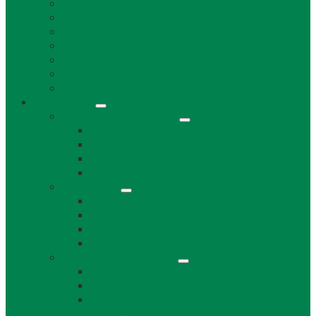
Životné prostredie a odpad
Rybárske lístky
Miestne dane a poplatky
Stavebný úrad
Súpisné čísla
Povinne zverejňované informácie
Tlačivá
Samospráva
Orgány obce a kontakty
Starosta obce
Obecné zastupiteľstvo
Komisie OZ
Kontrolór obce
Dokumenty
VZN
Smernice a poriadky
Uznesenia a zápisnice OZ
Zmluvy, objednávky, faktúry
Strategické dokumenty
Rozpočet a záverečný účet obce Láb
Územný plán obce
Program hospodárskeho a sociálneho
rozvoja