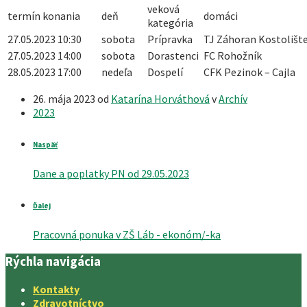
veková
termín konania
deň
domáci
kategória
27.05.2023 10:30
sobota
Prípravka
TJ Záhoran Kostolišt
27.05.2023 14:00
sobota
Dorastenci
FC Rohožník
28.05.2023 17:00
nedeľa
Dospelí
CFK Pezinok – Cajla
26. mája 2023
od
Katarína Horváthová
v
Archív
2023
Naspäť
Dane a poplatky PN od 29.05.2023
Ďalej
Pracovná ponuka v ZŠ Láb - ekonóm/-ka
Rýchla navigácia
Kontakty
Zdravotníctvo