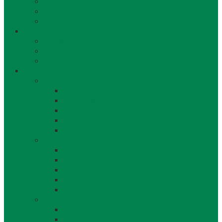
Jazerá
Cyklotrasy v Bratislavskom kraji
Ubytovanie a reštaurácie
Kultúra, šport
Kultúra
Šport
Udalosti v obci
Kontakty
Všeobecné kontakty
Kontakty a pracovníci
Obecný úrad
Starosta obce
Zástupca starostu
Virtuálna prehliadka
Ostatné odkazy
Reklama a inzercia
Mapa stránok
Cookie a ochrana osobných údajov
Prístupnosť
Implementácia
Informácie
Žiadosť o zasielanie noviniek e-mailom
SMS rozhlas a novinky cez SMS správy