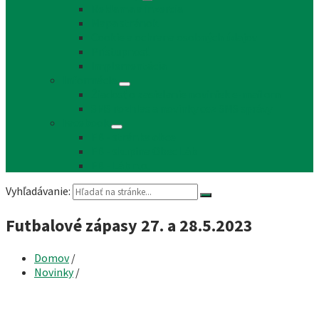
Reklama a inzercia
Mapa stránok
Cookie a ochrana osobných údajov
Prístupnosť
Implementácia
Informácie
Žiadosť o zasielanie noviniek e-mailom
SMS rozhlas a novinky cez SMS správy
Facebook
FB - stránka obce
FB - skupina Obec Láb
FB - Láb n.o.
Vyhľadávanie:
Futbalové zápasy 27. a 28.5.2023
Domov
/
Novinky
/