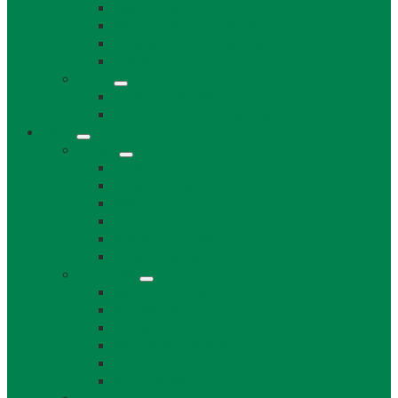
Súpisné čísla
Miestne dane a poplatky
Povinne zverejňované informácie
Tlačivá
Voľby
Voľby, referendum
Voličský a hlasovací preukaz
Obec
O obci
O obci
Obecné symboly
Mapa
Lábske noviny
Dokument o Lábe
Dobrovoľný hasičský zbor
Z histórie
História a osobnosti obce
Kronika obce
Architektúra
Historické pamiatky
Lábsky kroj
Fotogalérie