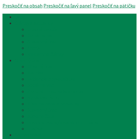
Preskočiť na obsah
Preskočiť na ľavý panel
Preskočiť na pätičku
Úvod
Články a aktuality
Úradná tabuľa
Oznámenia
Stavebný úrad
Archív
Reklamné články
Obecný úrad
Obecný úrad
Matrika
Evidencia obyvateľstva
Sociálne veci
Životné prostredie a odpad
Rybárske lístky
Miestne dane a poplatky
Stavebný úrad
Súpisné čísla
Povinne zverejňované informácie
Tlačivá
Samospráva