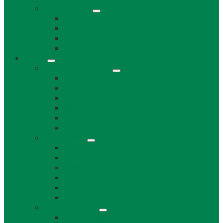
Projekty obce
Posledné projekty
Kanalizácia obce Láb
Projekty z fondov EÚ a iných zdrojov
Bytový dom 8BJ
Občan
Infraštruktúra obce
Zdravotníctvo
Školstvo
Miestna ľudová knižnica
Rímskokatolícka cirkev
Doprava
Cintorín a Pohrebná služba
Obecný úrad
Obecný úrad
Matrika
Evidencia obyvateľstva
Sociálne veci
Životné prostredie a odpad
Rybárske lístky
Obecný úrad iné
Stavebný úrad