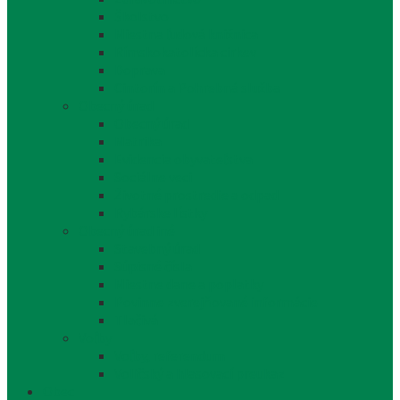
Školstvo
Miestna ľudová knižnica
Rímskokatolícka cirkev
Doprava
Cintorín a Pohrebná služba
Obecný úrad
Obecný úrad
Matrika
Evidencia obyvateľstva
Sociálne veci
Životné prostredie a odpad
Rybárske lístky
Obecný úrad iné
Stavebný úrad
Súpisné čísla
Miestne dane a poplatky
Povinne zverejňované informácie
Tlačivá
Voľby
Voľby, referendum
Voličský a hlasovací preukaz
Obec