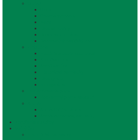
O obci
O obci
Obecné symboly
Mapa
Lábske noviny
Dokument o Lábe
Dobrovoľný hasičský zbor
Z histórie
História a osobnosti obce
Kronika obce
Architektúra
Historické pamiatky
Lábsky kroj
Fotogalérie
Uskladňovanie plynu
Podzemný plyn v katastri
Archív
Archív OZ / stránok
Archív oznamov, aktualít,...
Združenia a služby
Voľný čas
Historické pamiatky