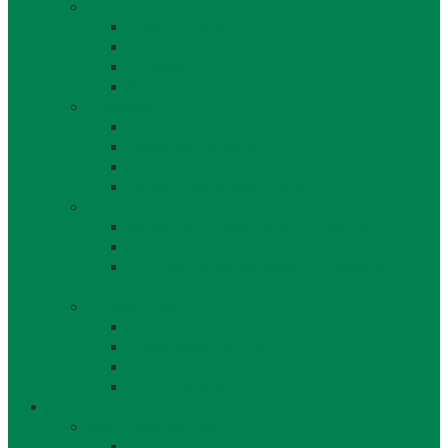
Orgány obce a kontakty
Starosta obce
Obecné zastupiteľstvo
Komisie OZ
Kontrolór obce
Dokumenty
VZN
Smernice a poriadky
Uznesenia a zápisnice OZ
Zmluvy, objednávky, faktúry
Strategické dokumenty
Rozpočet a záverečný účet obce Láb
Územný plán obce
Program hospodárskeho a sociálneho
rozvoja
Projekty obce
Posledné projekty
Kanalizácia obce Láb
Projekty z fondov EÚ a iných zdrojov
Bytový dom 8BJ
Občan
Infraštruktúra obce
Zdravotníctvo