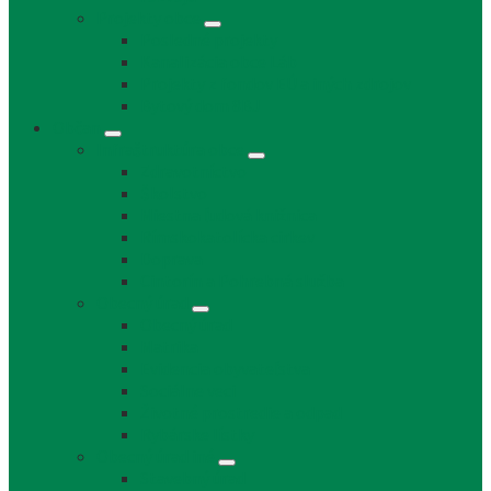
Projekty obce
Posledné projekty
Kanalizácia obce Láb
Projekty z fondov EÚ a iných zdrojov
Bytový dom 8BJ
Občan
Infraštruktúra obce
Zdravotníctvo
Školstvo
Miestna ľudová knižnica
Rímskokatolícka cirkev
Doprava
Cintorín a Pohrebná služba
Obecný úrad
Obecný úrad
Matrika
Evidencia obyvateľstva
Sociálne veci
Životné prostredie a odpad
Rybárske lístky
Obecný úrad iné
Stavebný úrad