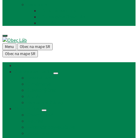
Facebook
FB - stránka obce
FB - skupina Obec Láb
FB - Láb n.o.
Menu
Obec na mape SR
Obec na mape SR
Úvod
Články a aktuality
Úradná tabuľa
Oznámenia
Stavebný úrad
Archív
Reklamné články
Obecný úrad
Obecný úrad
Matrika
Evidencia obyvateľstva
Sociálne veci