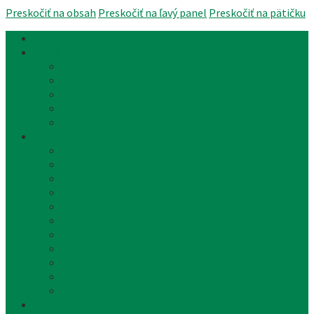
Preskočiť na obsah
Preskočiť na ľavý panel
Preskočiť na pätičku
Úvod
Články a aktuality
Úradná tabuľa
Oznámenia
Stavebný úrad
Archív
Reklamné články
Obecný úrad
Obecný úrad
Matrika
Evidencia obyvateľstva
Sociálne veci
Životné prostredie a odpad
Rybárske lístky
Miestne dane a poplatky
Stavebný úrad
Súpisné čísla
Povinne zverejňované informácie
Tlačivá
Samospráva