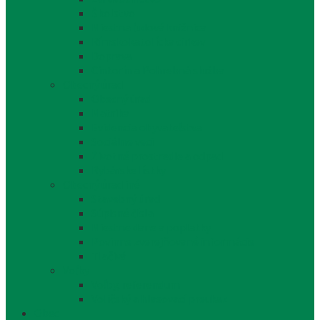
Školstvo
Miestna ľudová knižnica
Rímskokatolícka cirkev
Doprava
Cintorín a Pohrebná služba
Obecný úrad
Obecný úrad
Matrika
Evidencia obyvateľstva
Sociálne veci
Životné prostredie a odpad
Rybárske lístky
Obecný úrad iné
Stavebný úrad
Súpisné čísla
Miestne dane a poplatky
Povinne zverejňované informácie
Tlačivá
Voľby
Voľby, referendum
Voličský a hlasovací preukaz
Obec