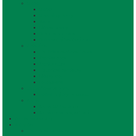
O obci
O obci
Obecné symboly
Mapa
Lábske noviny
Dokument o Lábe
Dobrovoľný hasičský zbor
Z histórie
História a osobnosti obce
Kronika obce
Architektúra
Historické pamiatky
Lábsky kroj
Fotogalérie
Uskladňovanie plynu
Podzemný plyn v katastri
Archív
Archív OZ / stránok
Archív oznamov, aktualít,...
Združenia a služby
Voľný čas
Historické pamiatky