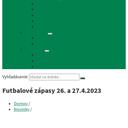
Reklama a inzercia
Mapa stránok
Cookie a ochrana osobných údajov
Prístupnosť
Implementácia
Informácie
Žiadosť o zasielanie noviniek e-mailom
SMS rozhlas a novinky cez SMS správy
Facebook
FB - stránka obce
FB - skupina Obec Láb
FB - Láb n.o.
Vyhľadávanie:
Futbalové zápasy 26. a 27.4.2023
Domov
/
Novinky
/