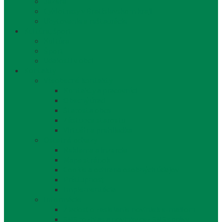
Jazerá
Cyklotrasy v Bratislavskom kraji
Ubytovanie a reštaurácie
Kultúra, šport
Kultúra
Šport
Udalosti v obci
Kontakty
Všeobecné kontakty
Kontakty a pracovníci
Obecný úrad
Starosta obce
Zástupca starostu
Virtuálna prehliadka
Ostatné odkazy
Reklama a inzercia
Mapa stránok
Cookie a ochrana osobných údajov
Prístupnosť
Implementácia
Informácie
Žiadosť o zasielanie noviniek e-mailom
SMS rozhlas a novinky cez SMS správy