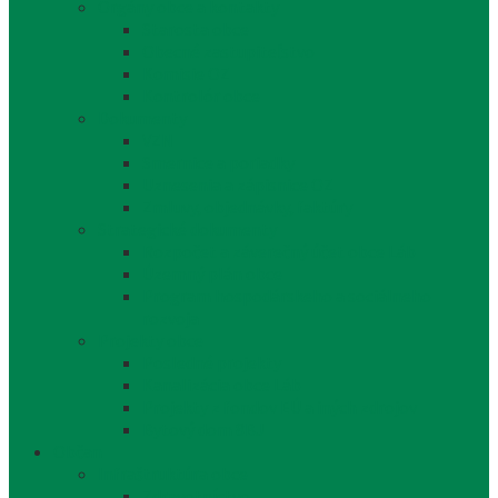
Orgány obce a kontakty
Starosta obce
Obecné zastupiteľstvo
Komisie OZ
Kontrolór obce
Dokumenty
VZN
Smernice a poriadky
Uznesenia a zápisnice OZ
Zmluvy, objednávky, faktúry
Strategické dokumenty
Rozpočet a záverečný účet obce Láb
Územný plán obce
Program hospodárskeho a sociálneho
rozvoja
Projekty obce
Posledné projekty
Kanalizácia obce Láb
Projekty z fondov EÚ a iných zdrojov
Bytový dom 8BJ
Občan
Infraštruktúra obce
Zdravotníctvo