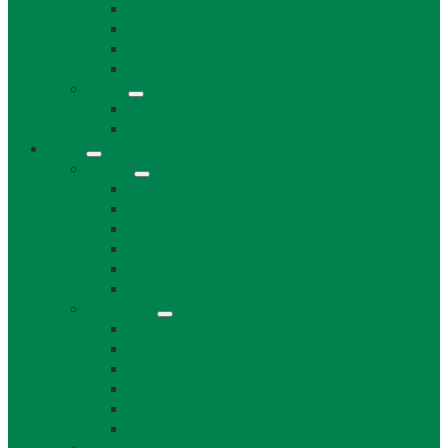
Súpisné čísla
Miestne dane a poplatky
Povinne zverejňované informácie
Tlačivá
Voľby
Voľby, referendum
Voličský a hlasovací preukaz
Obec
O obci
O obci
Obecné symboly
Mapa
Lábske noviny
Dokument o Lábe
Dobrovoľný hasičský zbor
Z histórie
História a osobnosti obce
Kronika obce
Architektúra
Historické pamiatky
Lábsky kroj
Fotogalérie