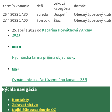
veková
termín konania
deň
domáci
kategória
26.4.2023 17:30
streda
Dospelí
Obecný športový klub
27.4.2023 17:00
štvrtok
Žiaci
Obecný športový klub
25. apríla 2023
od
Katarína Horváthová
v
Archív
2023
Naspäť
Hydinárska farma prijíma objednávky
Ďalej
Oznámenie o začatí územného konania ŽSR
Rýchla navigácia
Kontakty
Zdravotníctvo
Najbližšie zasadnutie OZ