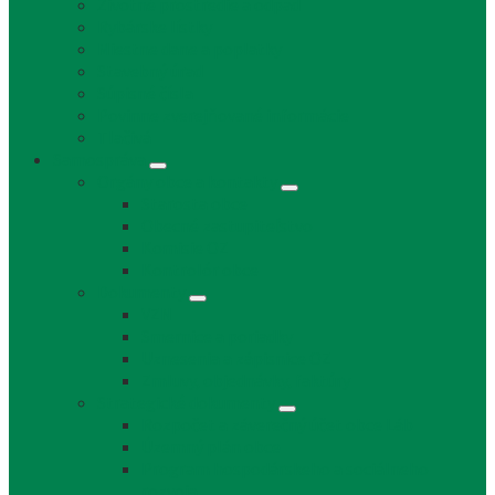
Životné prostredie a odpad
Rybárske lístky
Miestne dane a poplatky
Stavebný úrad
Súpisné čísla
Povinne zverejňované informácie
Tlačivá
Samospráva
Orgány obce a kontakty
Starosta obce
Obecné zastupiteľstvo
Komisie OZ
Kontrolór obce
Dokumenty
VZN
Smernice a poriadky
Uznesenia a zápisnice OZ
Zmluvy, objednávky, faktúry
Strategické dokumenty
Rozpočet a záverečný účet obce Láb
Územný plán obce
Program hospodárskeho a sociálneho
rozvoja