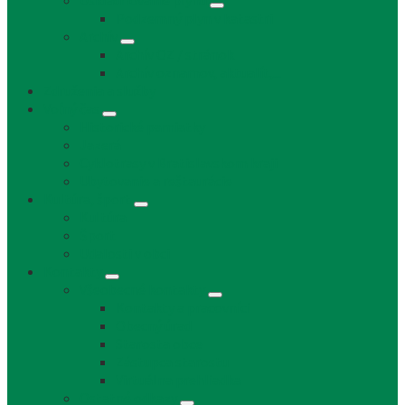
Uskladňovanie plynu
Podzemný plyn v katastri
Archív
Archív OZ / stránok
Archív oznamov, aktualít,...
Združenia a služby
Voľný čas
Historické pamiatky
Jazerá
Cyklotrasy v Bratislavskom kraji
Ubytovanie a reštaurácie
Kultúra, šport
Kultúra
Šport
Udalosti v obci
Kontakty
Všeobecné kontakty
Kontakty a pracovníci
Obecný úrad
Starosta obce
Zástupca starostu
Virtuálna prehliadka
Ostatné odkazy