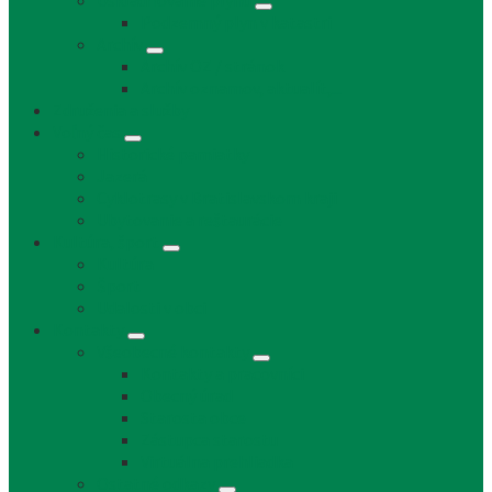
Uskladňovanie plynu
Podzemný plyn v katastri
Archív
Archív OZ / stránok
Archív oznamov, aktualít,...
Združenia a služby
Voľný čas
Historické pamiatky
Jazerá
Cyklotrasy v Bratislavskom kraji
Ubytovanie a reštaurácie
Kultúra, šport
Kultúra
Šport
Udalosti v obci
Kontakty
Všeobecné kontakty
Kontakty a pracovníci
Obecný úrad
Starosta obce
Zástupca starostu
Virtuálna prehliadka
Ostatné odkazy