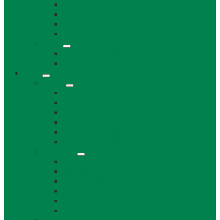
Súpisné čísla
Miestne dane a poplatky
Povinne zverejňované informácie
Tlačivá
Voľby
Voľby, referendum
Voličský a hlasovací preukaz
Obec
O obci
O obci
Obecné symboly
Mapa
Lábske noviny
Dokument o Lábe
Dobrovoľný hasičský zbor
Z histórie
História a osobnosti obce
Kronika obce
Architektúra
Historické pamiatky
Lábsky kroj
Fotogalérie