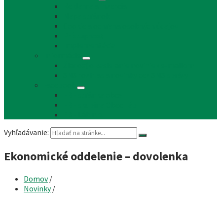
Reklama a inzercia
Mapa stránok
Cookie a ochrana osobných údajov
Prístupnosť
Implementácia
Informácie
Žiadosť o zasielanie noviniek e-mailom
SMS rozhlas a novinky cez SMS správy
Facebook
FB - stránka obce
FB - skupina Obec Láb
FB - Láb n.o.
Vyhľadávanie:
Ekonomické oddelenie – dovolenka
Domov
/
Novinky
/