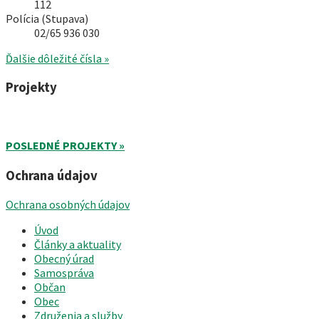
112
Polícia (Stupava)
02/65 936 030
Ďalšie dôležité čísla »
Projekty
POSLEDNÉ PROJEKTY »
Ochrana údajov
Ochrana osobných údajov
Úvod
Články a aktuality
Obecný úrad
Samospráva
Občan
Obec
Združenia a služby