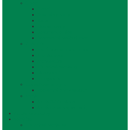
O obci
O obci
Obecné symboly
Mapa
Lábske noviny
Dokument o Lábe
Dobrovoľný hasičský zbor
Z histórie
História a osobnosti obce
Kronika obce
Architektúra
Historické pamiatky
Lábsky kroj
Fotogalérie
Uskladňovanie plynu
Podzemný plyn v katastri
Archív
Archív OZ / stránok
Archív oznamov, aktualít,...
Združenia a služby
Voľný čas
Historické pamiatky