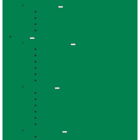
Projekty obce
Posledné projekty
Kanalizácia obce Láb
Projekty z fondov EÚ a iných zdrojov
Bytový dom 8BJ
Občan
Infraštruktúra obce
Zdravotníctvo
Školstvo
Miestna ľudová knižnica
Rímskokatolícka cirkev
Doprava
Cintorín a Pohrebná služba
Obecný úrad
Obecný úrad
Matrika
Evidencia obyvateľstva
Sociálne veci
Životné prostredie a odpad
Rybárske lístky
Obecný úrad iné
Stavebný úrad