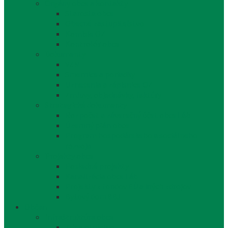
Orgány obce a kontakty
Starosta obce
Obecné zastupiteľstvo
Komisie OZ
Kontrolór obce
Dokumenty
VZN
Smernice a poriadky
Uznesenia a zápisnice OZ
Zmluvy, objednávky, faktúry
Strategické dokumenty
Rozpočet a záverečný účet obce Láb
Územný plán obce
Program hospodárskeho a sociálneho
rozvoja
Projekty obce
Posledné projekty
Kanalizácia obce Láb
Projekty z fondov EÚ a iných zdrojov
Bytový dom 8BJ
Občan
Infraštruktúra obce
Zdravotníctvo