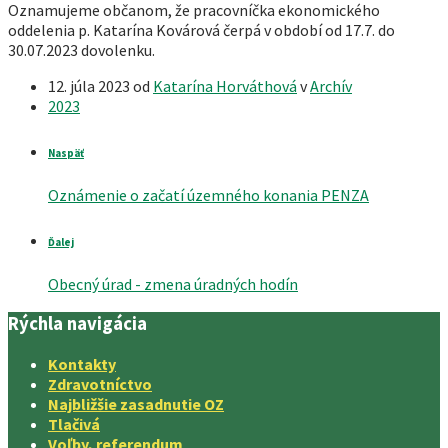
Oznamujeme občanom, že pracovníčka ekonomického
oddelenia p. Katarína Kovárová čerpá v období od 17.7. do
30.07.2023 dovolenku.
12. júla 2023
od
Katarína Horváthová
v
Archív
2023
Naspäť
Oznámenie o začatí územného konania PENZA
Ďalej
Obecný úrad - zmena úradných hodín
Rýchla navigácia
Kontakty
Zdravotníctvo
Najbližšie zasadnutie OZ
Tlačivá
Voľby, referendum