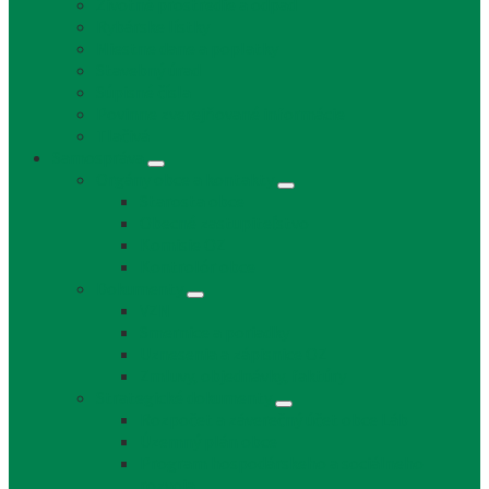
Životné prostredie a odpad
Rybárske lístky
Miestne dane a poplatky
Stavebný úrad
Súpisné čísla
Povinne zverejňované informácie
Tlačivá
Samospráva
Orgány obce a kontakty
Starosta obce
Obecné zastupiteľstvo
Komisie OZ
Kontrolór obce
Dokumenty
VZN
Smernice a poriadky
Uznesenia a zápisnice OZ
Zmluvy, objednávky, faktúry
Strategické dokumenty
Rozpočet a záverečný účet obce Láb
Územný plán obce
Program hospodárskeho a sociálneho
rozvoja