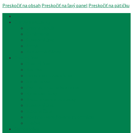
Preskočiť na obsah
Preskočiť na ľavý panel
Preskočiť na pätičku
Úvod
Články a aktuality
Úradná tabuľa
Oznámenia
Stavebný úrad
Archív
Reklamné články
Obecný úrad
Obecný úrad
Matrika
Evidencia obyvateľstva
Sociálne veci
Životné prostredie a odpad
Rybárske lístky
Miestne dane a poplatky
Stavebný úrad
Súpisné čísla
Povinne zverejňované informácie
Tlačivá
Samospráva