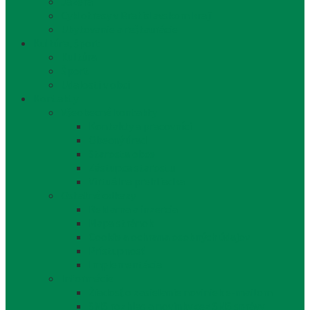
Jazerá
Cyklotrasy v Bratislavskom kraji
Ubytovanie a reštaurácie
Kultúra, šport
Kultúra
Šport
Udalosti v obci
Kontakty
Všeobecné kontakty
Kontakty a pracovníci
Obecný úrad
Starosta obce
Zástupca starostu
Virtuálna prehliadka
Ostatné odkazy
Reklama a inzercia
Mapa stránok
Cookie a ochrana osobných údajov
Prístupnosť
Implementácia
Informácie
Žiadosť o zasielanie noviniek e-mailom
SMS rozhlas a novinky cez SMS správy