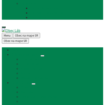
Facebook
FB - stránka obce
FB - skupina Obec Láb
FB - Láb n.o.
Menu
Obec na mape SR
Obec na mape SR
Úvod
Články a aktuality
Úradná tabuľa
Oznámenia
Stavebný úrad
Archív
Reklamné články
Obecný úrad
Obecný úrad
Matrika
Evidencia obyvateľstva
Sociálne veci