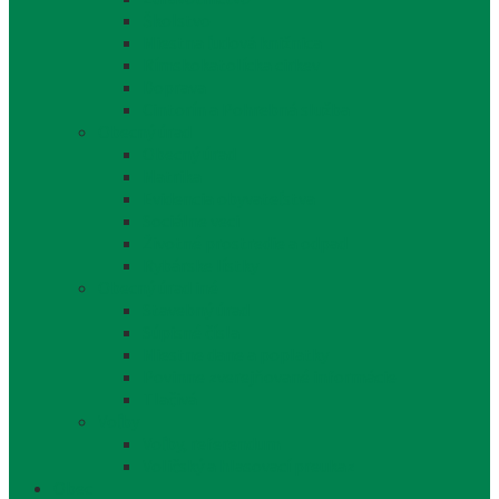
Školstvo
Miestna ľudová knižnica
Rímskokatolícka cirkev
Doprava
Cintorín a Pohrebná služba
Obecný úrad
Obecný úrad
Matrika
Evidencia obyvateľstva
Sociálne veci
Životné prostredie a odpad
Rybárske lístky
Obecný úrad iné
Stavebný úrad
Súpisné čísla
Miestne dane a poplatky
Povinne zverejňované informácie
Tlačivá
Voľby
Voľby, referendum
Voličský a hlasovací preukaz
Obec