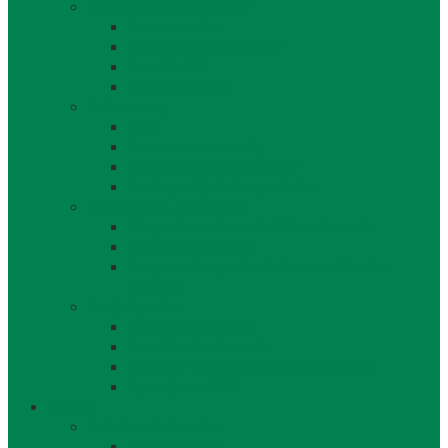
Orgány obce a kontakty
Starosta obce
Obecné zastupiteľstvo
Komisie OZ
Kontrolór obce
Dokumenty
VZN
Smernice a poriadky
Uznesenia a zápisnice OZ
Zmluvy, objednávky, faktúry
Strategické dokumenty
Rozpočet a záverečný účet obce Láb
Územný plán obce
Program hospodárskeho a sociálneho
rozvoja
Projekty obce
Posledné projekty
Kanalizácia obce Láb
Projekty z fondov EÚ a iných zdrojov
Bytový dom 8BJ
Občan
Infraštruktúra obce
Zdravotníctvo