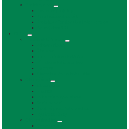
Projekty obce
Posledné projekty
Kanalizácia obce Láb
Projekty z fondov EÚ a iných zdrojov
Bytový dom 8BJ
Občan
Infraštruktúra obce
Zdravotníctvo
Školstvo
Miestna ľudová knižnica
Rímskokatolícka cirkev
Doprava
Cintorín a Pohrebná služba
Obecný úrad
Obecný úrad
Matrika
Evidencia obyvateľstva
Sociálne veci
Životné prostredie a odpad
Rybárske lístky
Obecný úrad iné
Stavebný úrad