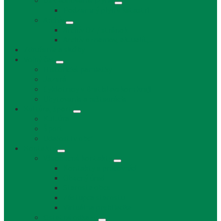
Uskladňovanie plynu
Podzemný plyn v katastri
Archív
Archív OZ / stránok
Archív oznamov, aktualít,...
Združenia a služby
Voľný čas
Historické pamiatky
Jazerá
Cyklotrasy v Bratislavskom kraji
Ubytovanie a reštaurácie
Kultúra, šport
Kultúra
Šport
Udalosti v obci
Kontakty
Všeobecné kontakty
Kontakty a pracovníci
Obecný úrad
Starosta obce
Zástupca starostu
Virtuálna prehliadka
Ostatné odkazy