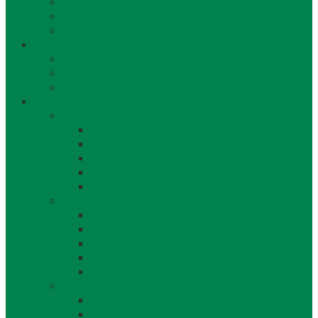
Jazerá
Cyklotrasy v Bratislavskom kraji
Ubytovanie a reštaurácie
Kultúra, šport
Kultúra
Šport
Udalosti v obci
Kontakty
Všeobecné kontakty
Kontakty a pracovníci
Obecný úrad
Starosta obce
Zástupca starostu
Virtuálna prehliadka
Ostatné odkazy
Reklama a inzercia
Mapa stránok
Cookie a ochrana osobných údajov
Prístupnosť
Implementácia
Informácie
Žiadosť o zasielanie noviniek e-mailom
SMS rozhlas a novinky cez SMS správy