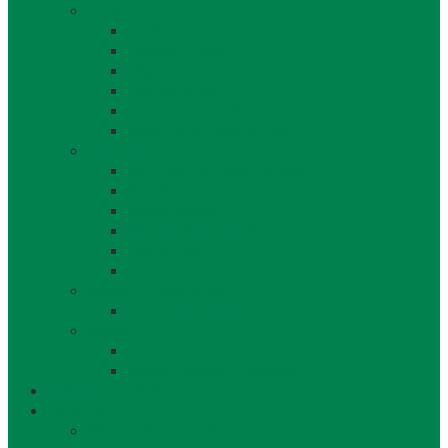
O obci
O obci
Obecné symboly
Mapa
Lábske noviny
Dokument o Lábe
Dobrovoľný hasičský zbor
Z histórie
História a osobnosti obce
Kronika obce
Architektúra
Historické pamiatky
Lábsky kroj
Fotogalérie
Uskladňovanie plynu
Podzemný plyn v katastri
Archív
Archív OZ / stránok
Archív oznamov, aktualít,...
Združenia a služby
Voľný čas
Historické pamiatky