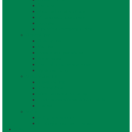
Školstvo
Miestna ľudová knižnica
Rímskokatolícka cirkev
Doprava
Cintorín a Pohrebná služba
Obecný úrad
Obecný úrad
Matrika
Evidencia obyvateľstva
Sociálne veci
Životné prostredie a odpad
Rybárske lístky
Obecný úrad iné
Stavebný úrad
Súpisné čísla
Miestne dane a poplatky
Povinne zverejňované informácie
Tlačivá
Voľby
Voľby, referendum
Voličský a hlasovací preukaz
Obec