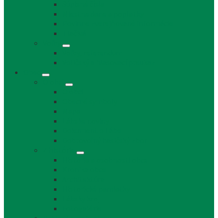
Súpisné čísla
Miestne dane a poplatky
Povinne zverejňované informácie
Tlačivá
Voľby
Voľby, referendum
Voličský a hlasovací preukaz
Obec
O obci
O obci
Obecné symboly
Mapa
Lábske noviny
Dokument o Lábe
Dobrovoľný hasičský zbor
Z histórie
História a osobnosti obce
Kronika obce
Architektúra
Historické pamiatky
Lábsky kroj
Fotogalérie