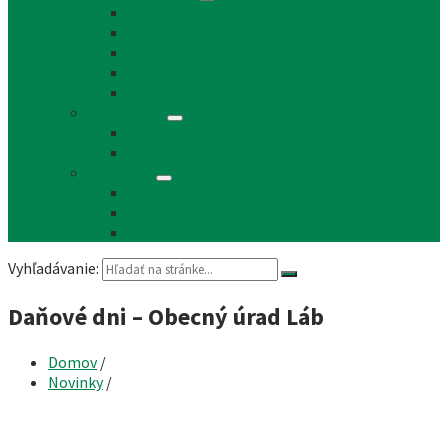
Reklama a inzercia
Mapa stránok
Cookie a ochrana osobných údajov
Prístupnosť
Implementácia
Informácie
Žiadosť o zasielanie noviniek e-mailom
SMS rozhlas a novinky cez SMS správy
Facebook
FB - stránka obce
FB - skupina Obec Láb
FB - Láb n.o.
Vyhľadávanie:
Daňové dni – Obecný úrad Láb
Domov
/
Novinky
/