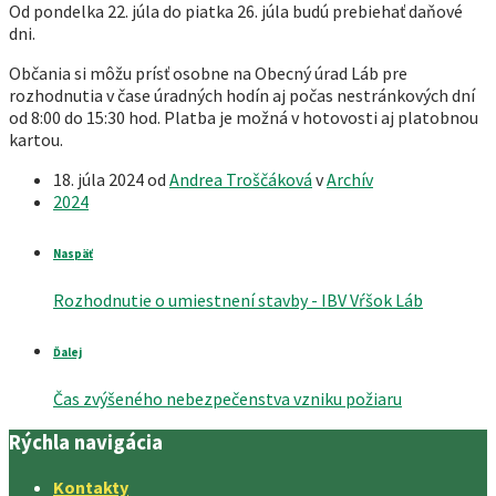
Od pondelka 22. júla do piatka 26. júla budú prebiehať daňové
dni.
Občania si môžu prísť osobne na Obecný úrad Láb pre
rozhodnutia v čase úradných hodín aj počas nestránkových dní
od 8:00 do 15:30 hod. Platba je možná v hotovosti aj platobnou
kartou.
18. júla 2024
od
Andrea Troščáková
v
Archív
2024
Naspäť
Rozhodnutie o umiestnení stavby - IBV Vŕšok Láb
Ďalej
Čas zvýšeného nebezpečenstva vzniku požiaru
Rýchla navigácia
Kontakty