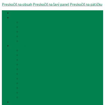
Preskočiť na obsah
Preskočiť na ľavý panel
Preskočiť na pätičku
Úvod
Články a aktuality
Úradná tabuľa
Oznámenia
Stavebný úrad
Archív
Reklamné články
Obecný úrad
Obecný úrad
Matrika
Evidencia obyvateľstva
Sociálne veci
Životné prostredie a odpad
Rybárske lístky
Miestne dane a poplatky
Stavebný úrad
Súpisné čísla
Povinne zverejňované informácie
Tlačivá
Samospráva