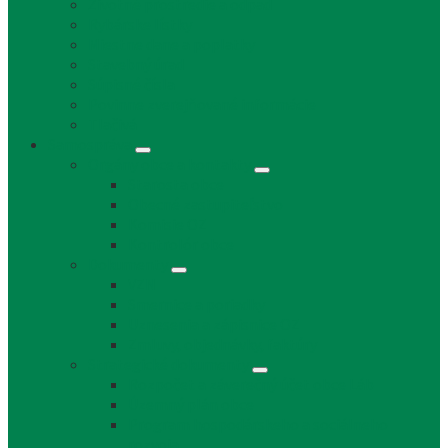
Životné prostredie a odpad
Rybárske lístky
Miestne dane a poplatky
Stavebný úrad
Súpisné čísla
Povinne zverejňované informácie
Tlačivá
Samospráva
Orgány obce a kontakty
Starosta obce
Obecné zastupiteľstvo
Komisie OZ
Kontrolór obce
Dokumenty
VZN
Smernice a poriadky
Uznesenia a zápisnice OZ
Zmluvy, objednávky, faktúry
Strategické dokumenty
Rozpočet a záverečný účet obce Láb
Územný plán obce
Program hospodárskeho a sociálneho
rozvoja