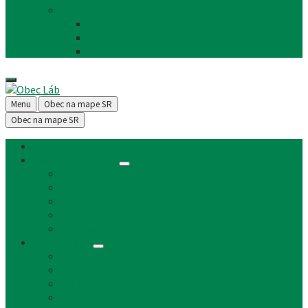
Facebook
FB - stránka obce
FB - skupina Obec Láb
FB - Láb n.o.
Menu
Obec na mape SR
Obec na mape SR
Úvod
Články a aktuality
Úradná tabuľa
Oznámenia
Stavebný úrad
Archív
Reklamné články
Obecný úrad
Obecný úrad
Matrika
Evidencia obyvateľstva
Sociálne veci