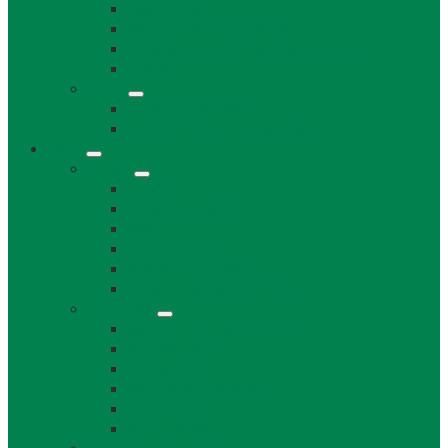
Súpisné čísla
Miestne dane a poplatky
Povinne zverejňované informácie
Tlačivá
Voľby
Voľby, referendum
Voličský a hlasovací preukaz
Obec
O obci
O obci
Obecné symboly
Mapa
Lábske noviny
Dokument o Lábe
Dobrovoľný hasičský zbor
Z histórie
História a osobnosti obce
Kronika obce
Architektúra
Historické pamiatky
Lábsky kroj
Fotogalérie