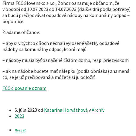
Firma FCC Slovensko s.r.o., Zohor oznamuje občanom, že
v období od 10.07.2023 do 14.07.2023 (ďalšie dni podľa potreby)
sa budú prečipovávať odpadové nádoby na komunálny odpad –
popolnice.
Žiadame občanov:
– aby si v týchto dňoch nechali vyložené všetky odpadové
nádoby na komunálny odpad, ktoré majú
– nádoby musia byť označené číslom domu, resp. priezviskom
– ak na nádobe budete mať nálepku (podľa obrázka) znamená
to, že je už prečipovaná a môžete si ju odložiť.
FCC cipovanie oznam
6. júla 2023
od
Katarína Horváthová
v
Archív
2023
Naspäť