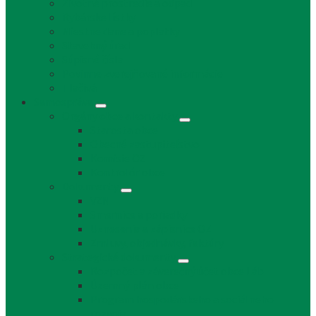
Životné prostredie a odpad
Rybárske lístky
Miestne dane a poplatky
Stavebný úrad
Súpisné čísla
Povinne zverejňované informácie
Tlačivá
Samospráva
Orgány obce a kontakty
Starosta obce
Obecné zastupiteľstvo
Komisie OZ
Kontrolór obce
Dokumenty
VZN
Smernice a poriadky
Uznesenia a zápisnice OZ
Zmluvy, objednávky, faktúry
Strategické dokumenty
Rozpočet a záverečný účet obce Láb
Územný plán obce
Program hospodárskeho a sociálneho
rozvoja