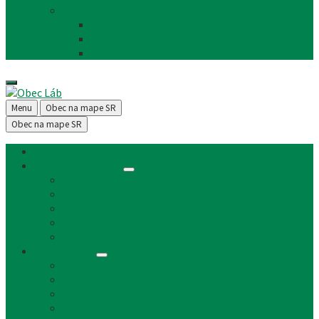
Facebook
FB - stránka obce
FB - skupina Obec Láb
FB - Láb n.o.
Menu
Obec na mape SR
Obec na mape SR
Úvod
Články a aktuality
Úradná tabuľa
Oznámenia
Stavebný úrad
Archív
Reklamné články
Obecný úrad
Obecný úrad
Matrika
Evidencia obyvateľstva
Sociálne veci