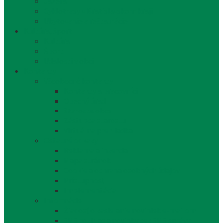
Jazerá
Cyklotrasy v Bratislavskom kraji
Ubytovanie a reštaurácie
Kultúra, šport
Kultúra
Šport
Udalosti v obci
Kontakty
Všeobecné kontakty
Kontakty a pracovníci
Obecný úrad
Starosta obce
Zástupca starostu
Virtuálna prehliadka
Ostatné odkazy
Reklama a inzercia
Mapa stránok
Cookie a ochrana osobných údajov
Prístupnosť
Implementácia
Informácie
Žiadosť o zasielanie noviniek e-mailom
SMS rozhlas a novinky cez SMS správy