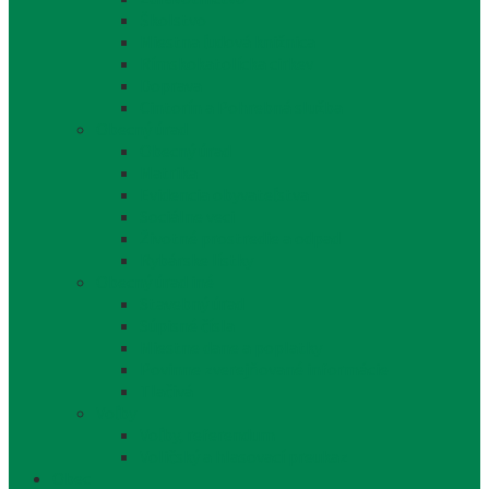
Školstvo
Miestna ľudová knižnica
Rímskokatolícka cirkev
Doprava
Cintorín a Pohrebná služba
Obecný úrad
Obecný úrad
Matrika
Evidencia obyvateľstva
Sociálne veci
Životné prostredie a odpad
Rybárske lístky
Obecný úrad iné
Stavebný úrad
Súpisné čísla
Miestne dane a poplatky
Povinne zverejňované informácie
Tlačivá
Voľby
Voľby, referendum
Voličský a hlasovací preukaz
Obec