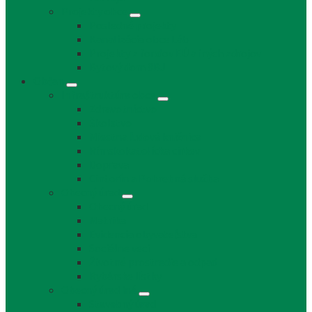
Projekty obce
Posledné projekty
Kanalizácia obce Láb
Projekty z fondov EÚ a iných zdrojov
Bytový dom 8BJ
Občan
Infraštruktúra obce
Zdravotníctvo
Školstvo
Miestna ľudová knižnica
Rímskokatolícka cirkev
Doprava
Cintorín a Pohrebná služba
Obecný úrad
Obecný úrad
Matrika
Evidencia obyvateľstva
Sociálne veci
Životné prostredie a odpad
Rybárske lístky
Obecný úrad iné
Stavebný úrad