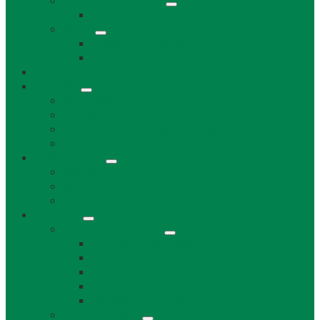
Uskladňovanie plynu
Podzemný plyn v katastri
Archív
Archív OZ / stránok
Archív oznamov, aktualít,...
Združenia a služby
Voľný čas
Historické pamiatky
Jazerá
Cyklotrasy v Bratislavskom kraji
Ubytovanie a reštaurácie
Kultúra, šport
Kultúra
Šport
Udalosti v obci
Kontakty
Všeobecné kontakty
Kontakty a pracovníci
Obecný úrad
Starosta obce
Zástupca starostu
Virtuálna prehliadka
Ostatné odkazy