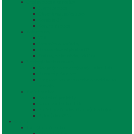
Orgány obce a kontakty
Starosta obce
Obecné zastupiteľstvo
Komisie OZ
Kontrolór obce
Dokumenty
VZN
Smernice a poriadky
Uznesenia a zápisnice OZ
Zmluvy, objednávky, faktúry
Strategické dokumenty
Rozpočet a záverečný účet obce Láb
Územný plán obce
Program hospodárskeho a sociálneho
rozvoja
Projekty obce
Posledné projekty
Kanalizácia obce Láb
Projekty z fondov EÚ a iných zdrojov
Bytový dom 8BJ
Občan
Infraštruktúra obce
Zdravotníctvo