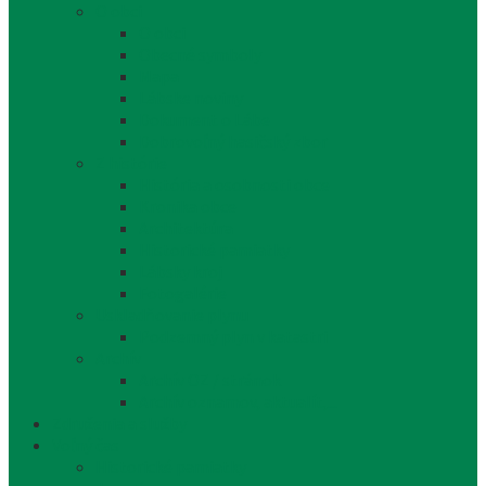
O obci
O obci
Obecné symboly
Mapa
Lábske noviny
Dokument o Lábe
Dobrovoľný hasičský zbor
Z histórie
História a osobnosti obce
Kronika obce
Architektúra
Historické pamiatky
Lábsky kroj
Fotogalérie
Uskladňovanie plynu
Podzemný plyn v katastri
Archív
Archív OZ / stránok
Archív oznamov, aktualít,...
Združenia a služby
Voľný čas
Historické pamiatky