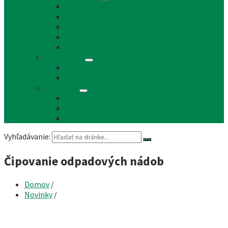
Reklama a inzercia
Mapa stránok
Cookie a ochrana osobných údajov
Prístupnosť
Implementácia
Informácie
Žiadosť o zasielanie noviniek e-mailom
SMS rozhlas a novinky cez SMS správy
Facebook
FB - stránka obce
FB - skupina Obec Láb
FB - Láb n.o.
Vyhľadávanie:
Čipovanie odpadových nádob
Domov
/
Novinky
/