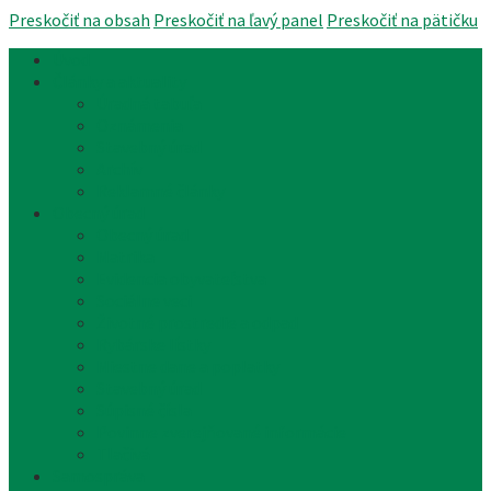
Preskočiť na obsah
Preskočiť na ľavý panel
Preskočiť na pätičku
Úvod
Články a aktuality
Úradná tabuľa
Oznámenia
Stavebný úrad
Archív
Reklamné články
Obecný úrad
Obecný úrad
Matrika
Evidencia obyvateľstva
Sociálne veci
Životné prostredie a odpad
Rybárske lístky
Miestne dane a poplatky
Stavebný úrad
Súpisné čísla
Povinne zverejňované informácie
Tlačivá
Samospráva