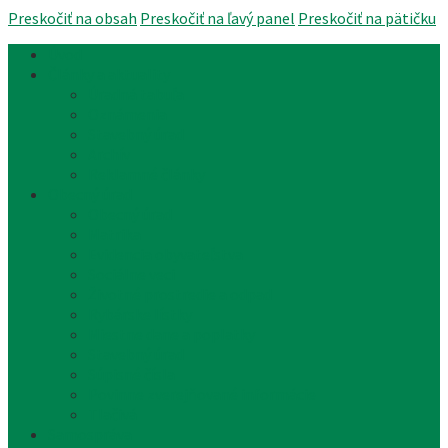
Preskočiť na obsah
Preskočiť na ľavý panel
Preskočiť na pätičku
Úvod
Články a aktuality
Úradná tabuľa
Oznámenia
Stavebný úrad
Archív
Reklamné články
Obecný úrad
Obecný úrad
Matrika
Evidencia obyvateľstva
Sociálne veci
Životné prostredie a odpad
Rybárske lístky
Miestne dane a poplatky
Stavebný úrad
Súpisné čísla
Povinne zverejňované informácie
Tlačivá
Samospráva