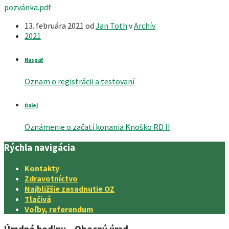
pozvánka.pdf
13. februára 2021
od
Jan Toth
v
Archív
2021
Naspäť
Oznam o registrácii a testovaní
Ďalej
Oznámenie o začatí konania Knoško RD II
Rýchla navigácia
Kontakty
Zdravotníctvo
Najbližšie zasadnutie OZ
Tlačivá
Voľby, referendum