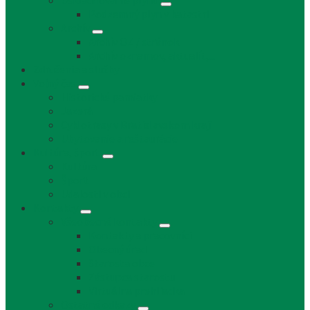
Uskladňovanie plynu
Podzemný plyn v katastri
Archív
Archív OZ / stránok
Archív oznamov, aktualít,...
Združenia a služby
Voľný čas
Historické pamiatky
Jazerá
Cyklotrasy v Bratislavskom kraji
Ubytovanie a reštaurácie
Kultúra, šport
Kultúra
Šport
Udalosti v obci
Kontakty
Všeobecné kontakty
Kontakty a pracovníci
Obecný úrad
Starosta obce
Zástupca starostu
Virtuálna prehliadka
Ostatné odkazy