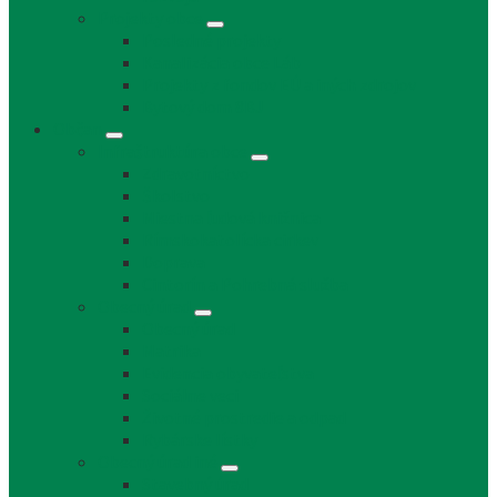
Projekty obce
Posledné projekty
Kanalizácia obce Láb
Projekty z fondov EÚ a iných zdrojov
Bytový dom 8BJ
Občan
Infraštruktúra obce
Zdravotníctvo
Školstvo
Miestna ľudová knižnica
Rímskokatolícka cirkev
Doprava
Cintorín a Pohrebná služba
Obecný úrad
Obecný úrad
Matrika
Evidencia obyvateľstva
Sociálne veci
Životné prostredie a odpad
Rybárske lístky
Obecný úrad iné
Stavebný úrad