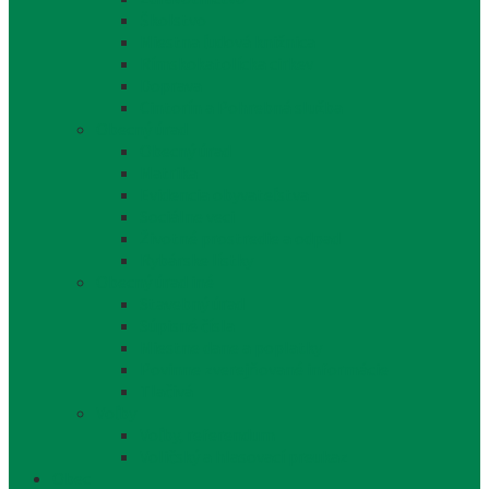
Školstvo
Miestna ľudová knižnica
Rímskokatolícka cirkev
Doprava
Cintorín a Pohrebná služba
Obecný úrad
Obecný úrad
Matrika
Evidencia obyvateľstva
Sociálne veci
Životné prostredie a odpad
Rybárske lístky
Obecný úrad iné
Stavebný úrad
Súpisné čísla
Miestne dane a poplatky
Povinne zverejňované informácie
Tlačivá
Voľby
Voľby, referendum
Voličský a hlasovací preukaz
Obec