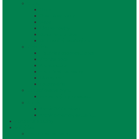
O obci
O obci
Obecné symboly
Mapa
Lábske noviny
Dokument o Lábe
Dobrovoľný hasičský zbor
Z histórie
História a osobnosti obce
Kronika obce
Architektúra
Historické pamiatky
Lábsky kroj
Fotogalérie
Uskladňovanie plynu
Podzemný plyn v katastri
Archív
Archív OZ / stránok
Archív oznamov, aktualít,...
Združenia a služby
Voľný čas
Historické pamiatky