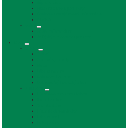
Súpisné čísla
Miestne dane a poplatky
Povinne zverejňované informácie
Tlačivá
Voľby
Voľby, referendum
Voličský a hlasovací preukaz
Obec
O obci
O obci
Obecné symboly
Mapa
Lábske noviny
Dokument o Lábe
Dobrovoľný hasičský zbor
Z histórie
História a osobnosti obce
Kronika obce
Architektúra
Historické pamiatky
Lábsky kroj
Fotogalérie