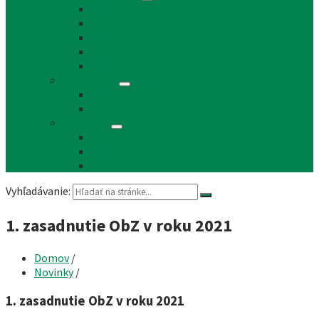
Reklama a inzercia
Mapa stránok
Cookie a ochrana osobných údajov
Prístupnosť
Implementácia
Informácie
Žiadosť o zasielanie noviniek e-mailom
SMS rozhlas a novinky cez SMS správy
Facebook
FB - stránka obce
FB - skupina Obec Láb
FB - Láb n.o.
Vyhľadávanie:
1. zasadnutie ObZ v roku 2021
Domov
/
Novinky
/
1. zasadnutie ObZ v roku 2021