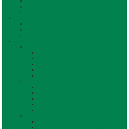
Jazerá
Cyklotrasy v Bratislavskom kraji
Ubytovanie a reštaurácie
Kultúra, šport
Kultúra
Šport
Udalosti v obci
Kontakty
Všeobecné kontakty
Kontakty a pracovníci
Obecný úrad
Starosta obce
Zástupca starostu
Virtuálna prehliadka
Ostatné odkazy
Reklama a inzercia
Mapa stránok
Cookie a ochrana osobných údajov
Prístupnosť
Implementácia
Informácie
Žiadosť o zasielanie noviniek e-mailom
SMS rozhlas a novinky cez SMS správy