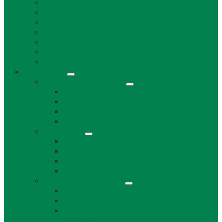
Životné prostredie a odpad
Rybárske lístky
Miestne dane a poplatky
Stavebný úrad
Súpisné čísla
Povinne zverejňované informácie
Tlačivá
Samospráva
Orgány obce a kontakty
Starosta obce
Obecné zastupiteľstvo
Komisie OZ
Kontrolór obce
Dokumenty
VZN
Smernice a poriadky
Uznesenia a zápisnice OZ
Zmluvy, objednávky, faktúry
Strategické dokumenty
Rozpočet a záverečný účet obce Láb
Územný plán obce
Program hospodárskeho a sociálneho
rozvoja