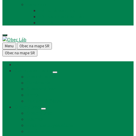
Facebook
FB - stránka obce
FB - skupina Obec Láb
FB - Láb n.o.
Menu
Obec na mape SR
Obec na mape SR
Úvod
Články a aktuality
Úradná tabuľa
Oznámenia
Stavebný úrad
Archív
Reklamné články
Obecný úrad
Obecný úrad
Matrika
Evidencia obyvateľstva
Sociálne veci