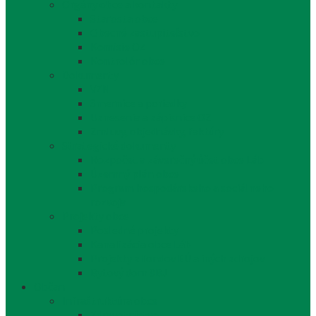
Orgány obce a kontakty
Starosta obce
Obecné zastupiteľstvo
Komisie OZ
Kontrolór obce
Dokumenty
VZN
Smernice a poriadky
Uznesenia a zápisnice OZ
Zmluvy, objednávky, faktúry
Strategické dokumenty
Rozpočet a záverečný účet obce Láb
Územný plán obce
Program hospodárskeho a sociálneho
rozvoja
Projekty obce
Posledné projekty
Kanalizácia obce Láb
Projekty z fondov EÚ a iných zdrojov
Bytový dom 8BJ
Občan
Infraštruktúra obce
Zdravotníctvo