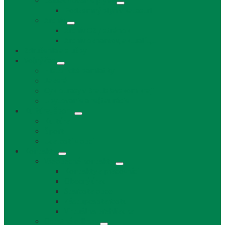
Uskladňovanie plynu
Podzemný plyn v katastri
Archív
Archív OZ / stránok
Archív oznamov, aktualít,...
Združenia a služby
Voľný čas
Historické pamiatky
Jazerá
Cyklotrasy v Bratislavskom kraji
Ubytovanie a reštaurácie
Kultúra, šport
Kultúra
Šport
Udalosti v obci
Kontakty
Všeobecné kontakty
Kontakty a pracovníci
Obecný úrad
Starosta obce
Zástupca starostu
Virtuálna prehliadka
Ostatné odkazy