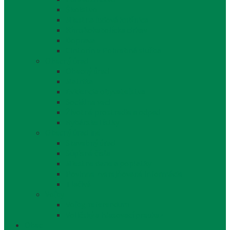
Školstvo
Miestna ľudová knižnica
Rímskokatolícka cirkev
Doprava
Cintorín a Pohrebná služba
Obecný úrad
Obecný úrad
Matrika
Evidencia obyvateľstva
Sociálne veci
Životné prostredie a odpad
Rybárske lístky
Obecný úrad iné
Stavebný úrad
Súpisné čísla
Miestne dane a poplatky
Povinne zverejňované informácie
Tlačivá
Voľby
Voľby, referendum
Voličský a hlasovací preukaz
Obec