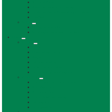
Súpisné čísla
Miestne dane a poplatky
Povinne zverejňované informácie
Tlačivá
Voľby
Voľby, referendum
Voličský a hlasovací preukaz
Obec
O obci
O obci
Obecné symboly
Mapa
Lábske noviny
Dokument o Lábe
Dobrovoľný hasičský zbor
Z histórie
História a osobnosti obce
Kronika obce
Architektúra
Historické pamiatky
Lábsky kroj
Fotogalérie