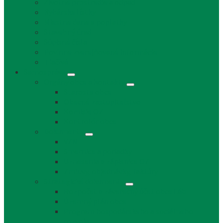
Životné prostredie a odpad
Rybárske lístky
Miestne dane a poplatky
Stavebný úrad
Súpisné čísla
Povinne zverejňované informácie
Tlačivá
Samospráva
Orgány obce a kontakty
Starosta obce
Obecné zastupiteľstvo
Komisie OZ
Kontrolór obce
Dokumenty
VZN
Smernice a poriadky
Uznesenia a zápisnice OZ
Zmluvy, objednávky, faktúry
Strategické dokumenty
Rozpočet a záverečný účet obce Láb
Územný plán obce
Program hospodárskeho a sociálneho
rozvoja