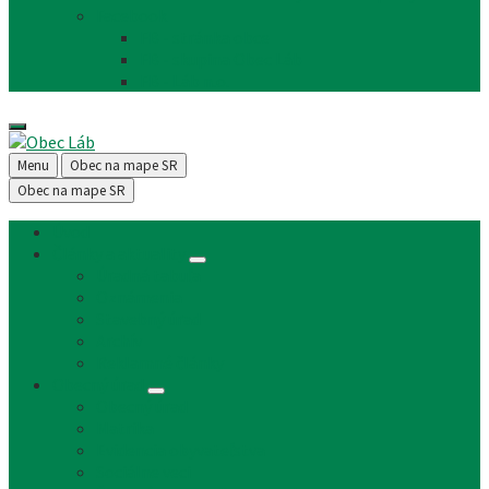
Facebook
FB - stránka obce
FB - skupina Obec Láb
FB - Láb n.o.
Menu
Obec na mape SR
Obec na mape SR
Úvod
Články a aktuality
Úradná tabuľa
Oznámenia
Stavebný úrad
Archív
Reklamné články
Obecný úrad
Obecný úrad
Matrika
Evidencia obyvateľstva
Sociálne veci