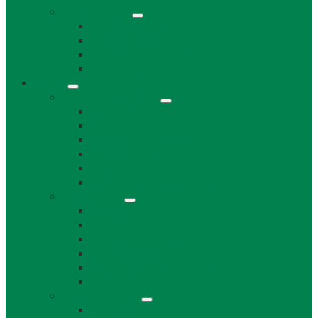
Projekty obce
Posledné projekty
Kanalizácia obce Láb
Projekty z fondov EÚ a iných zdrojov
Bytový dom 8BJ
Občan
Infraštruktúra obce
Zdravotníctvo
Školstvo
Miestna ľudová knižnica
Rímskokatolícka cirkev
Doprava
Cintorín a Pohrebná služba
Obecný úrad
Obecný úrad
Matrika
Evidencia obyvateľstva
Sociálne veci
Životné prostredie a odpad
Rybárske lístky
Obecný úrad iné
Stavebný úrad