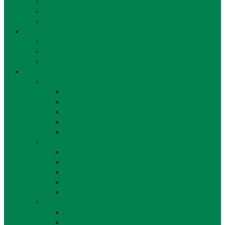
Jazerá
Cyklotrasy v Bratislavskom kraji
Ubytovanie a reštaurácie
Kultúra, šport
Kultúra
Šport
Udalosti v obci
Kontakty
Všeobecné kontakty
Kontakty a pracovníci
Obecný úrad
Starosta obce
Zástupca starostu
Virtuálna prehliadka
Ostatné odkazy
Reklama a inzercia
Mapa stránok
Cookie a ochrana osobných údajov
Prístupnosť
Implementácia
Informácie
Žiadosť o zasielanie noviniek e-mailom
SMS rozhlas a novinky cez SMS správy