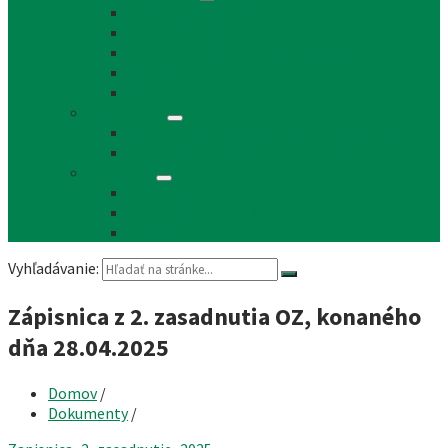
Reklama a inzercia
Mapa stránok
Cookie a ochrana osobných údajov
Prístupnosť
Implementácia
Informácie
Žiadosť o zasielanie noviniek e-mailom
SMS rozhlas a novinky cez SMS správy
Facebook
FB - stránka obce
FB - skupina Obec Láb
FB - Láb n.o.
Vyhľadávanie:
Zápisnica z 2. zasadnutia OZ, konaného
dňa 28.04.2025
Domov
/
Dokumenty
/