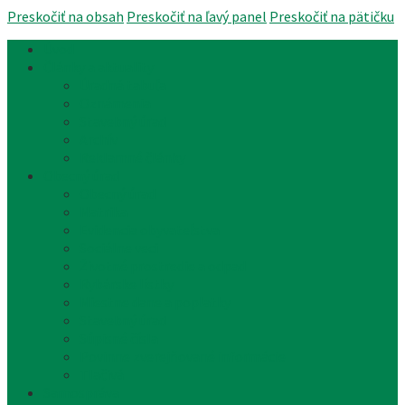
Preskočiť na obsah
Preskočiť na ľavý panel
Preskočiť na pätičku
Úvod
Články a aktuality
Úradná tabuľa
Oznámenia
Stavebný úrad
Archív
Reklamné články
Obecný úrad
Obecný úrad
Matrika
Evidencia obyvateľstva
Sociálne veci
Životné prostredie a odpad
Rybárske lístky
Miestne dane a poplatky
Stavebný úrad
Súpisné čísla
Povinne zverejňované informácie
Tlačivá
Samospráva