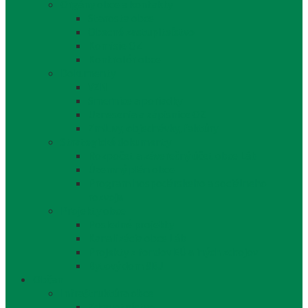
Orgány obce a kontakty
Starosta obce
Obecné zastupiteľstvo
Komisie OZ
Kontrolór obce
Dokumenty
VZN
Smernice a poriadky
Uznesenia a zápisnice OZ
Zmluvy, objednávky, faktúry
Strategické dokumenty
Rozpočet a záverečný účet obce Láb
Územný plán obce
Program hospodárskeho a sociálneho
rozvoja
Projekty obce
Posledné projekty
Kanalizácia obce Láb
Projekty z fondov EÚ a iných zdrojov
Bytový dom 8BJ
Občan
Infraštruktúra obce
Zdravotníctvo