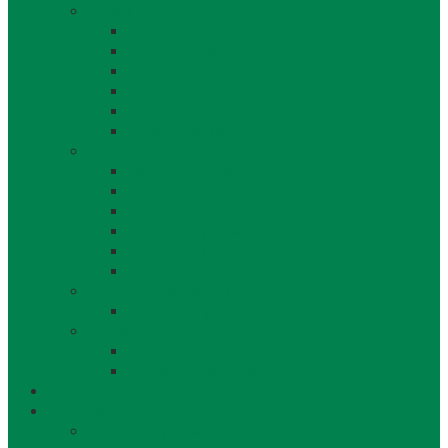
O obci
O obci
Obecné symboly
Mapa
Lábske noviny
Dokument o Lábe
Dobrovoľný hasičský zbor
Z histórie
História a osobnosti obce
Kronika obce
Architektúra
Historické pamiatky
Lábsky kroj
Fotogalérie
Uskladňovanie plynu
Podzemný plyn v katastri
Archív
Archív OZ / stránok
Archív oznamov, aktualít,...
Združenia a služby
Voľný čas
Historické pamiatky