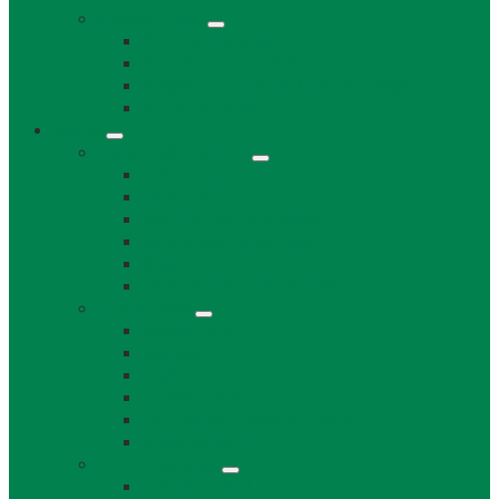
Projekty obce
Posledné projekty
Kanalizácia obce Láb
Projekty z fondov EÚ a iných zdrojov
Bytový dom 8BJ
Občan
Infraštruktúra obce
Zdravotníctvo
Školstvo
Miestna ľudová knižnica
Rímskokatolícka cirkev
Doprava
Cintorín a Pohrebná služba
Obecný úrad
Obecný úrad
Matrika
Evidencia obyvateľstva
Sociálne veci
Životné prostredie a odpad
Rybárske lístky
Obecný úrad iné
Stavebný úrad