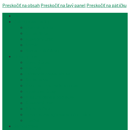
Preskočiť na obsah
Preskočiť na ľavý panel
Preskočiť na pätičku
Úvod
Články a aktuality
Úradná tabuľa
Oznámenia
Stavebný úrad
Archív
Reklamné články
Obecný úrad
Obecný úrad
Matrika
Evidencia obyvateľstva
Sociálne veci
Životné prostredie a odpad
Rybárske lístky
Miestne dane a poplatky
Stavebný úrad
Súpisné čísla
Povinne zverejňované informácie
Tlačivá
Samospráva