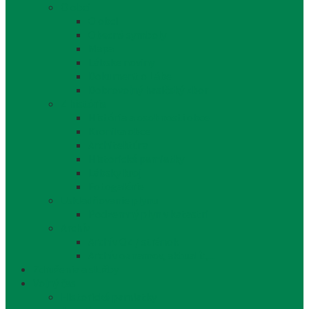
O obci
O obci
Obecné symboly
Mapa
Lábske noviny
Dokument o Lábe
Dobrovoľný hasičský zbor
Z histórie
História a osobnosti obce
Kronika obce
Architektúra
Historické pamiatky
Lábsky kroj
Fotogalérie
Uskladňovanie plynu
Podzemný plyn v katastri
Archív
Archív OZ / stránok
Archív oznamov, aktualít,...
Združenia a služby
Voľný čas
Historické pamiatky