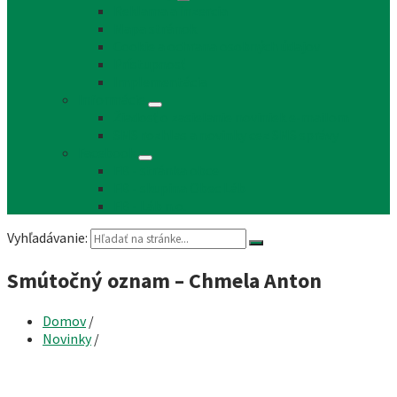
Reklama a inzercia
Mapa stránok
Cookie a ochrana osobných údajov
Prístupnosť
Implementácia
Informácie
Žiadosť o zasielanie noviniek e-mailom
SMS rozhlas a novinky cez SMS správy
Facebook
FB - stránka obce
FB - skupina Obec Láb
FB - Láb n.o.
Vyhľadávanie:
Smútočný oznam – Chmela Anton
Domov
/
Novinky
/