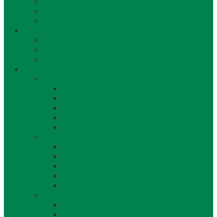
Jazerá
Cyklotrasy v Bratislavskom kraji
Ubytovanie a reštaurácie
Kultúra, šport
Kultúra
Šport
Udalosti v obci
Kontakty
Všeobecné kontakty
Kontakty a pracovníci
Obecný úrad
Starosta obce
Zástupca starostu
Virtuálna prehliadka
Ostatné odkazy
Reklama a inzercia
Mapa stránok
Cookie a ochrana osobných údajov
Prístupnosť
Implementácia
Informácie
Žiadosť o zasielanie noviniek e-mailom
SMS rozhlas a novinky cez SMS správy