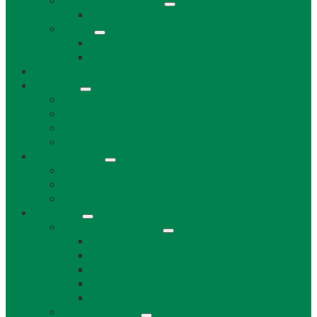
Uskladňovanie plynu
Podzemný plyn v katastri
Archív
Archív OZ / stránok
Archív oznamov, aktualít,...
Združenia a služby
Voľný čas
Historické pamiatky
Jazerá
Cyklotrasy v Bratislavskom kraji
Ubytovanie a reštaurácie
Kultúra, šport
Kultúra
Šport
Udalosti v obci
Kontakty
Všeobecné kontakty
Kontakty a pracovníci
Obecný úrad
Starosta obce
Zástupca starostu
Virtuálna prehliadka
Ostatné odkazy