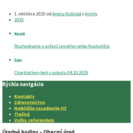
1. októbra 2025
od
Aneta Košická
v
Archív
2025
Naspäť
Rozhodnutie o určení Lesného celku Kostolište
Ďalej
Charitatívny beh v sobotu 04.10.2025
Rýchla navigácia
Kontakty
Zdravotníctvo
Najbližšie zasadnutie OZ
Tlačivá
Voľby, referendum
Úradné hodiny – Obecný úrad