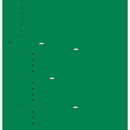
Životné prostredie a odpad
Rybárske lístky
Miestne dane a poplatky
Stavebný úrad
Súpisné čísla
Povinne zverejňované informácie
Tlačivá
Samospráva
Orgány obce a kontakty
Starosta obce
Obecné zastupiteľstvo
Komisie OZ
Kontrolór obce
Dokumenty
VZN
Smernice a poriadky
Uznesenia a zápisnice OZ
Zmluvy, objednávky, faktúry
Strategické dokumenty
Rozpočet a záverečný účet obce Láb
Územný plán obce
Program hospodárskeho a sociálneho
rozvoja