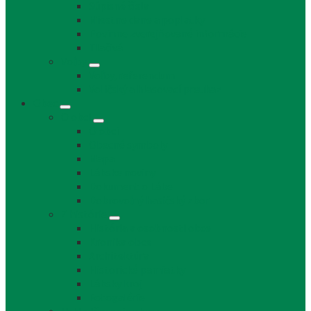
Súpisné čísla
Miestne dane a poplatky
Povinne zverejňované informácie
Tlačivá
Voľby
Voľby, referendum
Voličský a hlasovací preukaz
Obec
O obci
O obci
Obecné symboly
Mapa
Lábske noviny
Dokument o Lábe
Dobrovoľný hasičský zbor
Z histórie
História a osobnosti obce
Kronika obce
Architektúra
Historické pamiatky
Lábsky kroj
Fotogalérie