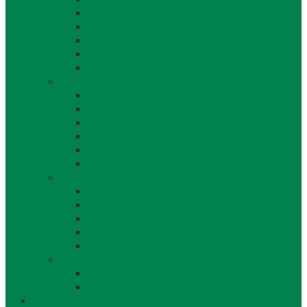
Školstvo
Miestna ľudová knižnica
Rímskokatolícka cirkev
Doprava
Cintorín a Pohrebná služba
Obecný úrad
Obecný úrad
Matrika
Evidencia obyvateľstva
Sociálne veci
Životné prostredie a odpad
Rybárske lístky
Obecný úrad iné
Stavebný úrad
Súpisné čísla
Miestne dane a poplatky
Povinne zverejňované informácie
Tlačivá
Voľby
Voľby, referendum
Voličský a hlasovací preukaz
Obec