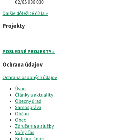
02/65 936 030
Ďalšie dôležité čísla »
Projekty
POSLEDNÉ PROJEKTY »
Ochrana údajov
Ochrana osobných údajov
Úvod
Články a aktuality
Obecný úrad
Samospráva
Občan
Obec
Združenia a služby
Voľný čas
Kultúra, šport