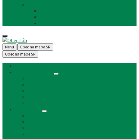
Facebook
FB - stránka obce
FB - skupina Obec Láb
FB - Láb n.o.
Menu
Obec na mape SR
Obec na mape SR
Úvod
Články a aktuality
Úradná tabuľa
Oznámenia
Stavebný úrad
Archív
Reklamné články
Obecný úrad
Obecný úrad
Matrika
Evidencia obyvateľstva
Sociálne veci