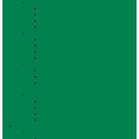
Orgány obce a kontakty
Starosta obce
Obecné zastupiteľstvo
Komisie OZ
Kontrolór obce
Dokumenty
VZN
Smernice a poriadky
Uznesenia a zápisnice OZ
Zmluvy, objednávky, faktúry
Strategické dokumenty
Rozpočet a záverečný účet obce Láb
Územný plán obce
Program hospodárskeho a sociálneho
rozvoja
Projekty obce
Posledné projekty
Kanalizácia obce Láb
Projekty z fondov EÚ a iných zdrojov
Bytový dom 8BJ
Občan
Infraštruktúra obce
Zdravotníctvo