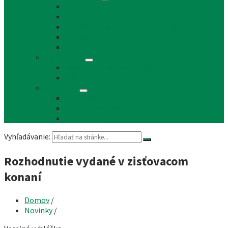
Reklama a inzercia
Mapa stránok
Cookie a ochrana osobných údajov
Prístupnosť
Implementácia
Informácie
Žiadosť o zasielanie noviniek e-mailom
SMS rozhlas a novinky cez SMS správy
Facebook
FB - stránka obce
FB - skupina Obec Láb
FB - Láb n.o.
Vyhľadávanie:
Rozhodnutie vydané v zisťovacom
konaní
Domov
/
Novinky
/