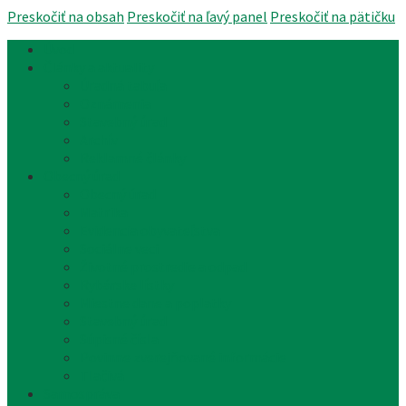
Preskočiť na obsah
Preskočiť na ľavý panel
Preskočiť na pätičku
Úvod
Články a aktuality
Úradná tabuľa
Oznámenia
Stavebný úrad
Archív
Reklamné články
Obecný úrad
Obecný úrad
Matrika
Evidencia obyvateľstva
Sociálne veci
Životné prostredie a odpad
Rybárske lístky
Miestne dane a poplatky
Stavebný úrad
Súpisné čísla
Povinne zverejňované informácie
Tlačivá
Samospráva