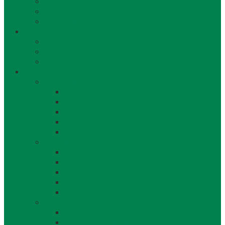
Jazerá
Cyklotrasy v Bratislavskom kraji
Ubytovanie a reštaurácie
Kultúra, šport
Kultúra
Šport
Udalosti v obci
Kontakty
Všeobecné kontakty
Kontakty a pracovníci
Obecný úrad
Starosta obce
Zástupca starostu
Virtuálna prehliadka
Ostatné odkazy
Reklama a inzercia
Mapa stránok
Cookie a ochrana osobných údajov
Prístupnosť
Implementácia
Informácie
Žiadosť o zasielanie noviniek e-mailom
SMS rozhlas a novinky cez SMS správy