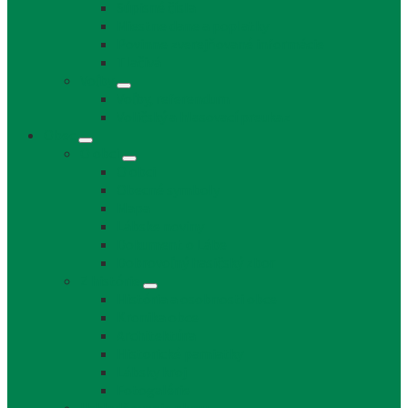
Súpisné čísla
Miestne dane a poplatky
Povinne zverejňované informácie
Tlačivá
Voľby
Voľby, referendum
Voličský a hlasovací preukaz
Obec
O obci
O obci
Obecné symboly
Mapa
Lábske noviny
Dokument o Lábe
Dobrovoľný hasičský zbor
Z histórie
História a osobnosti obce
Kronika obce
Architektúra
Historické pamiatky
Lábsky kroj
Fotogalérie