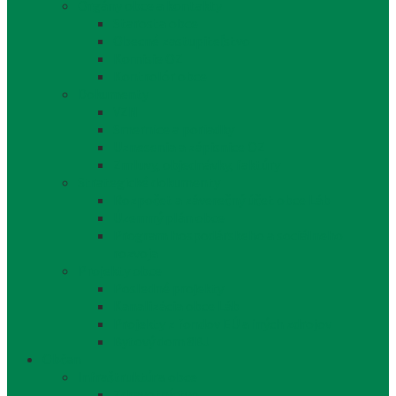
Orgány obce a kontakty
Starosta obce
Obecné zastupiteľstvo
Komisie OZ
Kontrolór obce
Dokumenty
VZN
Smernice a poriadky
Uznesenia a zápisnice OZ
Zmluvy, objednávky, faktúry
Strategické dokumenty
Rozpočet a záverečný účet obce Láb
Územný plán obce
Program hospodárskeho a sociálneho
rozvoja
Projekty obce
Posledné projekty
Kanalizácia obce Láb
Projekty z fondov EÚ a iných zdrojov
Bytový dom 8BJ
Občan
Infraštruktúra obce
Zdravotníctvo