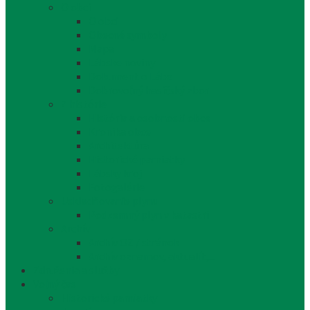
O obci
O obci
Obecné symboly
Mapa
Lábske noviny
Dokument o Lábe
Dobrovoľný hasičský zbor
Z histórie
História a osobnosti obce
Kronika obce
Architektúra
Historické pamiatky
Lábsky kroj
Fotogalérie
Uskladňovanie plynu
Podzemný plyn v katastri
Archív
Archív OZ / stránok
Archív oznamov, aktualít,...
Združenia a služby
Voľný čas
Historické pamiatky