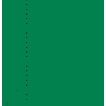
Školstvo
Miestna ľudová knižnica
Rímskokatolícka cirkev
Doprava
Cintorín a Pohrebná služba
Obecný úrad
Obecný úrad
Matrika
Evidencia obyvateľstva
Sociálne veci
Životné prostredie a odpad
Rybárske lístky
Obecný úrad iné
Stavebný úrad
Súpisné čísla
Miestne dane a poplatky
Povinne zverejňované informácie
Tlačivá
Voľby
Voľby, referendum
Voličský a hlasovací preukaz
Obec