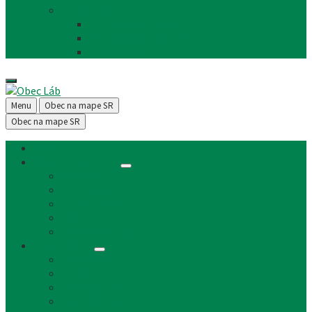
Facebook
FB - stránka obce
FB - skupina Obec Láb
FB - Láb n.o.
Menu
Obec na mape SR
Obec na mape SR
Úvod
Články a aktuality
Úradná tabuľa
Oznámenia
Stavebný úrad
Archív
Reklamné články
Obecný úrad
Obecný úrad
Matrika
Evidencia obyvateľstva
Sociálne veci