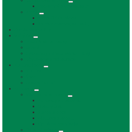
Uskladňovanie plynu
Podzemný plyn v katastri
Archív
Archív OZ / stránok
Archív oznamov, aktualít,...
Združenia a služby
Voľný čas
Historické pamiatky
Jazerá
Cyklotrasy v Bratislavskom kraji
Ubytovanie a reštaurácie
Kultúra, šport
Kultúra
Šport
Udalosti v obci
Kontakty
Všeobecné kontakty
Kontakty a pracovníci
Obecný úrad
Starosta obce
Zástupca starostu
Virtuálna prehliadka
Ostatné odkazy