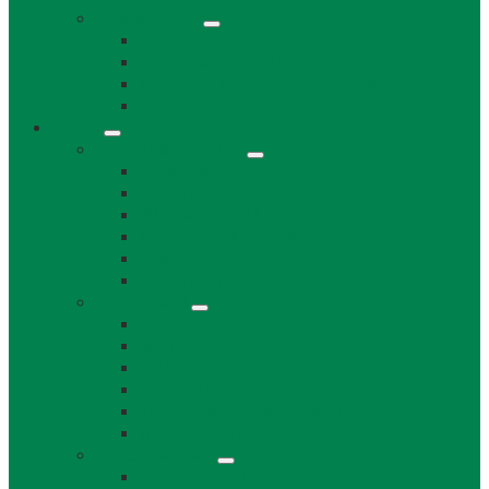
Projekty obce
Posledné projekty
Kanalizácia obce Láb
Projekty z fondov EÚ a iných zdrojov
Bytový dom 8BJ
Občan
Infraštruktúra obce
Zdravotníctvo
Školstvo
Miestna ľudová knižnica
Rímskokatolícka cirkev
Doprava
Cintorín a Pohrebná služba
Obecný úrad
Obecný úrad
Matrika
Evidencia obyvateľstva
Sociálne veci
Životné prostredie a odpad
Rybárske lístky
Obecný úrad iné
Stavebný úrad