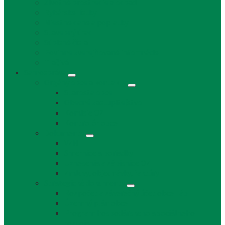
Životné prostredie a odpad
Rybárske lístky
Miestne dane a poplatky
Stavebný úrad
Súpisné čísla
Povinne zverejňované informácie
Tlačivá
Samospráva
Orgány obce a kontakty
Starosta obce
Obecné zastupiteľstvo
Komisie OZ
Kontrolór obce
Dokumenty
VZN
Smernice a poriadky
Uznesenia a zápisnice OZ
Zmluvy, objednávky, faktúry
Strategické dokumenty
Rozpočet a záverečný účet obce Láb
Územný plán obce
Program hospodárskeho a sociálneho
rozvoja