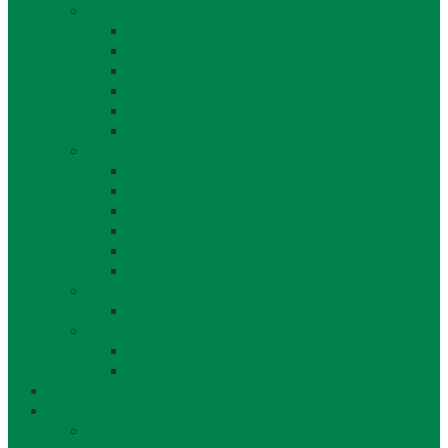
O obci
O obci
Obecné symboly
Mapa
Lábske noviny
Dokument o Lábe
Dobrovoľný hasičský zbor
Z histórie
História a osobnosti obce
Kronika obce
Architektúra
Historické pamiatky
Lábsky kroj
Fotogalérie
Uskladňovanie plynu
Podzemný plyn v katastri
Archív
Archív OZ / stránok
Archív oznamov, aktualít,...
Združenia a služby
Voľný čas
Historické pamiatky