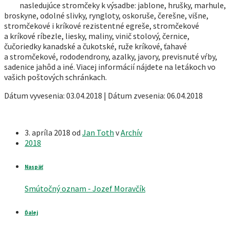
nasledujúce stromčeky k výsadbe: jablone, hrušky, marhule,
broskyne, odolné slivky, ryngloty, oskoruše, čerešne, višne,
stromčekové i kríkové rezistentné egreše, stromčekové
a kríkové ríbezle, liesky, maliny, vinič stolový, černice,
čučoriedky kanadské a čukotské, ruže kríkové, ťahavé
a stromčekové, rododendrony, azalky, javory, previsnuté vŕby,
sadenice jahôd a iné. Viacej informácií nájdete na letákoch vo
vašich poštových schránkach.
Dátum vyvesenia: 03.04.2018 | Dátum zvesenia: 06.04.2018
3. apríla 2018
od
Jan Toth
v
Archív
2018
Naspäť
Smútočný oznam - Jozef Moravčík
Ďalej