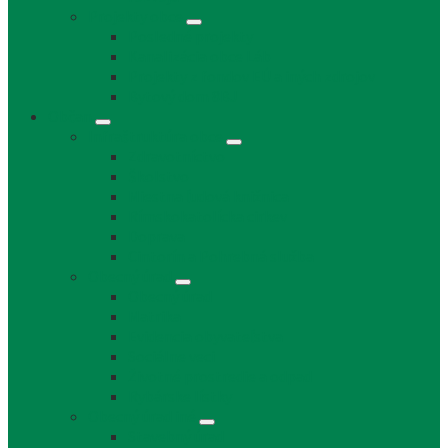
Projekty obce
Posledné projekty
Kanalizácia obce Láb
Projekty z fondov EÚ a iných zdrojov
Bytový dom 8BJ
Občan
Infraštruktúra obce
Zdravotníctvo
Školstvo
Miestna ľudová knižnica
Rímskokatolícka cirkev
Doprava
Cintorín a Pohrebná služba
Obecný úrad
Obecný úrad
Matrika
Evidencia obyvateľstva
Sociálne veci
Životné prostredie a odpad
Rybárske lístky
Obecný úrad iné
Stavebný úrad