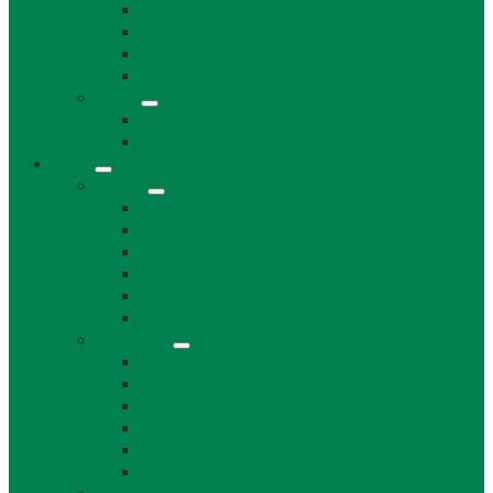
Súpisné čísla
Miestne dane a poplatky
Povinne zverejňované informácie
Tlačivá
Voľby
Voľby, referendum
Voličský a hlasovací preukaz
Obec
O obci
O obci
Obecné symboly
Mapa
Lábske noviny
Dokument o Lábe
Dobrovoľný hasičský zbor
Z histórie
História a osobnosti obce
Kronika obce
Architektúra
Historické pamiatky
Lábsky kroj
Fotogalérie