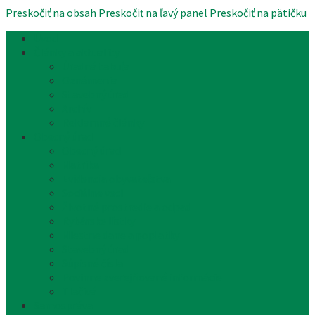
Preskočiť na obsah
Preskočiť na ľavý panel
Preskočiť na pätičku
Úvod
Články a aktuality
Úradná tabuľa
Oznámenia
Stavebný úrad
Archív
Reklamné články
Obecný úrad
Obecný úrad
Matrika
Evidencia obyvateľstva
Sociálne veci
Životné prostredie a odpad
Rybárske lístky
Miestne dane a poplatky
Stavebný úrad
Súpisné čísla
Povinne zverejňované informácie
Tlačivá
Samospráva