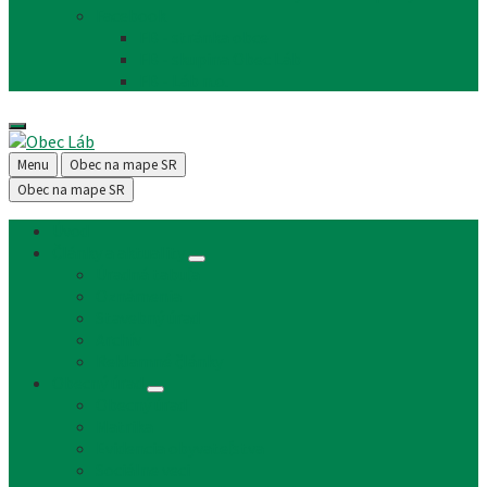
Facebook
FB - stránka obce
FB - skupina Obec Láb
FB - Láb n.o.
Menu
Obec na mape SR
Obec na mape SR
Úvod
Články a aktuality
Úradná tabuľa
Oznámenia
Stavebný úrad
Archív
Reklamné články
Obecný úrad
Obecný úrad
Matrika
Evidencia obyvateľstva
Sociálne veci