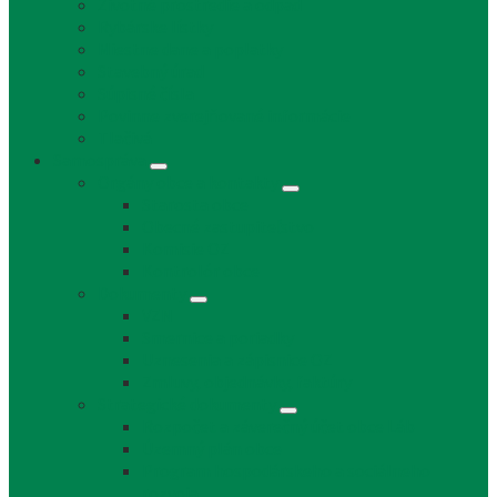
Životné prostredie a odpad
Rybárske lístky
Miestne dane a poplatky
Stavebný úrad
Súpisné čísla
Povinne zverejňované informácie
Tlačivá
Samospráva
Orgány obce a kontakty
Starosta obce
Obecné zastupiteľstvo
Komisie OZ
Kontrolór obce
Dokumenty
VZN
Smernice a poriadky
Uznesenia a zápisnice OZ
Zmluvy, objednávky, faktúry
Strategické dokumenty
Rozpočet a záverečný účet obce Láb
Územný plán obce
Program hospodárskeho a sociálneho
rozvoja