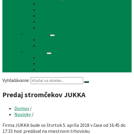
Reklama a inzercia
Mapa stránok
Cookie a ochrana osobných údajov
Prístupnosť
Implementácia
Informácie
Žiadosť o zasielanie noviniek e-mailom
SMS rozhlas a novinky cez SMS správy
Facebook
FB - stránka obce
FB - skupina Obec Láb
FB - Láb n.o.
Vyhľadávanie:
Predaj stromčekov JUKKA
Domov
/
Novinky
/
Firma JUKKA bude vo štvrtok 5. apríla 2018 v čase od 16:45 do
17:15 hod. predávať na miestnom trhovisku