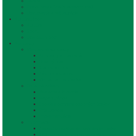
Jazerá
Cyklotrasy v Bratislavskom kraji
Ubytovanie a reštaurácie
Kultúra, šport
Kultúra
Šport
Udalosti v obci
Kontakty
Všeobecné kontakty
Kontakty a pracovníci
Obecný úrad
Starosta obce
Zástupca starostu
Virtuálna prehliadka
Ostatné odkazy
Reklama a inzercia
Mapa stránok
Cookie a ochrana osobných údajov
Prístupnosť
Implementácia
Informácie
Žiadosť o zasielanie noviniek e-mailom
SMS rozhlas a novinky cez SMS správy