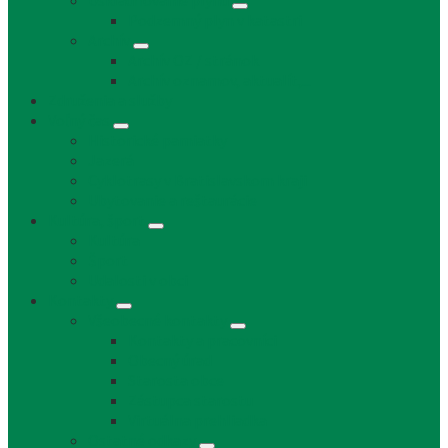
Uskladňovanie plynu
Podzemný plyn v katastri
Archív
Archív OZ / stránok
Archív oznamov, aktualít,...
Združenia a služby
Voľný čas
Historické pamiatky
Jazerá
Cyklotrasy v Bratislavskom kraji
Ubytovanie a reštaurácie
Kultúra, šport
Kultúra
Šport
Udalosti v obci
Kontakty
Všeobecné kontakty
Kontakty a pracovníci
Obecný úrad
Starosta obce
Zástupca starostu
Virtuálna prehliadka
Ostatné odkazy