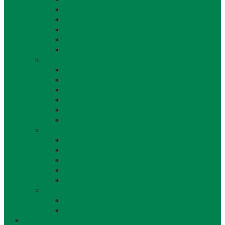
Školstvo
Miestna ľudová knižnica
Rímskokatolícka cirkev
Doprava
Cintorín a Pohrebná služba
Obecný úrad
Obecný úrad
Matrika
Evidencia obyvateľstva
Sociálne veci
Životné prostredie a odpad
Rybárske lístky
Obecný úrad iné
Stavebný úrad
Súpisné čísla
Miestne dane a poplatky
Povinne zverejňované informácie
Tlačivá
Voľby
Voľby, referendum
Voličský a hlasovací preukaz
Obec