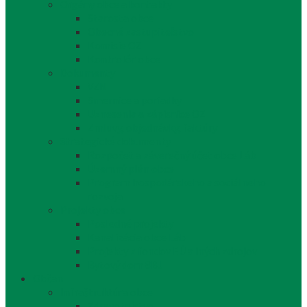
Orgány obce a kontakty
Starosta obce
Obecné zastupiteľstvo
Komisie OZ
Kontrolór obce
Dokumenty
VZN
Smernice a poriadky
Uznesenia a zápisnice OZ
Zmluvy, objednávky, faktúry
Strategické dokumenty
Rozpočet a záverečný účet obce Láb
Územný plán obce
Program hospodárskeho a sociálneho
rozvoja
Projekty obce
Posledné projekty
Kanalizácia obce Láb
Projekty z fondov EÚ a iných zdrojov
Bytový dom 8BJ
Občan
Infraštruktúra obce
Zdravotníctvo