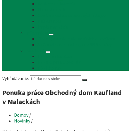
Reklama a inzercia
Mapa stránok
Cookie a ochrana osobných údajov
Prístupnosť
Implementácia
Informácie
Žiadosť o zasielanie noviniek e-mailom
SMS rozhlas a novinky cez SMS správy
Facebook
FB - stránka obce
FB - skupina Obec Láb
FB - Láb n.o.
Vyhľadávanie:
Ponuka práce Obchodný dom Kaufland
v Malackách
Domov
/
Novinky
/