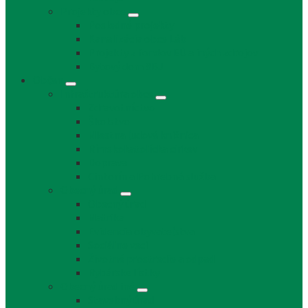
Projekty obce
Posledné projekty
Kanalizácia obce Láb
Projekty z fondov EÚ a iných zdrojov
Bytový dom 8BJ
Občan
Infraštruktúra obce
Zdravotníctvo
Školstvo
Miestna ľudová knižnica
Rímskokatolícka cirkev
Doprava
Cintorín a Pohrebná služba
Obecný úrad
Obecný úrad
Matrika
Evidencia obyvateľstva
Sociálne veci
Životné prostredie a odpad
Rybárske lístky
Obecný úrad iné
Stavebný úrad