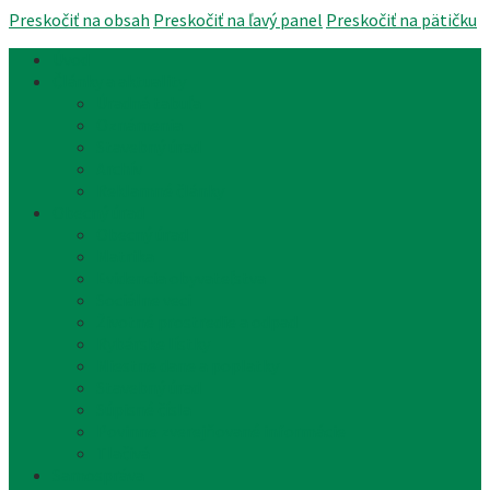
Preskočiť na obsah
Preskočiť na ľavý panel
Preskočiť na pätičku
Úvod
Články a aktuality
Úradná tabuľa
Oznámenia
Stavebný úrad
Archív
Reklamné články
Obecný úrad
Obecný úrad
Matrika
Evidencia obyvateľstva
Sociálne veci
Životné prostredie a odpad
Rybárske lístky
Miestne dane a poplatky
Stavebný úrad
Súpisné čísla
Povinne zverejňované informácie
Tlačivá
Samospráva