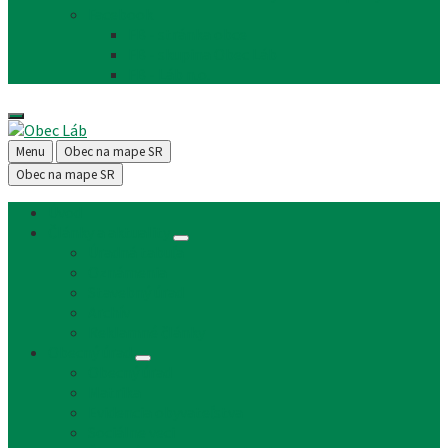
Facebook
FB - stránka obce
FB - skupina Obec Láb
FB - Láb n.o.
Menu
Obec na mape SR
Obec na mape SR
Úvod
Články a aktuality
Úradná tabuľa
Oznámenia
Stavebný úrad
Archív
Reklamné články
Obecný úrad
Obecný úrad
Matrika
Evidencia obyvateľstva
Sociálne veci