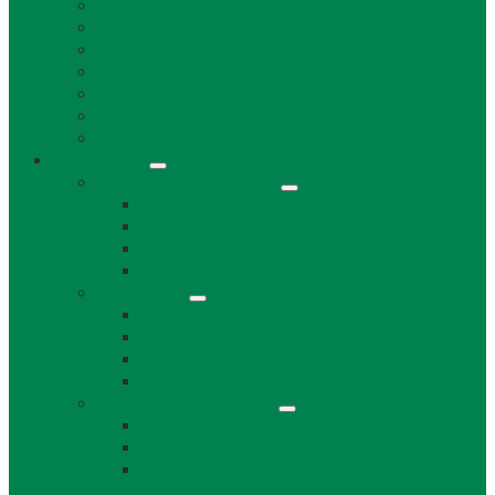
Životné prostredie a odpad
Rybárske lístky
Miestne dane a poplatky
Stavebný úrad
Súpisné čísla
Povinne zverejňované informácie
Tlačivá
Samospráva
Orgány obce a kontakty
Starosta obce
Obecné zastupiteľstvo
Komisie OZ
Kontrolór obce
Dokumenty
VZN
Smernice a poriadky
Uznesenia a zápisnice OZ
Zmluvy, objednávky, faktúry
Strategické dokumenty
Rozpočet a záverečný účet obce Láb
Územný plán obce
Program hospodárskeho a sociálneho
rozvoja