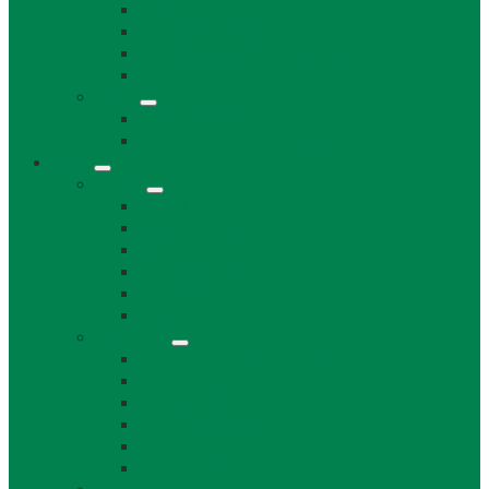
Súpisné čísla
Miestne dane a poplatky
Povinne zverejňované informácie
Tlačivá
Voľby
Voľby, referendum
Voličský a hlasovací preukaz
Obec
O obci
O obci
Obecné symboly
Mapa
Lábske noviny
Dokument o Lábe
Dobrovoľný hasičský zbor
Z histórie
História a osobnosti obce
Kronika obce
Architektúra
Historické pamiatky
Lábsky kroj
Fotogalérie