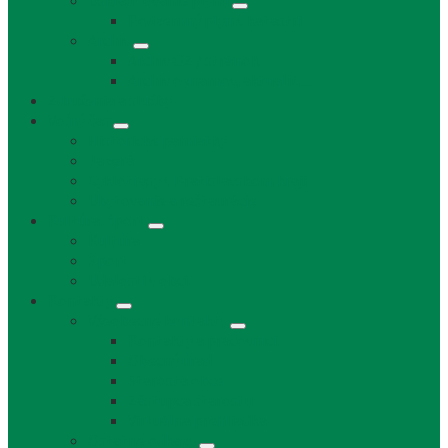
Uskladňovanie plynu
Podzemný plyn v katastri
Archív
Archív OZ / stránok
Archív oznamov, aktualít,...
Združenia a služby
Voľný čas
Historické pamiatky
Jazerá
Cyklotrasy v Bratislavskom kraji
Ubytovanie a reštaurácie
Kultúra, šport
Kultúra
Šport
Udalosti v obci
Kontakty
Všeobecné kontakty
Kontakty a pracovníci
Obecný úrad
Starosta obce
Zástupca starostu
Virtuálna prehliadka
Ostatné odkazy