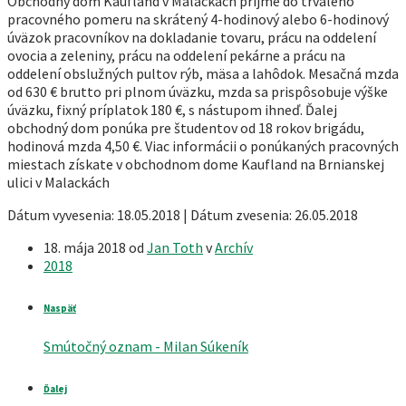
Obchodný dom Kaufland v Malackách prijme do trvalého
pracovného pomeru na skrátený 4-hodinový alebo 6-hodinový
úväzok pracovníkov na dokladanie tovaru, prácu na oddelení
ovocia a zeleniny, prácu na oddelení pekárne a prácu na
oddelení obslužných pultov rýb, mäsa a lahôdok. Mesačná mzda
od 630 € brutto pri plnom úväzku, mzda sa prispôsobuje výške
úväzku, fixný príplatok 180 €, s nástupom ihneď. Ďalej
obchodný dom ponúka pre študentov od 18 rokov brigádu,
hodinová mzda 4,50 €. Viac informácii o ponúkaných pracovných
miestach získate v obchodnom dome Kaufland na Brnianskej
ulici v Malackách
Dátum vyvesenia: 18.05.2018 | Dátum zvesenia: 26.05.2018
18. mája 2018
od
Jan Toth
v
Archív
2018
Naspäť
Smútočný oznam - Milan Súkeník
Ďalej