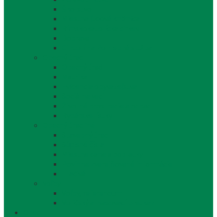
Školstvo
Miestna ľudová knižnica
Rímskokatolícka cirkev
Doprava
Cintorín a Pohrebná služba
Obecný úrad
Obecný úrad
Matrika
Evidencia obyvateľstva
Sociálne veci
Životné prostredie a odpad
Rybárske lístky
Obecný úrad iné
Stavebný úrad
Súpisné čísla
Miestne dane a poplatky
Povinne zverejňované informácie
Tlačivá
Voľby
Voľby, referendum
Voličský a hlasovací preukaz
Obec