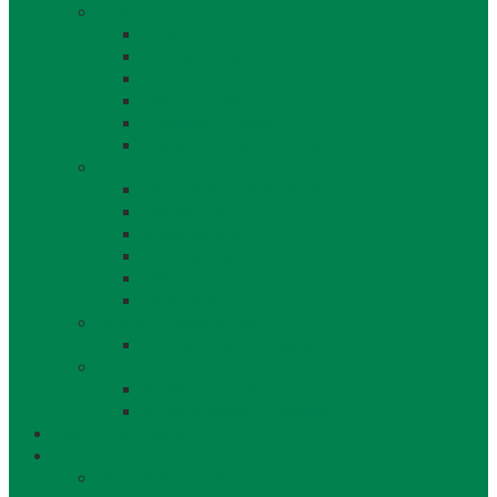
O obci
O obci
Obecné symboly
Mapa
Lábske noviny
Dokument o Lábe
Dobrovoľný hasičský zbor
Z histórie
História a osobnosti obce
Kronika obce
Architektúra
Historické pamiatky
Lábsky kroj
Fotogalérie
Uskladňovanie plynu
Podzemný plyn v katastri
Archív
Archív OZ / stránok
Archív oznamov, aktualít,...
Združenia a služby
Voľný čas
Historické pamiatky