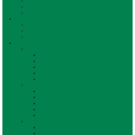
Jazerá
Cyklotrasy v Bratislavskom kraji
Ubytovanie a reštaurácie
Kultúra, šport
Kultúra
Šport
Udalosti v obci
Kontakty
Všeobecné kontakty
Kontakty a pracovníci
Obecný úrad
Starosta obce
Zástupca starostu
Virtuálna prehliadka
Ostatné odkazy
Reklama a inzercia
Mapa stránok
Cookie a ochrana osobných údajov
Prístupnosť
Implementácia
Informácie
Žiadosť o zasielanie noviniek e-mailom
SMS rozhlas a novinky cez SMS správy