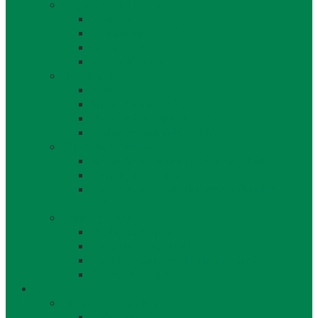
Orgány obce a kontakty
Starosta obce
Obecné zastupiteľstvo
Komisie OZ
Kontrolór obce
Dokumenty
VZN
Smernice a poriadky
Uznesenia a zápisnice OZ
Zmluvy, objednávky, faktúry
Strategické dokumenty
Rozpočet a záverečný účet obce Láb
Územný plán obce
Program hospodárskeho a sociálneho
rozvoja
Projekty obce
Posledné projekty
Kanalizácia obce Láb
Projekty z fondov EÚ a iných zdrojov
Bytový dom 8BJ
Občan
Infraštruktúra obce
Zdravotníctvo