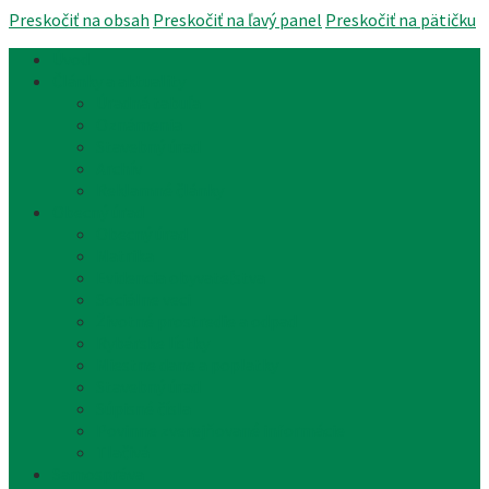
Preskočiť na obsah
Preskočiť na ľavý panel
Preskočiť na pätičku
Úvod
Články a aktuality
Úradná tabuľa
Oznámenia
Stavebný úrad
Archív
Reklamné články
Obecný úrad
Obecný úrad
Matrika
Evidencia obyvateľstva
Sociálne veci
Životné prostredie a odpad
Rybárske lístky
Miestne dane a poplatky
Stavebný úrad
Súpisné čísla
Povinne zverejňované informácie
Tlačivá
Samospráva