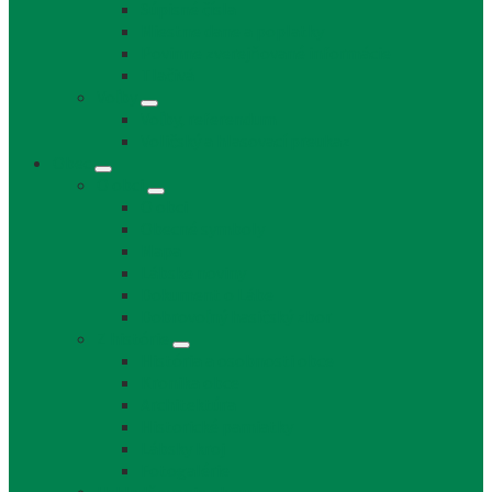
Súpisné čísla
Miestne dane a poplatky
Povinne zverejňované informácie
Tlačivá
Voľby
Voľby, referendum
Voličský a hlasovací preukaz
Obec
O obci
O obci
Obecné symboly
Mapa
Lábske noviny
Dokument o Lábe
Dobrovoľný hasičský zbor
Z histórie
História a osobnosti obce
Kronika obce
Architektúra
Historické pamiatky
Lábsky kroj
Fotogalérie