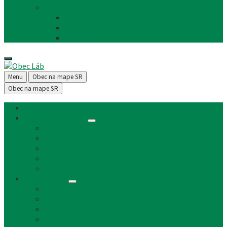
Facebook
FB - stránka obce
FB - skupina Obec Láb
FB - Láb n.o.
Menu
Obec na mape SR
Obec na mape SR
Úvod
Články a aktuality
Úradná tabuľa
Oznámenia
Stavebný úrad
Archív
Reklamné články
Obecný úrad
Obecný úrad
Matrika
Evidencia obyvateľstva
Sociálne veci