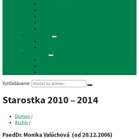
Reklama a inzercia
Mapa stránok
Cookie a ochrana osobných údajov
Prístupnosť
Implementácia
Informácie
Žiadosť o zasielanie noviniek e-mailom
SMS rozhlas a novinky cez SMS správy
Facebook
FB - stránka obce
FB - skupina Obec Láb
FB - Láb n.o.
Vyhľadávanie:
Starostka 2010 – 2014
Domov
/
Archív
/
PaedDr. Monika Valúchová (od 20.12.2006)