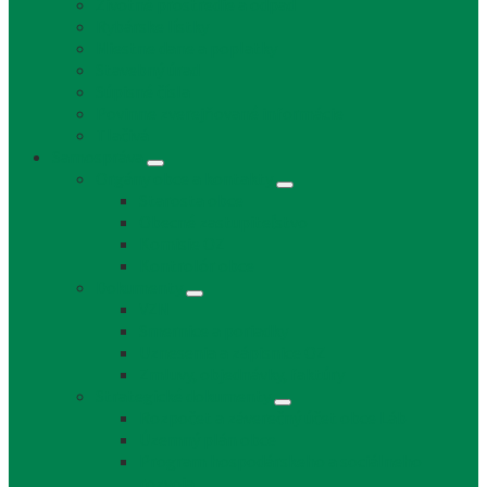
Životné prostredie a odpad
Rybárske lístky
Miestne dane a poplatky
Stavebný úrad
Súpisné čísla
Povinne zverejňované informácie
Tlačivá
Samospráva
Orgány obce a kontakty
Starosta obce
Obecné zastupiteľstvo
Komisie OZ
Kontrolór obce
Dokumenty
VZN
Smernice a poriadky
Uznesenia a zápisnice OZ
Zmluvy, objednávky, faktúry
Strategické dokumenty
Rozpočet a záverečný účet obce Láb
Územný plán obce
Program hospodárskeho a sociálneho
rozvoja