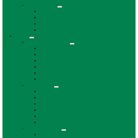
Projekty obce
Posledné projekty
Kanalizácia obce Láb
Projekty z fondov EÚ a iných zdrojov
Bytový dom 8BJ
Občan
Infraštruktúra obce
Zdravotníctvo
Školstvo
Miestna ľudová knižnica
Rímskokatolícka cirkev
Doprava
Cintorín a Pohrebná služba
Obecný úrad
Obecný úrad
Matrika
Evidencia obyvateľstva
Sociálne veci
Životné prostredie a odpad
Rybárske lístky
Obecný úrad iné
Stavebný úrad