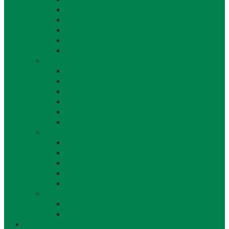
Školstvo
Miestna ľudová knižnica
Rímskokatolícka cirkev
Doprava
Cintorín a Pohrebná služba
Obecný úrad
Obecný úrad
Matrika
Evidencia obyvateľstva
Sociálne veci
Životné prostredie a odpad
Rybárske lístky
Obecný úrad iné
Stavebný úrad
Súpisné čísla
Miestne dane a poplatky
Povinne zverejňované informácie
Tlačivá
Voľby
Voľby, referendum
Voličský a hlasovací preukaz
Obec