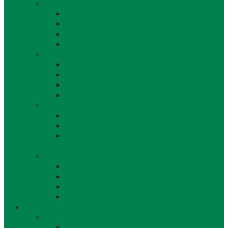
Orgány obce a kontakty
Starosta obce
Obecné zastupiteľstvo
Komisie OZ
Kontrolór obce
Dokumenty
VZN
Smernice a poriadky
Uznesenia a zápisnice OZ
Zmluvy, objednávky, faktúry
Strategické dokumenty
Rozpočet a záverečný účet obce Láb
Územný plán obce
Program hospodárskeho a sociálneho
rozvoja
Projekty obce
Posledné projekty
Kanalizácia obce Láb
Projekty z fondov EÚ a iných zdrojov
Bytový dom 8BJ
Občan
Infraštruktúra obce
Zdravotníctvo