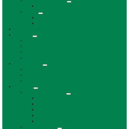
Uskladňovanie plynu
Podzemný plyn v katastri
Archív
Archív OZ / stránok
Archív oznamov, aktualít,...
Združenia a služby
Voľný čas
Historické pamiatky
Jazerá
Cyklotrasy v Bratislavskom kraji
Ubytovanie a reštaurácie
Kultúra, šport
Kultúra
Šport
Udalosti v obci
Kontakty
Všeobecné kontakty
Kontakty a pracovníci
Obecný úrad
Starosta obce
Zástupca starostu
Virtuálna prehliadka
Ostatné odkazy