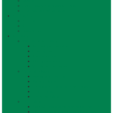
Jazerá
Cyklotrasy v Bratislavskom kraji
Ubytovanie a reštaurácie
Kultúra, šport
Kultúra
Šport
Udalosti v obci
Kontakty
Všeobecné kontakty
Kontakty a pracovníci
Obecný úrad
Starosta obce
Zástupca starostu
Virtuálna prehliadka
Ostatné odkazy
Reklama a inzercia
Mapa stránok
Cookie a ochrana osobných údajov
Prístupnosť
Implementácia
Informácie
Žiadosť o zasielanie noviniek e-mailom
SMS rozhlas a novinky cez SMS správy