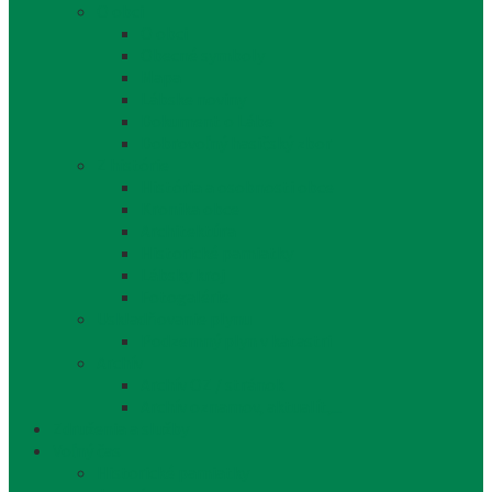
O obci
O obci
Obecné symboly
Mapa
Lábske noviny
Dokument o Lábe
Dobrovoľný hasičský zbor
Z histórie
História a osobnosti obce
Kronika obce
Architektúra
Historické pamiatky
Lábsky kroj
Fotogalérie
Uskladňovanie plynu
Podzemný plyn v katastri
Archív
Archív OZ / stránok
Archív oznamov, aktualít,...
Združenia a služby
Voľný čas
Historické pamiatky