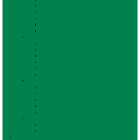
Školstvo
Miestna ľudová knižnica
Rímskokatolícka cirkev
Doprava
Cintorín a Pohrebná služba
Obecný úrad
Obecný úrad
Matrika
Evidencia obyvateľstva
Sociálne veci
Životné prostredie a odpad
Rybárske lístky
Obecný úrad iné
Stavebný úrad
Súpisné čísla
Miestne dane a poplatky
Povinne zverejňované informácie
Tlačivá
Voľby
Voľby, referendum
Voličský a hlasovací preukaz
Obec