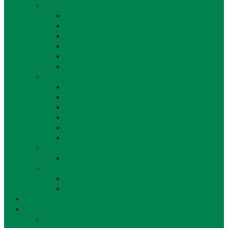
O obci
O obci
Obecné symboly
Mapa
Lábske noviny
Dokument o Lábe
Dobrovoľný hasičský zbor
Z histórie
História a osobnosti obce
Kronika obce
Architektúra
Historické pamiatky
Lábsky kroj
Fotogalérie
Uskladňovanie plynu
Podzemný plyn v katastri
Archív
Archív OZ / stránok
Archív oznamov, aktualít,...
Združenia a služby
Voľný čas
Historické pamiatky