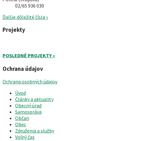
02/65 936 030
Ďalšie dôležité čísla »
Projekty
POSLEDNÉ PROJEKTY »
Ochrana údajov
Ochrana osobných údajov
Úvod
Články a aktuality
Obecný úrad
Samospráva
Občan
Obec
Združenia a služby
Voľný čas