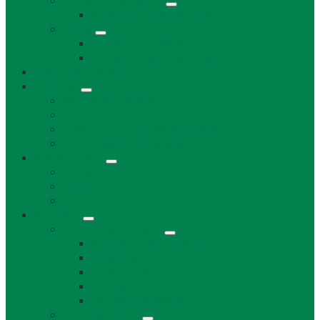
Uskladňovanie plynu
Podzemný plyn v katastri
Archív
Archív OZ / stránok
Archív oznamov, aktualít,...
Združenia a služby
Voľný čas
Historické pamiatky
Jazerá
Cyklotrasy v Bratislavskom kraji
Ubytovanie a reštaurácie
Kultúra, šport
Kultúra
Šport
Udalosti v obci
Kontakty
Všeobecné kontakty
Kontakty a pracovníci
Obecný úrad
Starosta obce
Zástupca starostu
Virtuálna prehliadka
Ostatné odkazy