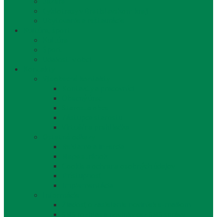
Jazerá
Cyklotrasy v Bratislavskom kraji
Ubytovanie a reštaurácie
Kultúra, šport
Kultúra
Šport
Udalosti v obci
Kontakty
Všeobecné kontakty
Kontakty a pracovníci
Obecný úrad
Starosta obce
Zástupca starostu
Virtuálna prehliadka
Ostatné odkazy
Reklama a inzercia
Mapa stránok
Cookie a ochrana osobných údajov
Prístupnosť
Implementácia
Informácie
Žiadosť o zasielanie noviniek e-mailom
SMS rozhlas a novinky cez SMS správy