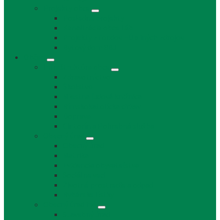
Projekty obce
Posledné projekty
Kanalizácia obce Láb
Projekty z fondov EÚ a iných zdrojov
Bytový dom 8BJ
Občan
Infraštruktúra obce
Zdravotníctvo
Školstvo
Miestna ľudová knižnica
Rímskokatolícka cirkev
Doprava
Cintorín a Pohrebná služba
Obecný úrad
Obecný úrad
Matrika
Evidencia obyvateľstva
Sociálne veci
Životné prostredie a odpad
Rybárske lístky
Obecný úrad iné
Stavebný úrad