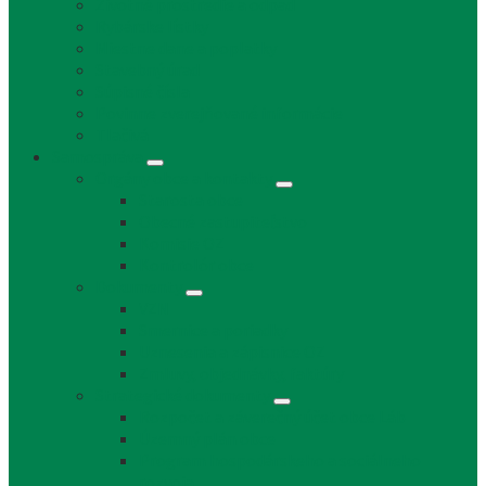
Životné prostredie a odpad
Rybárske lístky
Miestne dane a poplatky
Stavebný úrad
Súpisné čísla
Povinne zverejňované informácie
Tlačivá
Samospráva
Orgány obce a kontakty
Starosta obce
Obecné zastupiteľstvo
Komisie OZ
Kontrolór obce
Dokumenty
VZN
Smernice a poriadky
Uznesenia a zápisnice OZ
Zmluvy, objednávky, faktúry
Strategické dokumenty
Rozpočet a záverečný účet obce Láb
Územný plán obce
Program hospodárskeho a sociálneho
rozvoja