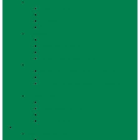
Orgány obce a kontakty
Starosta obce
Obecné zastupiteľstvo
Komisie OZ
Kontrolór obce
Dokumenty
VZN
Smernice a poriadky
Uznesenia a zápisnice OZ
Zmluvy, objednávky, faktúry
Strategické dokumenty
Rozpočet a záverečný účet obce Láb
Územný plán obce
Program hospodárskeho a sociálneho
rozvoja
Projekty obce
Posledné projekty
Kanalizácia obce Láb
Projekty z fondov EÚ a iných zdrojov
Bytový dom 8BJ
Občan
Infraštruktúra obce
Zdravotníctvo