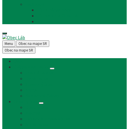
Facebook
FB - stránka obce
FB - skupina Obec Láb
FB - Láb n.o.
Menu
Obec na mape SR
Obec na mape SR
Úvod
Články a aktuality
Úradná tabuľa
Oznámenia
Stavebný úrad
Archív
Reklamné články
Obecný úrad
Obecný úrad
Matrika
Evidencia obyvateľstva
Sociálne veci