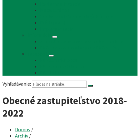
Reklama a inzercia
Mapa stránok
Cookie a ochrana osobných údajov
Prístupnosť
Implementácia
Informácie
Žiadosť o zasielanie noviniek e-mailom
SMS rozhlas a novinky cez SMS správy
Facebook
FB - stránka obce
FB - skupina Obec Láb
FB - Láb n.o.
Vyhľadávanie:
Obecné zastupiteľstvo 2018-
2022
Domov
/
Archív
/