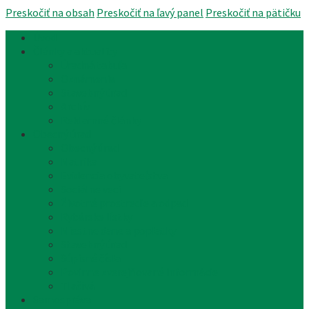
Preskočiť na obsah
Preskočiť na ľavý panel
Preskočiť na pätičku
Úvod
Články a aktuality
Úradná tabuľa
Oznámenia
Stavebný úrad
Archív
Reklamné články
Obecný úrad
Obecný úrad
Matrika
Evidencia obyvateľstva
Sociálne veci
Životné prostredie a odpad
Rybárske lístky
Miestne dane a poplatky
Stavebný úrad
Súpisné čísla
Povinne zverejňované informácie
Tlačivá
Samospráva