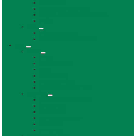
Súpisné čísla
Miestne dane a poplatky
Povinne zverejňované informácie
Tlačivá
Voľby
Voľby, referendum
Voličský a hlasovací preukaz
Obec
O obci
O obci
Obecné symboly
Mapa
Lábske noviny
Dokument o Lábe
Dobrovoľný hasičský zbor
Z histórie
História a osobnosti obce
Kronika obce
Architektúra
Historické pamiatky
Lábsky kroj
Fotogalérie