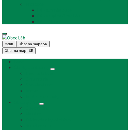
Facebook
FB - stránka obce
FB - skupina Obec Láb
FB - Láb n.o.
Menu
Obec na mape SR
Obec na mape SR
Úvod
Články a aktuality
Úradná tabuľa
Oznámenia
Stavebný úrad
Archív
Reklamné články
Obecný úrad
Obecný úrad
Matrika
Evidencia obyvateľstva
Sociálne veci