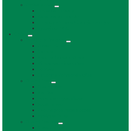
Projekty obce
Posledné projekty
Kanalizácia obce Láb
Projekty z fondov EÚ a iných zdrojov
Bytový dom 8BJ
Občan
Infraštruktúra obce
Zdravotníctvo
Školstvo
Miestna ľudová knižnica
Rímskokatolícka cirkev
Doprava
Cintorín a Pohrebná služba
Obecný úrad
Obecný úrad
Matrika
Evidencia obyvateľstva
Sociálne veci
Životné prostredie a odpad
Rybárske lístky
Obecný úrad iné
Stavebný úrad