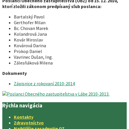
Poslanci Obecného zastupiteľstva (ObZ) od 15. 12. 2010,
ktorí zložili zákonom predpísaný sľub poslanca:
Bartalský Pavol
Gerthofer Milan
Bc. Chovan Marek
Kolandrová Jana
Kovár Miroslav
Kovárová Darina
Prokop Daniel
Vavrinec Dušan, Ing.
Zálesňáková Milena
Dokumenty
Zápisnice z rokovaní 2010-2014
Rýchla navigácia
Kontakty
Zdravotníctvo
Najbližšie zasadnutie OZ