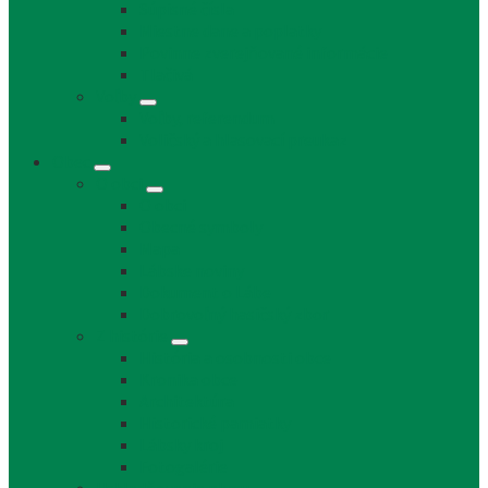
Súpisné čísla
Miestne dane a poplatky
Povinne zverejňované informácie
Tlačivá
Voľby
Voľby, referendum
Voličský a hlasovací preukaz
Obec
O obci
O obci
Obecné symboly
Mapa
Lábske noviny
Dokument o Lábe
Dobrovoľný hasičský zbor
Z histórie
História a osobnosti obce
Kronika obce
Architektúra
Historické pamiatky
Lábsky kroj
Fotogalérie