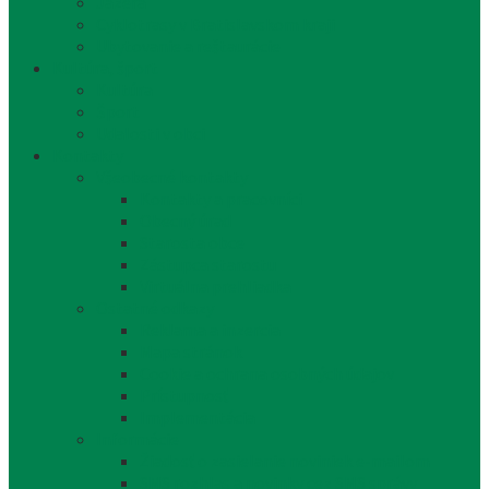
Jazerá
Cyklotrasy v Bratislavskom kraji
Ubytovanie a reštaurácie
Kultúra, šport
Kultúra
Šport
Udalosti v obci
Kontakty
Všeobecné kontakty
Kontakty a pracovníci
Obecný úrad
Starosta obce
Zástupca starostu
Virtuálna prehliadka
Ostatné odkazy
Reklama a inzercia
Mapa stránok
Cookie a ochrana osobných údajov
Prístupnosť
Implementácia
Informácie
Žiadosť o zasielanie noviniek e-mailom
SMS rozhlas a novinky cez SMS správy