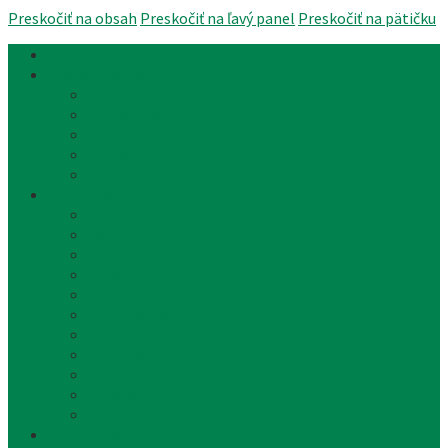
Preskočiť na obsah
Preskočiť na ľavý panel
Preskočiť na pätičku
Úvod
Články a aktuality
Úradná tabuľa
Oznámenia
Stavebný úrad
Archív
Reklamné články
Obecný úrad
Obecný úrad
Matrika
Evidencia obyvateľstva
Sociálne veci
Životné prostredie a odpad
Rybárske lístky
Miestne dane a poplatky
Stavebný úrad
Súpisné čísla
Povinne zverejňované informácie
Tlačivá
Samospráva