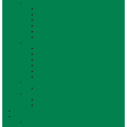
O obci
O obci
Obecné symboly
Mapa
Lábske noviny
Dokument o Lábe
Dobrovoľný hasičský zbor
Z histórie
História a osobnosti obce
Kronika obce
Architektúra
Historické pamiatky
Lábsky kroj
Fotogalérie
Uskladňovanie plynu
Podzemný plyn v katastri
Archív
Archív OZ / stránok
Archív oznamov, aktualít,...
Združenia a služby
Voľný čas
Historické pamiatky