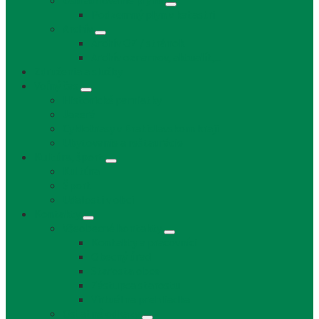
Uskladňovanie plynu
Podzemný plyn v katastri
Archív
Archív OZ / stránok
Archív oznamov, aktualít,...
Združenia a služby
Voľný čas
Historické pamiatky
Jazerá
Cyklotrasy v Bratislavskom kraji
Ubytovanie a reštaurácie
Kultúra, šport
Kultúra
Šport
Udalosti v obci
Kontakty
Všeobecné kontakty
Kontakty a pracovníci
Obecný úrad
Starosta obce
Zástupca starostu
Virtuálna prehliadka
Ostatné odkazy