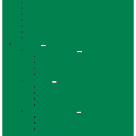
Životné prostredie a odpad
Rybárske lístky
Miestne dane a poplatky
Stavebný úrad
Súpisné čísla
Povinne zverejňované informácie
Tlačivá
Samospráva
Orgány obce a kontakty
Starosta obce
Obecné zastupiteľstvo
Komisie OZ
Kontrolór obce
Dokumenty
VZN
Smernice a poriadky
Uznesenia a zápisnice OZ
Zmluvy, objednávky, faktúry
Strategické dokumenty
Rozpočet a záverečný účet obce Láb
Územný plán obce
Program hospodárskeho a sociálneho
rozvoja