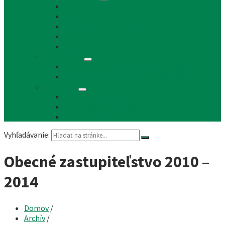
Reklama a inzercia
Mapa stránok
Cookie a ochrana osobných údajov
Prístupnosť
Implementácia
Informácie
Žiadosť o zasielanie noviniek e-mailom
SMS rozhlas a novinky cez SMS správy
Facebook
FB - stránka obce
FB - skupina Obec Láb
FB - Láb n.o.
Vyhľadávanie:
Obecné zastupiteľstvo 2010 –
2014
Domov
/
Archív
/