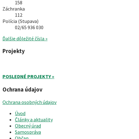
158
Záchranka
112
Polícia (Stupava)
02/65 936 030
Ďalšie dôležité čísla »
Projekty
POSLEDNÉ PROJEKTY »
Ochrana údajov
Ochrana osobných údajov
Úvod
Články a aktuality
Obecný úrad
Samospráva
Občan