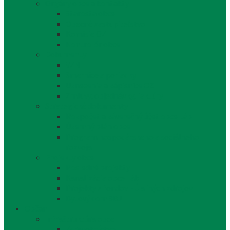
Orgány obce a kontakty
Starosta obce
Obecné zastupiteľstvo
Komisie OZ
Kontrolór obce
Dokumenty
VZN
Smernice a poriadky
Uznesenia a zápisnice OZ
Zmluvy, objednávky, faktúry
Strategické dokumenty
Rozpočet a záverečný účet obce Láb
Územný plán obce
Program hospodárskeho a sociálneho
rozvoja
Projekty obce
Posledné projekty
Kanalizácia obce Láb
Projekty z fondov EÚ a iných zdrojov
Bytový dom 8BJ
Občan
Infraštruktúra obce
Zdravotníctvo