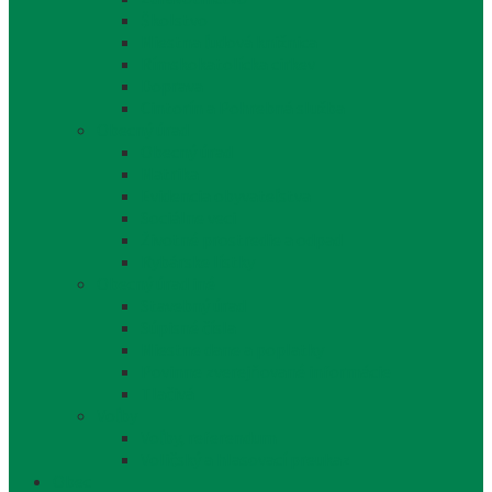
Školstvo
Miestna ľudová knižnica
Rímskokatolícka cirkev
Doprava
Cintorín a Pohrebná služba
Obecný úrad
Obecný úrad
Matrika
Evidencia obyvateľstva
Sociálne veci
Životné prostredie a odpad
Rybárske lístky
Obecný úrad iné
Stavebný úrad
Súpisné čísla
Miestne dane a poplatky
Povinne zverejňované informácie
Tlačivá
Voľby
Voľby, referendum
Voličský a hlasovací preukaz
Obec