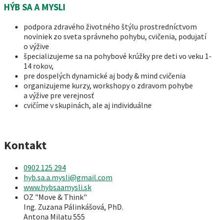
HÝB SA A MYSLI
podpora zdravého životného štýlu prostredníctvom
noviniek zo sveta správneho pohybu, cvičenia, podujatí
o výžive
špecializujeme sa na pohybové krúžky pre deti vo veku 1-
14 rokov,
pre dospelých dynamické aj body & mind cvičenia
organizujeme kurzy, workshopy o zdravom pohybe
a výžive pre verejnosť
cvičíme v skupinách, ale aj individuálne
Kontakt
0902 125 294
hyb.sa.a.mysli@gmail.com
www.hybsaamysli.sk
OZ "Move & Think"
Ing. Zuzana Pálinkášová, PhD.
Antona Milatu 555