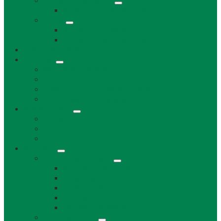
Uskladňovanie plynu
Podzemný plyn v katastri
Archív
Archív OZ / stránok
Archív oznamov, aktualít,...
Združenia a služby
Voľný čas
Historické pamiatky
Jazerá
Cyklotrasy v Bratislavskom kraji
Ubytovanie a reštaurácie
Kultúra, šport
Kultúra
Šport
Udalosti v obci
Kontakty
Všeobecné kontakty
Kontakty a pracovníci
Obecný úrad
Starosta obce
Zástupca starostu
Virtuálna prehliadka
Ostatné odkazy