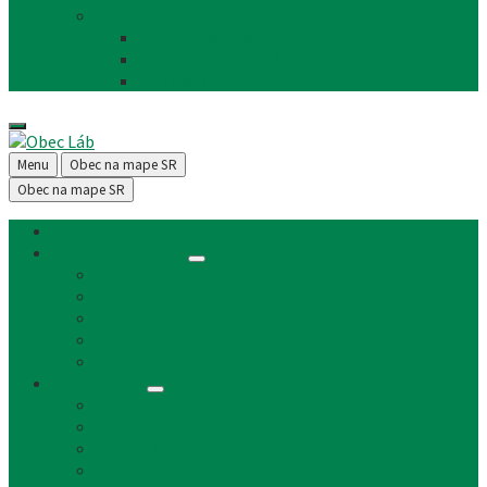
Facebook
FB - stránka obce
FB - skupina Obec Láb
FB - Láb n.o.
Menu
Obec na mape SR
Obec na mape SR
Úvod
Články a aktuality
Úradná tabuľa
Oznámenia
Stavebný úrad
Archív
Reklamné články
Obecný úrad
Obecný úrad
Matrika
Evidencia obyvateľstva
Sociálne veci