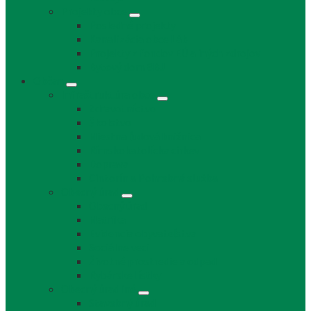
Projekty obce
Posledné projekty
Kanalizácia obce Láb
Projekty z fondov EÚ a iných zdrojov
Bytový dom 8BJ
Občan
Infraštruktúra obce
Zdravotníctvo
Školstvo
Miestna ľudová knižnica
Rímskokatolícka cirkev
Doprava
Cintorín a Pohrebná služba
Obecný úrad
Obecný úrad
Matrika
Evidencia obyvateľstva
Sociálne veci
Životné prostredie a odpad
Rybárske lístky
Obecný úrad iné
Stavebný úrad