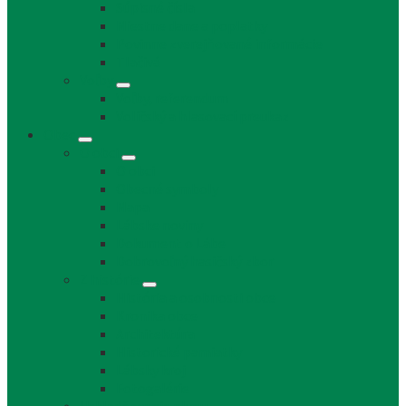
Súpisné čísla
Miestne dane a poplatky
Povinne zverejňované informácie
Tlačivá
Voľby
Voľby, referendum
Voličský a hlasovací preukaz
Obec
O obci
O obci
Obecné symboly
Mapa
Lábske noviny
Dokument o Lábe
Dobrovoľný hasičský zbor
Z histórie
História a osobnosti obce
Kronika obce
Architektúra
Historické pamiatky
Lábsky kroj
Fotogalérie