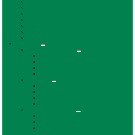
Životné prostredie a odpad
Rybárske lístky
Miestne dane a poplatky
Stavebný úrad
Súpisné čísla
Povinne zverejňované informácie
Tlačivá
Samospráva
Orgány obce a kontakty
Starosta obce
Obecné zastupiteľstvo
Komisie OZ
Kontrolór obce
Dokumenty
VZN
Smernice a poriadky
Uznesenia a zápisnice OZ
Zmluvy, objednávky, faktúry
Strategické dokumenty
Rozpočet a záverečný účet obce Láb
Územný plán obce
Program hospodárskeho a sociálneho
rozvoja