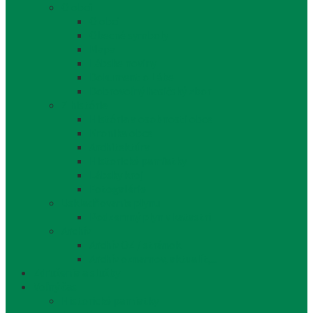
O obci
O obci
Obecné symboly
Mapa
Lábske noviny
Dokument o Lábe
Dobrovoľný hasičský zbor
Z histórie
História a osobnosti obce
Kronika obce
Architektúra
Historické pamiatky
Lábsky kroj
Fotogalérie
Uskladňovanie plynu
Podzemný plyn v katastri
Archív
Archív OZ / stránok
Archív oznamov, aktualít,...
Združenia a služby
Voľný čas
Historické pamiatky