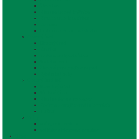
Školstvo
Miestna ľudová knižnica
Rímskokatolícka cirkev
Doprava
Cintorín a Pohrebná služba
Obecný úrad
Obecný úrad
Matrika
Evidencia obyvateľstva
Sociálne veci
Životné prostredie a odpad
Rybárske lístky
Obecný úrad iné
Stavebný úrad
Súpisné čísla
Miestne dane a poplatky
Povinne zverejňované informácie
Tlačivá
Voľby
Voľby, referendum
Voličský a hlasovací preukaz
Obec