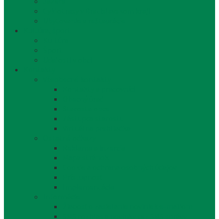
Jazerá
Cyklotrasy v Bratislavskom kraji
Ubytovanie a reštaurácie
Kultúra, šport
Kultúra
Šport
Udalosti v obci
Kontakty
Všeobecné kontakty
Kontakty a pracovníci
Obecný úrad
Starosta obce
Zástupca starostu
Virtuálna prehliadka
Ostatné odkazy
Reklama a inzercia
Mapa stránok
Cookie a ochrana osobných údajov
Prístupnosť
Implementácia
Informácie
Žiadosť o zasielanie noviniek e-mailom
SMS rozhlas a novinky cez SMS správy