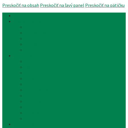
Preskočiť na obsah
Preskočiť na ľavý panel
Preskočiť na pätičku
Úvod
Články a aktuality
Úradná tabuľa
Oznámenia
Stavebný úrad
Archív
Reklamné články
Obecný úrad
Obecný úrad
Matrika
Evidencia obyvateľstva
Sociálne veci
Životné prostredie a odpad
Rybárske lístky
Miestne dane a poplatky
Stavebný úrad
Súpisné čísla
Povinne zverejňované informácie
Tlačivá
Samospráva