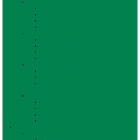
Orgány obce a kontakty
Starosta obce
Obecné zastupiteľstvo
Komisie OZ
Kontrolór obce
Dokumenty
VZN
Smernice a poriadky
Uznesenia a zápisnice OZ
Zmluvy, objednávky, faktúry
Strategické dokumenty
Rozpočet a záverečný účet obce Láb
Územný plán obce
Program hospodárskeho a sociálneho
rozvoja
Projekty obce
Posledné projekty
Kanalizácia obce Láb
Projekty z fondov EÚ a iných zdrojov
Bytový dom 8BJ
Občan
Infraštruktúra obce
Zdravotníctvo