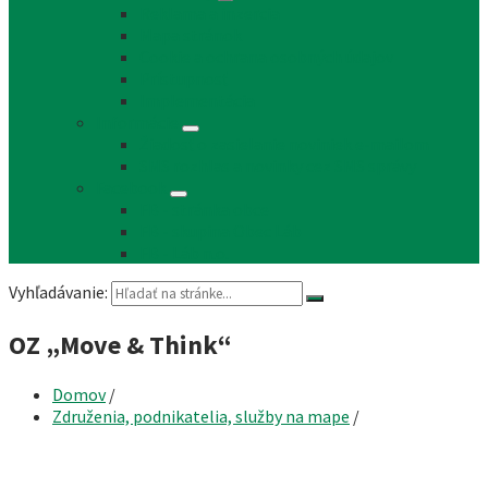
Reklama a inzercia
Mapa stránok
Cookie a ochrana osobných údajov
Prístupnosť
Implementácia
Informácie
Žiadosť o zasielanie noviniek e-mailom
SMS rozhlas a novinky cez SMS správy
Facebook
FB - stránka obce
FB - skupina Obec Láb
FB - Láb n.o.
Vyhľadávanie:
OZ „Move & Think“
Domov
/
Združenia, podnikatelia, služby na mape
/